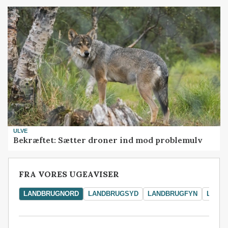
ULVE
Bekræftet: Sætter droner ind mod problemulv
FRA VORES UGEAVISER
LANDBRUGNORD
LANDBRUGSYD
LANDBRUGFYN
LAND