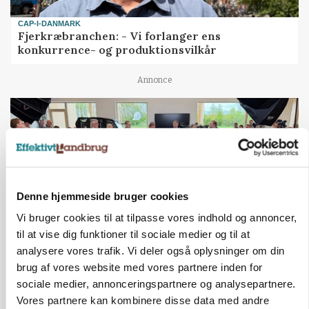
CAP-I-DANMARK
Fjerkræbranchen: - Vi forlanger ens
konkurrence- og produktionsvilkår
Annonce
Denne hjemmeside bruger cookies
Vi bruger cookies til at tilpasse vores indhold og annoncer,
til at vise dig funktioner til sociale medier og til at
analysere vores trafik. Vi deler også oplysninger om din
brug af vores website med vores partnere inden for
BUSINESS
Ejer eller medejer? Nyt tv-format udfordrer
sociale medier, annonceringspartnere og analysepartnere.
landbrugets ejerstruktur
Vores partnere kan kombinere disse data med andre