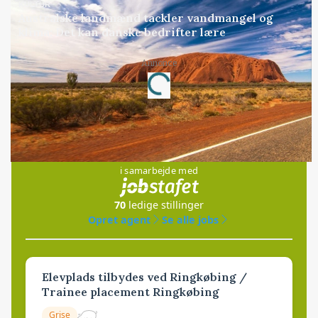
KULTUR
Australske landmænd tackler vandmangel og
klima: Det kan danske bedrifter lære
Annonce
Loading...
Jobs
i samarbejde med
70
ledige stillinger
Opret agent
Se alle jobs
Elevplads tilbydes ved Ringkøbing /
Trainee placement Ringkøbing
Grise