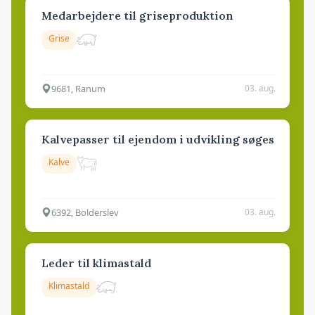
Medarbejdere til griseproduktion
Grise
9681, Ranum
03. aug.
Kalvepasser til ejendom i udvikling søges
Kalve
6392, Bolderslev
03. aug.
Leder til klimastald
Klimastald