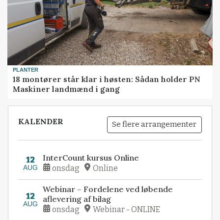
PLANTER
18 montører står klar i høsten: Sådan holder PN
Maskiner landmænd i gang
KALENDER
Se flere arrangementer
InterCount kursus Online
12
AUG
onsdag
Online
Webinar – Fordelene ved løbende
12
aflevering af bilag
AUG
onsdag
Webinar - ONLINE