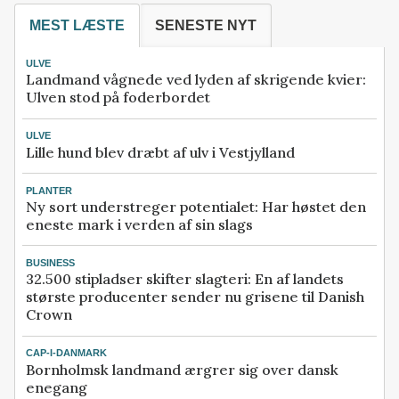
MEST LÆSTE
SENESTE NYT
ULVE
Landmand vågnede ved lyden af skrigende kvier:
Ulven stod på foderbordet
ULVE
Lille hund blev dræbt af ulv i Vestjylland
PLANTER
Ny sort understreger potentialet: Har høstet den
eneste mark i verden af sin slags
BUSINESS
32.500 stipladser skifter slagteri: En af landets
største producenter sender nu grisene til Danish
Crown
CAP-I-DANMARK
Bornholmsk landmand ærgrer sig over dansk
enegang