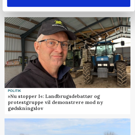
Fra mark til mur: Byggeriet kan åbne nyt
marked for biokul
POLITIK
»Nu stopper I«: Landbrugsdebattør og
protestgruppe vil demonstrere mod ny
gødskningslov