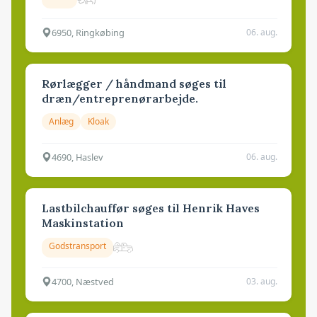
6950, Ringkøbing
06. aug.
Rørlægger / håndmand søges til
dræn/entreprenørarbejde.
Anlæg
Kloak
4690, Haslev
06. aug.
Lastbilchauffør søges til Henrik Haves
Maskinstation
Godstransport
4700, Næstved
03. aug.