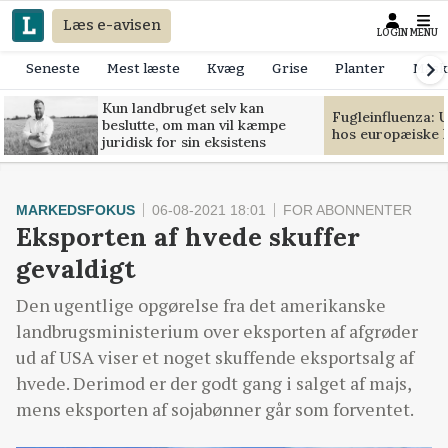
Læs e-avisen
LOGIN
MENU
Seneste
Mest læste
Kvæg
Grise
Planter
Mask
Kun landbruget selv kan
Fugleinfluenza: 
beslutte, om man vil kæmpe
hos europæiske 
juridisk for sin eksistens
MARKEDSFOKUS
06-08-2021 18:01
FOR ABONNENTER
Eksporten af hvede skuffer
gevaldigt
Den ugentlige opgørelse fra det amerikanske
landbrugsministerium over eksporten af afgrøder
ud af USA viser et noget skuffende eksportsalg af
hvede. Derimod er der godt gang i salget af majs,
mens eksporten af sojabønner går som forventet.