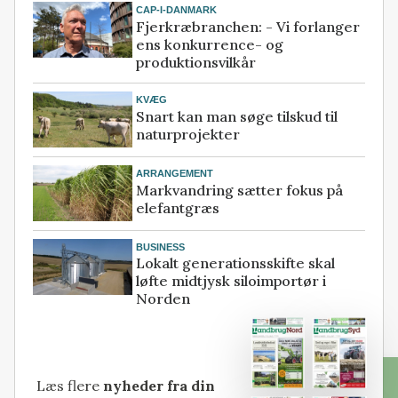
CAP-I-DANMARK
Fjerkræbranchen: - Vi forlanger
ens konkurrence- og
produktionsvilkår
KVÆG
Snart kan man søge tilskud til
naturprojekter
ARRANGEMENT
Markvandring sætter fokus på
elefantgræs
BUSINESS
Lokalt generationsskifte skal
løfte midtjysk siloimportør i
Norden
Læs flere
nyheder fra din