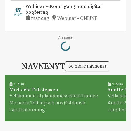
Webinar – Kom i gang med digital
17
bogføring
AUG
mandag
Webinar - ONLINE
Loading...
Annonce
NAVNENYT
Se mere navnenyt
3. AUG.
3. AUG.
Michaela Toft Jepsen
Anette Pl
Velkommen til økonomiassistent trainee
Velkommen 
Michaela Toft Jepsen hos Østdansk
Anette Pl
Landboforening
Landbofor