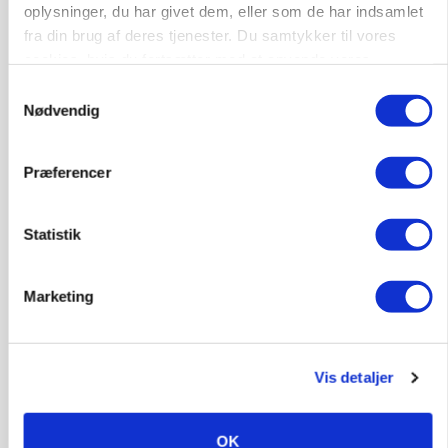
oplysninger, du har givet dem, eller som de har indsamlet
Annonce
fra din brug af deres tjenester. Du samtykker til vores
cookies, hvis du fortsætter med at anvende vores
MARKED
Russisk mælkepris dykker 23 procent
hjemmeside.
Samtykkevalg
Nødvendig
Loading...
Annonce
Præferencer
Statistik
Marketing
Vis detaljer
BUSINESS
OK