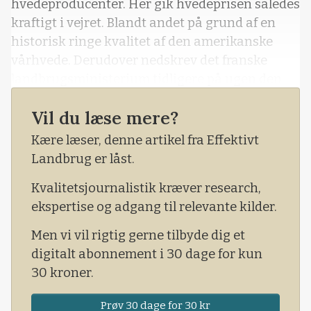
hvedeproducenter. Her gik hvedeprisen således
kraftigt i vejret. Blandt andet på grund af en
historisk ringe kvalitet af den amerikanske
vårhvede. Derudover nedskrev det franske
landbrugsministerium tidligere på ugen den
samlede franske hvedeproduktion. Ydermere
Vil du læse mere?
fik vi ved ugens begyndelse nye informationer
om situationen med korn i Brasilien, hvor
Kære læser, denne artikel fra Effektivt
landets produktion af majs nu forventes at
Landbrug er låst.
blive den ringeste i mere end 10
Kvalitetsjournalistik kræver research,
ekspertise og adgang til relevante kilder.
Men vi vil rigtig gerne tilbyde dig et
digitalt abonnement i 30 dage for kun
30 kroner.
Prøv 30 dage for 30 kr