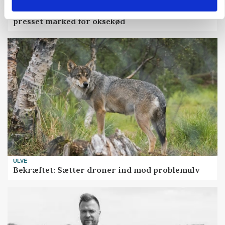
MARKED
Uændret notering: Spæde lyspunkter i fortsat
presset marked for oksekød
ULVE
Bekræftet: Sætter droner ind mod problemulv