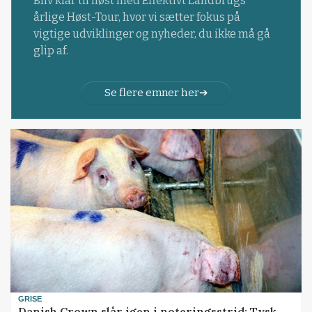
Bliv klar til høst med Effektivt Landbrugs
årlige Høst-Tour, hvor vi sætter fokus på
vigtige udviklinger og nyheder, du ikke må gå
glip af.
Se flere emner her
GRISE
Danish Crown slår igen i noteringsstrid: Tysk