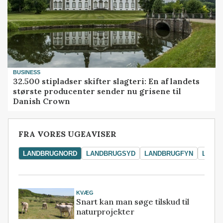
BUSINESS
32.500 stipladser skifter slagteri: En af landets
største producenter sender nu grisene til
Danish Crown
FRA VORES UGEAVISER
LANDBRUGNORD
LANDBRUGSYD
LANDBRUGFYN
LAND
KVÆG
Snart kan man søge tilskud til
naturprojekter