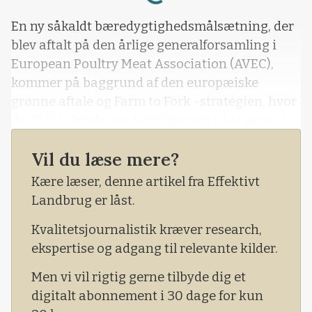
En ny såkaldt bæredygtighedsmålsætning, der
blev aftalt på den årlige generalforsamling i
European Poultry Meat Association (AVEC),
kommer på baggrund af den europæiske
grønne aftale og Farm to Fork -strategien, hvor
de 27 EU -lande har forpligtet sig til at gøre EU
til det første klimaneutrale kontinent i 2050.
Vil du læse mere?
Kære læser, denne artikel fra Effektivt
Landbrug er låst.
Kvalitetsjournalistik kræver research,
ekspertise og adgang til relevante kilder.
Men vi vil rigtig gerne tilbyde dig et
digitalt abonnement i 30 dage for kun