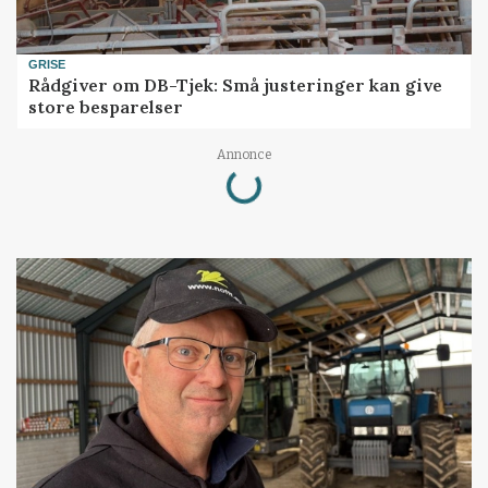
GRISE
Rådgiver om DB-Tjek: Små justeringer kan give
store besparelser
Loading...
Annonce