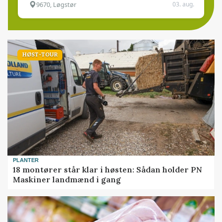
9670, Løgstør
03. aug.
HØST-TOUR
PLANTER
18 montører står klar i høsten: Sådan holder PN
Maskiner landmænd i gang