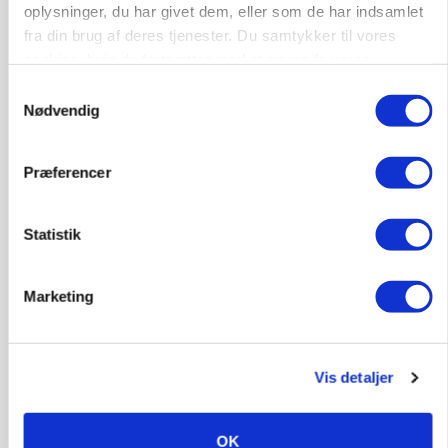
oplysninger, du har givet dem, eller som de har indsamlet
Annonce
fra din brug af deres tjenester. Du samtykker til vores
cookies, hvis du fortsætter med at anvende vores
PLANTER
Før såmaskinen kører: Her er efterårets største
hjemmeside.
Samtykkevalg
skadedyrsrisici
Nødvendig
Loading...
Annonce
Præferencer
Statistik
Marketing
Vis detaljer
OK