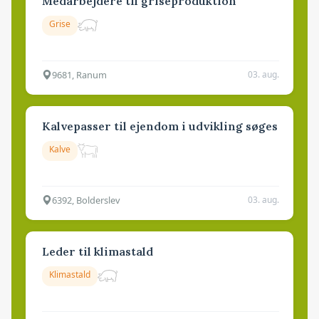
Medarbejdere til griseproduktion
Grise
9681, Ranum
03. aug.
Kalvepasser til ejendom i udvikling søges
Kalve
6392, Bolderslev
03. aug.
Leder til klimastald
Klimastald