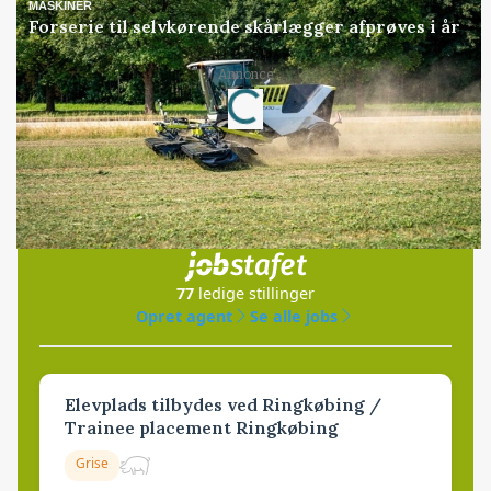
MASKINER
Forserie til selvkørende skårlægger afprøves i år
Annonce
Loading...
Jobs
i samarbejde med
77
ledige stillinger
Opret agent
Se alle jobs
Elevplads tilbydes ved Ringkøbing /
Trainee placement Ringkøbing
Grise