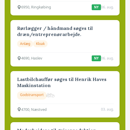
6950, Ringkøbing
06. aug.
NY
Rørlægger / håndmand søges til
dræn/entreprenørarbejde.
Anlæg
Kloak
4690, Haslev
06. aug.
NY
Lastbilchauffør søges til Henrik Haves
Maskinstation
Godstransport
4700, Næstved
03. aug.