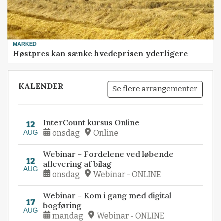
MARKED
Høstpres kan sænke hvedeprisen yderligere
KALENDER
Se flere arrangementer
InterCount kursus Online
12
AUG
onsdag
Online
Webinar – Fordelene ved løbende
12
aflevering af bilag
AUG
onsdag
Webinar - ONLINE
Webinar – Kom i gang med digital
17
bogføring
AUG
mandag
Webinar - ONLINE