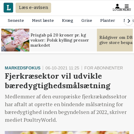
Læs e-avisen
LOGIN
MENU
Seneste
Mest læste
Kvæg
Grise
Planter
Mask
Prisgab på 20 kroner pr. kg
Rådgiver om DB-
vokser: Polsk kylling presser
give store bespa
markedet
MARKEDSFOKUS
06-10-2021 11:25
FOR ABONNENTER
Fjerkræsektor vil udvikle
bæredygtighedsmålsætning
Medlemmer af den europæiske fjerkrækødssektor
har aftalt at oprette en bindende målsætning for
bæredygtighed inden begyndelsen af ​​2022, skriver
mediet PoultryWorld.