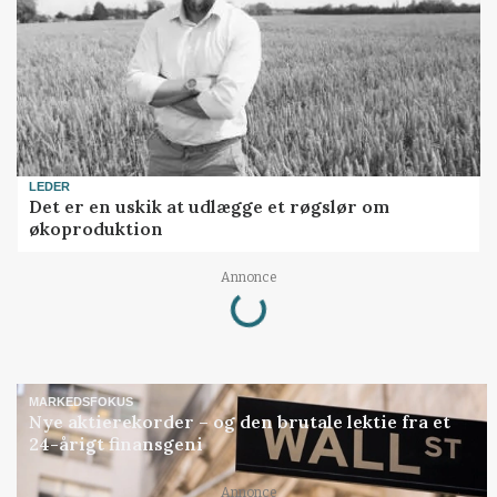
LEDER
Det er en uskik at udlægge et røgslør om
økoproduktion
Loading...
Annonce
MARKEDSFOKUS
Nye aktierekorder – og den brutale lektie fra et
24-årigt finansgeni
Annonce