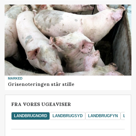
MARKED
Grisenoteringen står stille
FRA VORES UGEAVISER
LANDBRUGNORD
LANDBRUGSYD
LANDBRUGFYN
LAND