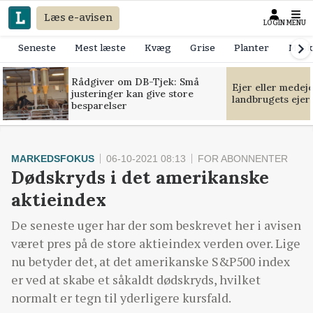
Læs e-avisen
LOGIN
MENU
Seneste
Mest læste
Kvæg
Grise
Planter
Mask
Rådgiver om DB-Tjek: Små
Ejer eller medej
justeringer kan give store
landbrugets ejer
besparelser
MARKEDSFOKUS
06-10-2021 08:13
FOR ABONNENTER
Dødskryds i det amerikanske
aktieindex
De seneste uger har der som beskrevet her i avisen
været pres på de store aktieindex verden over. Lige
nu betyder det, at det amerikanske S&P500 index
er ved at skabe et såkaldt dødskryds, hvilket
normalt er tegn til yderligere kursfald.