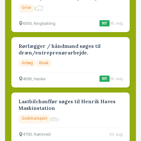
Grise
6950, Ringkøbing
06. aug.
NY
Rørlægger / håndmand søges til
dræn/entreprenørarbejde.
Anlæg
Kloak
4690, Haslev
06. aug.
NY
Lastbilchauffør søges til Henrik Haves
Maskinstation
Godstransport
4700, Næstved
03. aug.