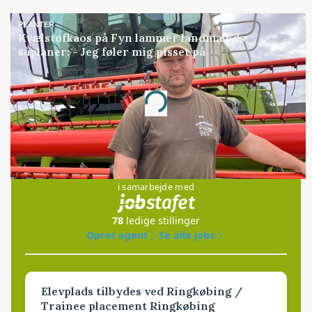
PLANTER
Kvælstofkaos på Fyn lammer landmænds
såplaner: - Jeg føler mig pisset på
Annonce
Loading...
Jobs
i samarbejde med
78
ledige stillinger
Opret agent
Se alle jobs
Elevplads tilbydes ved Ringkøbing /
Trainee placement Ringkøbing