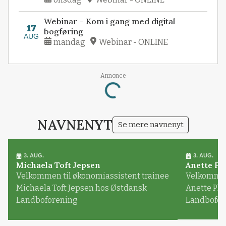
Webinar – Kom i gang med digital
17
bogføring
AUG
mandag
Webinar - ONLINE
Annonce
Loading...
NAVNENYT
Se mere navnenyt
3. AUG.
3. AUG.
Michaela Toft Jepsen
Anette Pl
Velkommen til økonomiassistent trainee
Velkommen 
Michaela Toft Jepsen hos Østdansk
Anette Pl
Landboforening
Landbofor