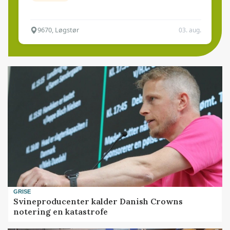
9670, Løgstør
03. aug.
GRISE
Svineproducenter kalder Danish Crowns
notering en katastrofe