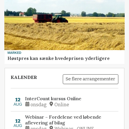
MARKED
Høstpres kan sænke hvedeprisen yderligere
KALENDER
Se flere arrangementer
InterCount kursus Online
12
AUG
onsdag
Online
Webinar – Fordelene ved løbende
12
aflevering af bilag
AUG
onsdag
Webinar - ONLINE