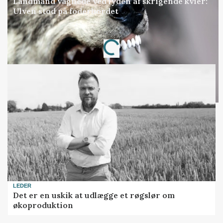
Landmand vågnede ved lyden af skrigende kvier:
Ulven stod på foderbordet
Annonce
Loading...
LEDER
Det er en uskik at udlægge et røgslør om
økoproduktion