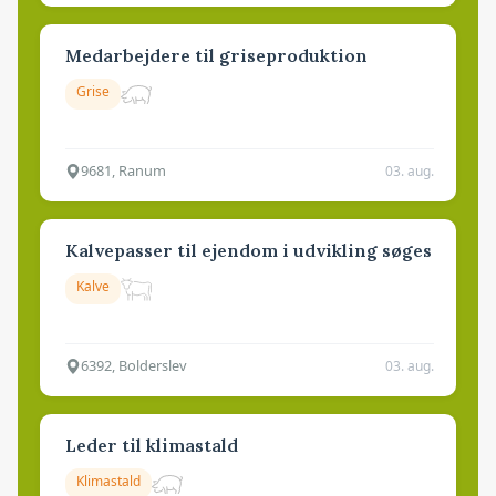
Medarbejdere til griseproduktion
Grise
9681, Ranum
03. aug.
Kalvepasser til ejendom i udvikling søges
Kalve
6392, Bolderslev
03. aug.
Leder til klimastald
Klimastald