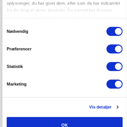
»Nu stopper I«: Landbrugsdebattør og
oplysninger, du har givet dem, eller som de har indsamlet
protestgruppe vil demonstrere mod ny
fra din brug af deres tjenester. Du samtykker til vores
gødskningslov
cookies, hvis du fortsætter med at anvende vores
hjemmeside.
Samtykkevalg
Annonce
Nødvendig
POLITIK
Folketinget behandler ny gødskningslov: Sådan
kan den ændre din bedrift fra 2027
Præferencer
Annonce
Loading...
Statistik
Marketing
Vis detaljer
OK