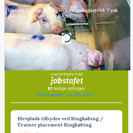
GRISE
Danish Crown slår igen i noteringsstrid: Tysk
gab er 3 kroner – ikke 4,30
Annonce
Loading...
Jobs
i samarbejde med
81
ledige stillinger
Opret agent
Se alle jobs
Elevplads tilbydes ved Ringkøbing /
Trainee placement Ringkøbing