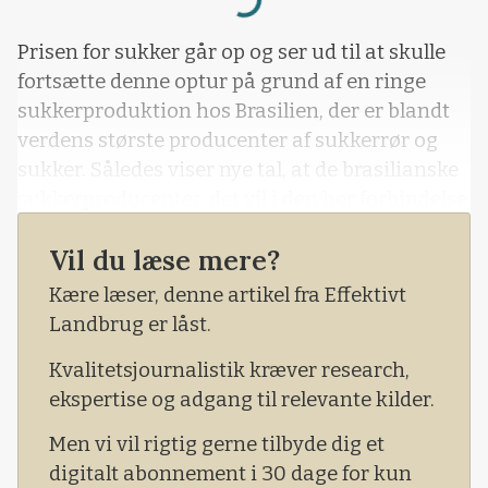
Loading...
Prisen for sukker går op og ser ud til at skulle
fortsætte denne optur på grund af en ringe
sukkerproduktion hos Brasilien, der er blandt
verdens største producenter af sukkerrør og
sukker. Således viser nye tal, at de brasilianske
sukkerproducenter, det vil i den her forbindelse
sige møllerne, blot producerede 626.000 tons
Vil du læse mere?
sukker i første halvdel af november måned. Det
svarer til en nedgang i produktionen af sukker
Kære læser, denne artikel fra Effektivt
på 46,7 procent
Landbrug er låst.
Kvalitetsjournalistik kræver research,
ekspertise og adgang til relevante kilder.
Men vi vil rigtig gerne tilbyde dig et
digitalt abonnement i 30 dage for kun