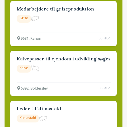
Medarbejdere til griseproduktion
Grise
9681, Ranum
03. aug.
Kalvepasser til ejendom i udvikling søges
Kalve
6392, Bolderslev
03. aug.
Leder til klimastald
Klimastald