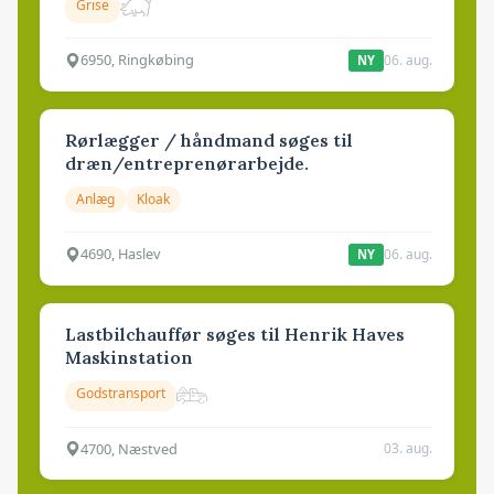
Grise
6950, Ringkøbing
06. aug.
NY
Rørlægger / håndmand søges til
dræn/entreprenørarbejde.
Anlæg
Kloak
4690, Haslev
06. aug.
NY
Lastbilchauffør søges til Henrik Haves
Maskinstation
Godstransport
4700, Næstved
03. aug.