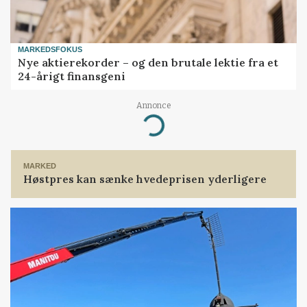
MARKEDSFOKUS
Nye aktierekorder – og den brutale lektie fra et
24-årigt finansgeni
Annonce
Loading...
MARKED
Høstpres kan sænke hvedeprisen yderligere