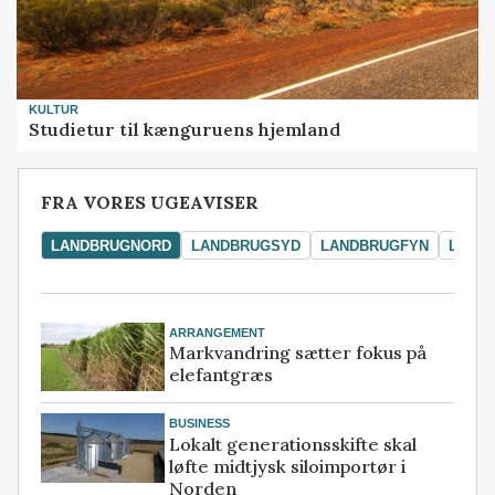
KULTUR
Studietur til kænguruens hjemland
FRA VORES UGEAVISER
LANDBRUGNORD
LANDBRUGSYD
LANDBRUGFYN
LAND
ARRANGEMENT
Markvandring sætter fokus på
elefantgræs
BUSINESS
Lokalt generationsskifte skal
løfte midtjysk siloimportør i
Norden