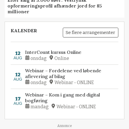
Efter salg af 3.000 søer: Vestfynsk
opformeringsprofil afhænder jord for 85
millioner
KALENDER
Se flere arrangementer
InterCount kursus Online
12
AUG
onsdag
Online
Webinar – Fordelene ved løbende
12
aflevering af bilag
AUG
onsdag
Webinar - ONLINE
Webinar – Kom i gang med digital
17
bogføring
AUG
mandag
Webinar - ONLINE
Annonce