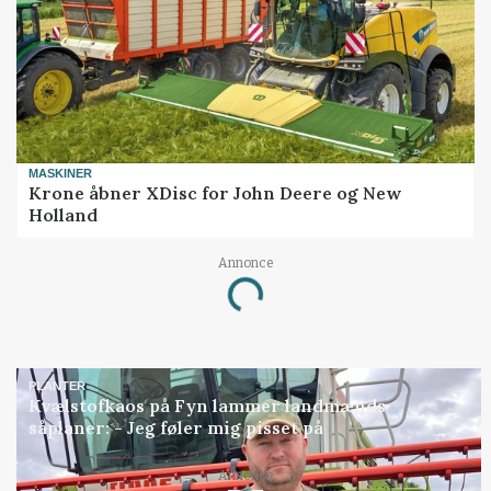
MASKINER
Krone åbner XDisc for John Deere og New
Holland
Annonce
Loading...
PLANTER
Kvælstofkaos på Fyn lammer landmænds
såplaner: - Jeg føler mig pisset på
Annonce