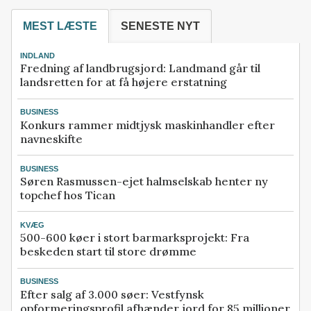
MEST LÆSTE
SENESTE NYT
INDLAND
Fredning af landbrugsjord: Landmand går til
landsretten for at få højere erstatning
BUSINESS
Konkurs rammer midtjysk maskinhandler efter
navneskifte
BUSINESS
Søren Rasmussen-ejet halmselskab henter ny
topchef hos Tican
KVÆG
500-600 køer i stort barmarksprojekt: Fra
beskeden start til store drømme
BUSINESS
Efter salg af 3.000 søer: Vestfynsk
opformeringsprofil afhænder jord for 85 millioner