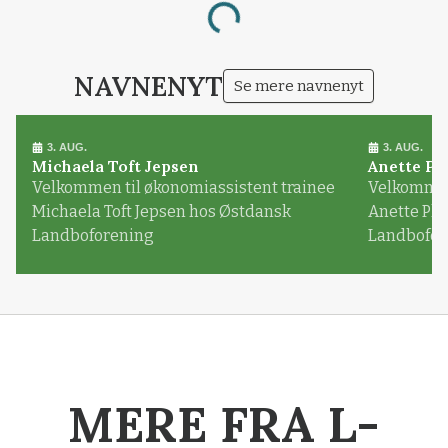
Loading...
NAVNENYT
Se mere navnenyt
3. AUG.
3. AUG.
Michaela Toft Jepsen
Anette Pl
Velkommen til økonomiassistent trainee
Velkommen 
Michaela Toft Jepsen hos Østdansk
Anette Pl
Landboforening
Landbofor
MERE FRA L-