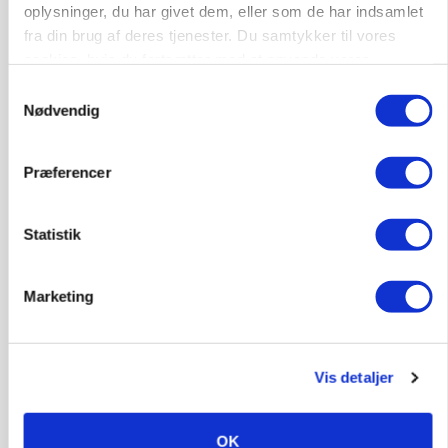
oplysninger, du har givet dem, eller som de har indsamlet
Annonce
fra din brug af deres tjenester. Du samtykker til vores
ARRANGEMENT
cookies, hvis du fortsætter med at anvende vores
Markvandring sætter fokus på elefantgræs
hjemmeside.
Samtykkevalg
Nødvendig
Annonce
Loading...
Præferencer
Statistik
Marketing
Vis detaljer
MARKED
Grisenoteringen står stille
OK