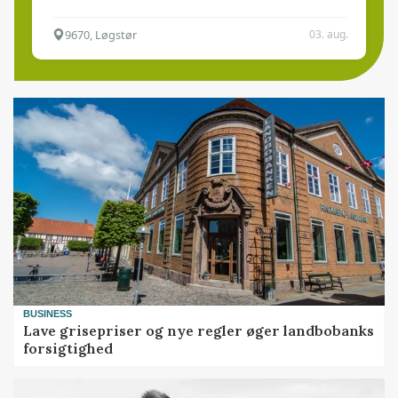
9670, Løgstør
03. aug.
BUSINESS
Lave grisepriser og nye regler øger landbobanks
forsigtighed