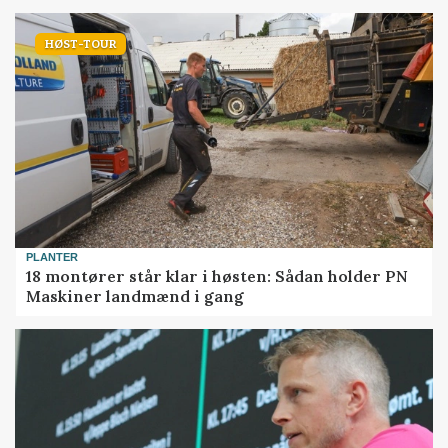
HØST-TOUR
PLANTER
18 montører står klar i høsten: Sådan holder PN
Maskiner landmænd i gang