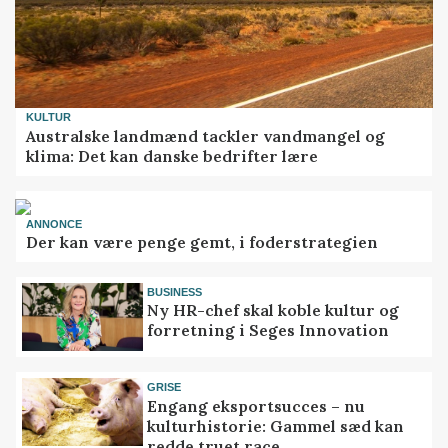
KULTUR
Australske landmænd tackler vandmangel og
klima: Det kan danske bedrifter lære
ANNONCE
Der kan være penge gemt, i foderstrategien
BUSINESS
Ny HR-chef skal koble kultur og
forretning i Seges Innovation
GRISE
Engang eksportsucces – nu
kulturhistorie: Gammel sæd kan
redde truet race