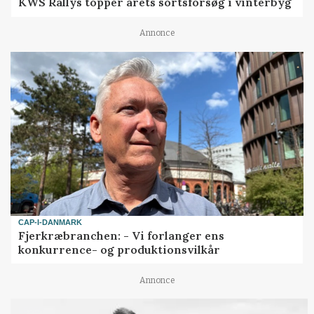
KWS Rallys topper årets sortsforsøg i vinterbyg
Annonce
CAP-I-DANMARK
Fjerkræbranchen: - Vi forlanger ens
konkurrence- og produktionsvilkår
Annonce
LEDER