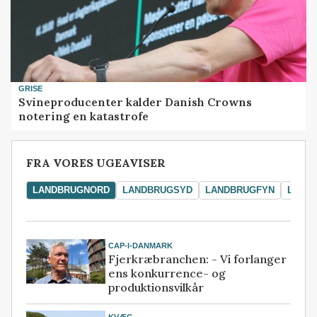
GRISE
Svineproducenter kalder Danish Crowns
notering en katastrofe
FRA VORES UGEAVISER
LANDBRUGNORD
LANDBRUGSYD
LANDBRUGFYN
LAND
CAP-I-DANMARK
Fjerkræbranchen: - Vi forlanger
ens konkurrence- og
produktionsvilkår