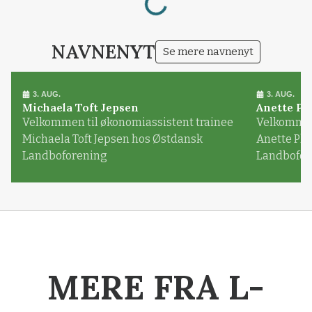
NAVNENYT
Se mere navnenyt
3. AUG.
3. AUG.
Michaela Toft Jepsen
Anette Pl
Velkommen til økonomiassistent trainee
Velkommen 
Michaela Toft Jepsen hos Østdansk
Anette Pl
Landboforening
Landbofor
MERE FRA L-