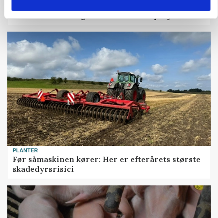
KVÆG
Snart kan man søge tilskud til naturprojekter
PLANTER
Før såmaskinen kører: Her er efterårets største
skadedyrsrisici