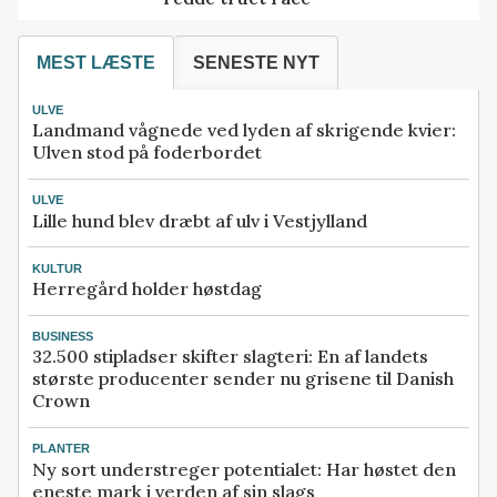
MEST LÆSTE
SENESTE NYT
ULVE
Landmand vågnede ved lyden af skrigende kvier:
Ulven stod på foderbordet
ULVE
Lille hund blev dræbt af ulv i Vestjylland
KULTUR
Herregård holder høstdag
BUSINESS
32.500 stipladser skifter slagteri: En af landets
største producenter sender nu grisene til Danish
Crown
PLANTER
Ny sort understreger potentialet: Har høstet den
eneste mark i verden af sin slags