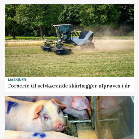
MASKINER
Forserie til selvkørende skårlægger afprøves i år