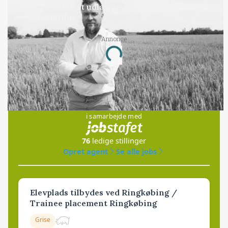
Det er en uskik at udlægge et røgslør om
økoproduktion
Annonce
Loading...
Jobs
i samarbejde med
76
ledige stillinger
Opret agent
Se alle jobs
Elevplads tilbydes ved Ringkøbing /
Trainee placement Ringkøbing
Grise