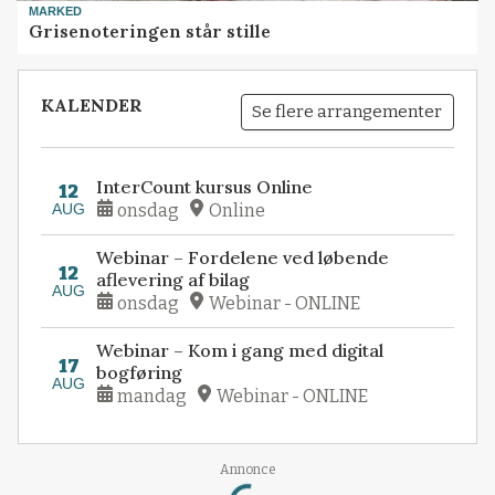
MARKED
Grisenoteringen står stille
KALENDER
Se flere arrangementer
InterCount kursus Online
12
AUG
onsdag
Online
Webinar – Fordelene ved løbende
12
aflevering af bilag
AUG
onsdag
Webinar - ONLINE
Webinar – Kom i gang med digital
17
bogføring
AUG
mandag
Webinar - ONLINE
Loading...
Annonce