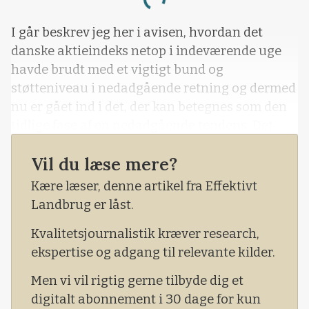
Loading...
I går beskrev jeg her i avisen, hvordan det
danske aktieindeks netop i indeværende uge
havde brudt med et vigtigt bund og
støtteniveau i nedadgående retning og dermed
nu er gået ind i det, der kan betegnes som den
tidlige fase af en nedadgående tendens. Det
danske aktiemarked har ellers været inde i en
Vil du læse mere?
historisk stigning siden coronakrisen
begyndte tilbage i marts måned 2020.
Kære læser, denne artikel fra Effektivt
Landbrug er låst.
Kvalitetsjournalistik kræver research,
ekspertise og adgang til relevante kilder.
Men vi vil rigtig gerne tilbyde dig et
digitalt abonnement i 30 dage for kun