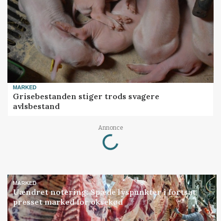
MARKED
Grisebestanden stiger trods svagere
avlsbestand
Loading...
Annonce
MARKED
Uændret notering: Spæde lyspunkter i fortsat
presset marked for oksekød