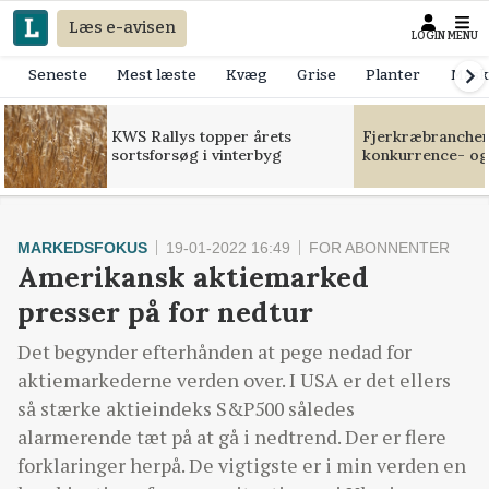
Læs e-avisen
LOGIN
MENU
Seneste
Mest læste
Kvæg
Grise
Planter
Mask
KWS Rallys topper årets
Fjerkræbranchen:
sortsforsøg i vinterbyg
konkurrence- og
MARKEDSFOKUS
19-01-2022 16:49
FOR ABONNENTER
Amerikansk aktiemarked
presser på for nedtur
Det begynder efterhånden at pege nedad for
aktiemarkederne verden over. I USA er det ellers
så stærke aktieindeks S&P500 således
alarmerende tæt på at gå i nedtrend. Der er flere
forklaringer herpå. De vigtigste er i min verden en