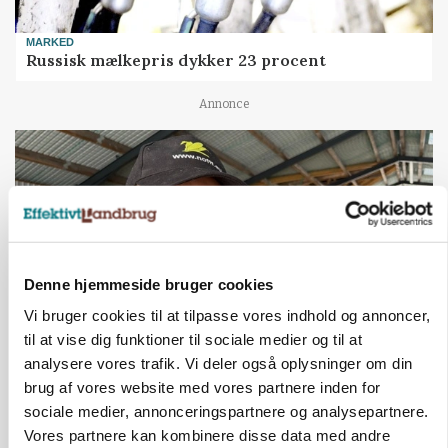
MARKED
Russisk mælkepris dykker 23 procent
Annonce
Denne hjemmeside bruger cookies
Vi bruger cookies til at tilpasse vores indhold og annoncer,
til at vise dig funktioner til sociale medier og til at
analysere vores trafik. Vi deler også oplysninger om din
POLITIK
brug af vores website med vores partnere inden for
»Nu stopper I«: Landbrugsdebattør og
protestgruppe vil demonstrere mod ny
sociale medier, annonceringspartnere og analysepartnere.
gødskningslov
Vores partnere kan kombinere disse data med andre