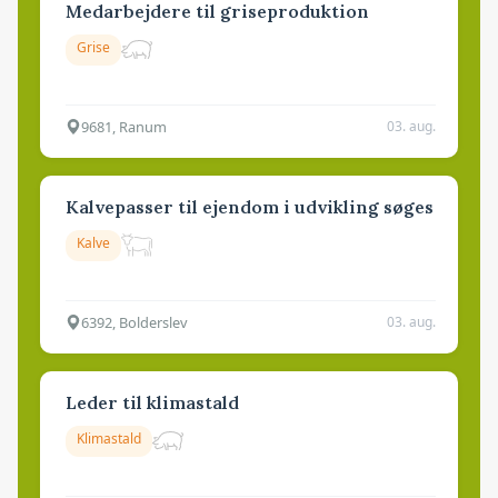
Medarbejdere til griseproduktion
Grise
9681, Ranum
03. aug.
Kalvepasser til ejendom i udvikling søges
Kalve
6392, Bolderslev
03. aug.
Leder til klimastald
Klimastald