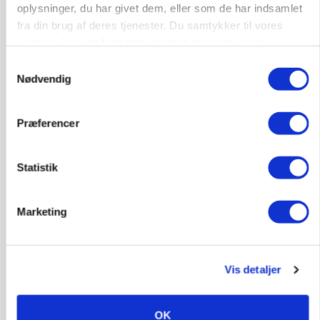
oplysninger, du har givet dem, eller som de har indsamlet
Annonce
fra din brug af deres tjenester. Du samtykker til vores
cookies, hvis du fortsætter med at anvende vores
POLITIK
hjemmeside.
Folketinget behandler ny gødskningslov: Sådan
Samtykkevalg
kan den ændre din bedrift fra 2027
Nødvendig
Loading...
Annonce
Præferencer
Statistik
Marketing
Vis detaljer
OK