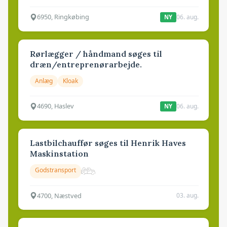
6950, Ringkøbing
06. aug.
NY
Rørlægger / håndmand søges til
dræn/entreprenørarbejde.
Anlæg
Kloak
4690, Haslev
06. aug.
NY
Lastbilchauffør søges til Henrik Haves
Maskinstation
Godstransport
4700, Næstved
03. aug.