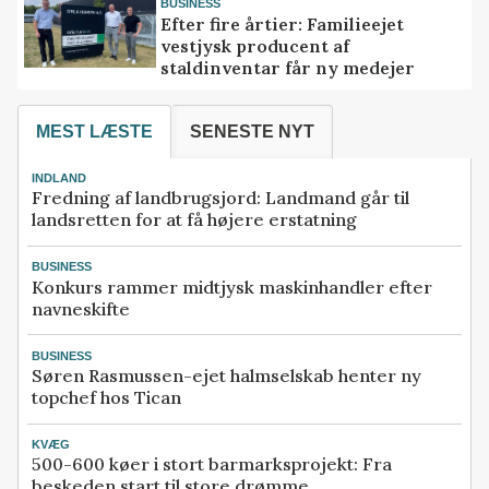
BUSINESS
Efter fire årtier: Familieejet
vestjysk producent af
staldinventar får ny medejer
MEST LÆSTE
SENESTE NYT
INDLAND
Fredning af landbrugsjord: Landmand går til
landsretten for at få højere erstatning
BUSINESS
Konkurs rammer midtjysk maskinhandler efter
navneskifte
BUSINESS
Søren Rasmussen-ejet halmselskab henter ny
topchef hos Tican
KVÆG
500-600 køer i stort barmarksprojekt: Fra
beskeden start til store drømme