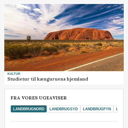
KULTUR
Studietur til kænguruens hjemland
FRA VORES UGEAVISER
LANDBRUGNORD
LANDBRUGSYD
LANDBRUGFYN
LAND