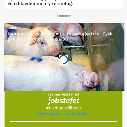
værdikæden om ny teknologi
Annonce
GRISE
Danish Crown slår igen i noteringsstrid: Tysk
gab er 3 kroner – ikke 4,30
Annonce
Loading...
Jobs
i samarbejde med
81
ledige stillinger
Opret agent
Se alle jobs