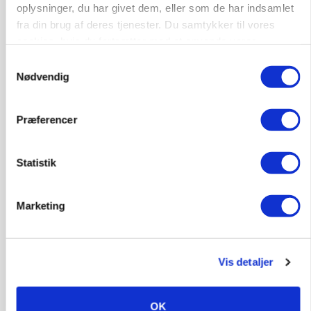
oplysninger, du har givet dem, eller som de har indsamlet
MASKINER
fra din brug af deres tjenester. Du samtykker til vores
Forserie til selvkørende skårlægger afprøves i år
cookies, hvis du fortsætter med at anvende vores
hjemmeside.
Samtykkevalg
Annonce
Nødvendig
ARRANGEMENT
Markvandring sætter fokus på elefantgræs
Præferencer
Annonce
Loading...
Statistik
Marketing
Vis detaljer
OK