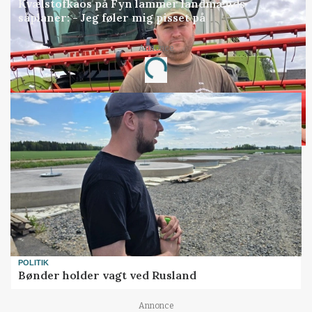
Kvælstofkaos på Fyn lammer landmænds
såplaner: - Jeg føler mig pisset på
Annonce
Loading...
POLITIK
Bønder holder vagt ved Rusland
Annonce