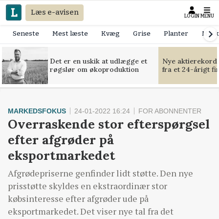
Læs e-avisen
LOGIN
MENU
Seneste
Mest læste
Kvæg
Grise
Planter
Mask
Det er en uskik at udlægge et
Nye aktierekorde
røgslør om økoproduktion
fra et 24-årigt f
MARKEDSFOKUS
24-01-2022 16:24
FOR ABONNENTER
Overraskende stor efterspørgsel
efter afgrøder på
eksportmarkedet
Afgrødepriserne genfinder lidt støtte. Den nye
prisstøtte skyldes en ekstraordinær stor
købsinteresse efter afgrøder ude på
eksportmarkedet. Det viser nye tal fra det