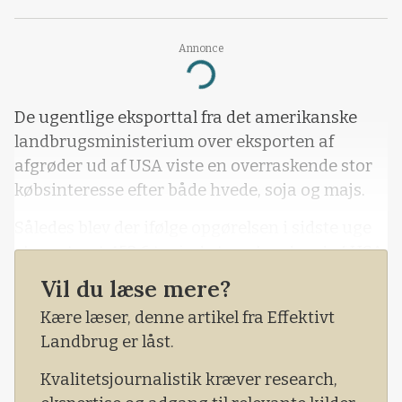
Annonce
Loading...
De ugentlige eksporttal fra det amerikanske
landbrugsministerium over eksporten af
afgrøder ud af USA viste en overraskende stor
købsinteresse efter både hvede, soja og majs.
Således blev der ifølge opgørelsen i sidste uge
eksporteret 452,6 tusinde tons hvede ud af USA,
hvilket dermed var mere end det dobbelte af de
Vil du læse mere?
godt 200 tusinde tons hvede, der var forventet
Kære læser, denne artikel fra Effektivt
afskibet ud af Amerika.
Landbrug er låst.
Kvalitetsjournalistik kræver research,