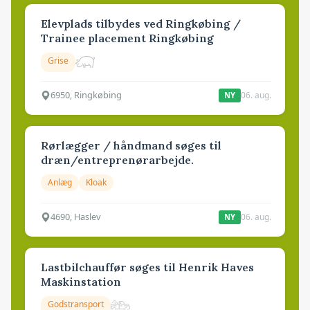
Elevplads tilbydes ved Ringkøbing /
Trainee placement Ringkøbing
Grise
6950, Ringkøbing
06. aug.
NY
Rørlægger / håndmand søges til
dræn/entreprenørarbejde.
Anlæg
Kloak
4690, Haslev
06. aug.
NY
Lastbilchauffør søges til Henrik Haves
Maskinstation
Godstransport