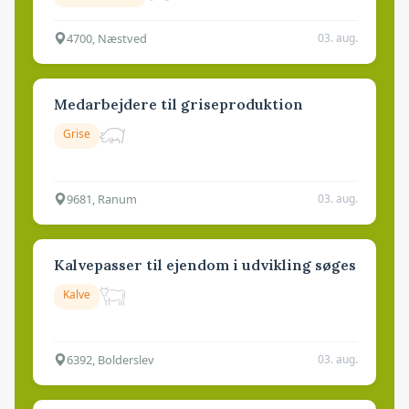
4700, Næstved
03. aug.
Medarbejdere til griseproduktion
Grise
9681, Ranum
03. aug.
Kalvepasser til ejendom i udvikling søges
Kalve
6392, Bolderslev
03. aug.