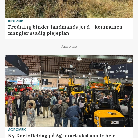
INDLAND
Fredning binder landmands jord – kommunen
mangler stadig plejeplan
Annonce
AGROMEK
Ny Kartoffeldag på Agromek skal samle hele