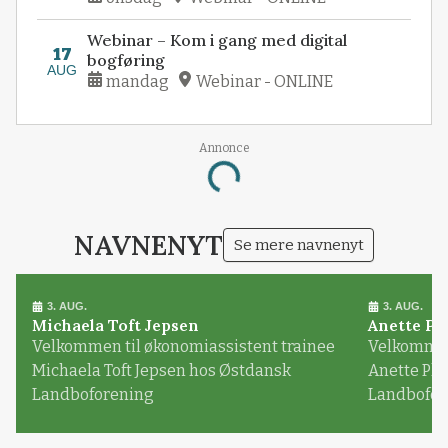
Webinar – Kom i gang med digital
17
bogføring
AUG
mandag
Webinar - ONLINE
Annonce
Loading...
NAVNENYT
Se mere navnenyt
3. AUG.
3. AUG.
Michaela Toft Jepsen
Anette Pl
Velkommen til økonomiassistent trainee
Velkommen 
Michaela Toft Jepsen hos Østdansk
Anette Pl
Landboforening
Landbofor