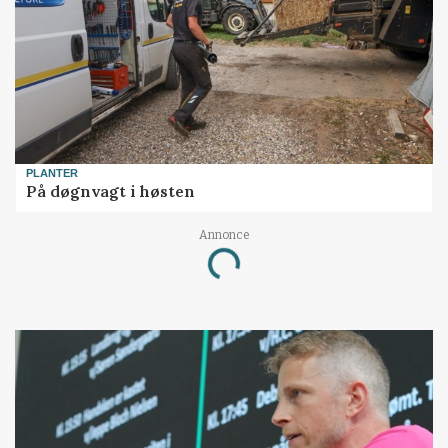
PLANTER
På døgnvagt i høsten
Annonce
Loading...