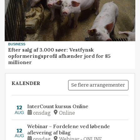
BUSINESS
Efter salg af 3.000 søer: Vestfynsk
opformeringsprofil afhænder jord for 85
millioner
KALENDER
Se flere arrangementer
InterCount kursus Online
12
AUG
onsdag
Online
Webinar – Fordelene ved løbende
12
aflevering af bilag
AUG
onsdag
Webinar - ONLINE