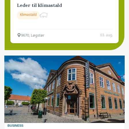
Leder til klimastald
Klimastald
9670, Løgstør
03. aug.
BUSINESS