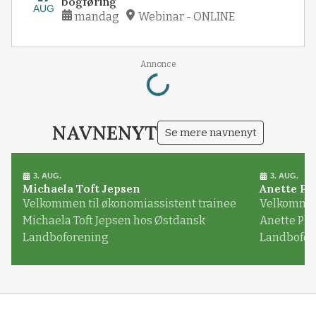
bogføring
AUG
mandag
Webinar - ONLINE
Loading...
Annonce
NAVNENYT
Se mere navnenyt
3. AUG.
3. AUG.
Michaela Toft Jepsen
Anette Pl
Velkommen til økonomiassistent trainee
Velkommen 
Michaela Toft Jepsen hos Østdansk
Anette Pl
Landboforening
Landbofor