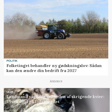
POLITIK
Folketinget behandler ny gødskningslov: Sådan
kan den ændre din bedrift fra 2027
Annonce
ULVE
Landmand vågnede ved lyden af skrigende kvier:
Ulven stod på foderbordet