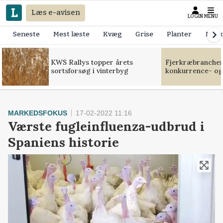
Læs e-avisen
LOGIN
MENU
Seneste
Mest læste
Kvæg
Grise
Planter
Mask
KWS Rallys topper årets
Fjerkræbranchen:
sortsforsøg i vinterbyg
konkurrence- og
MARKEDSFOKUS
17-02-2022 11:16
Værste fugleinfluenza-udbrud i
Spaniens historie