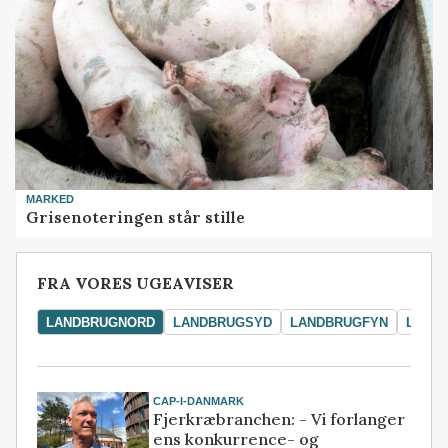
MARKED
Grisenoteringen står stille
FRA VORES UGEAVISER
LANDBRUGNORD
LANDBRUGSYD
LANDBRUGFYN
LAND
CAP-I-DANMARK
Fjerkræbranchen: - Vi forlanger
ens konkurrence- og