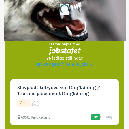
Annonce
Loading...
Jobs
i samarbejde med
76
ledige stillinger
Opret agent
Se alle jobs
Elevplads tilbydes ved Ringkøbing /
Trainee placement Ringkøbing
Grise
6950, Ringkøbing
06. aug.
NY