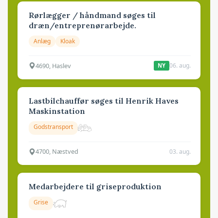
Rørlægger / håndmand søges til
dræn/entreprenørarbejde.
Anlæg
Kloak
4690, Haslev
06. aug.
NY
Lastbilchauffør søges til Henrik Haves
Maskinstation
Godstransport
4700, Næstved
03. aug.
Medarbejdere til griseproduktion
Grise