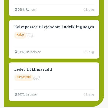
9681, Ranum
03. aug.
Kalvepasser til ejendom i udvikling søges
Kalve
6392, Bolderslev
03. aug.
Leder til klimastald
Klimastald
9670, Løgstør
03. aug.