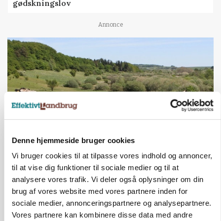
gødskningslov
Annonce
Denne hjemmeside bruger cookies
Vi bruger cookies til at tilpasse vores indhold og annoncer,
KVÆG
Snart kan man søge tilskud til naturprojekter
til at vise dig funktioner til sociale medier og til at
analysere vores trafik. Vi deler også oplysninger om din
Annonce
brug af vores website med vores partnere inden for
sociale medier, annonceringspartnere og analysepartnere.
PLANTER
Vores partnere kan kombinere disse data med andre
Før såmaskinen kører: Her er efterårets største