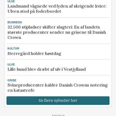
ULVE
Landmand vågnede ved lyden af skrigende kvier:
Ulven stod på foderbordet
BUSINESS
32.500 stipladser skifter slagteri: En af landets
største producenter sender nu grisene til Danish
Crown
KULTUR
Herregård holder høstdag
ULVE
Lille hund blev dræbt af ulv i Vestjylland
GRISE
Svineproducenter kalder Danish Crowns notering
en katastrofe
Se flere nyheder her
Annonce