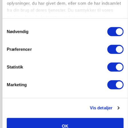
oplysninger, du har givet dem, eller som de har indsamlet
skadedyrsrisici
fra din brug af deres tjenester. Du samtykker til vores
Loading...
cookies, hvis du fortsætter med at anvende vores
Annonce
hjemmeside.
Samtykkevalg
Nødvendig
Præferencer
Statistik
Marketing
MARKED
Vis detaljer
Grisebestanden stiger trods svagere
avlsbestand
OK