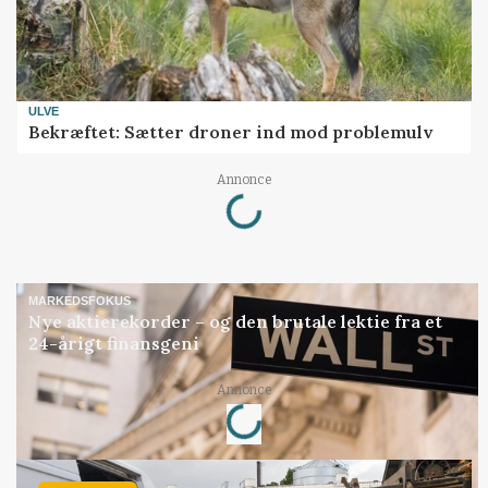
ULVE
Bekræftet: Sætter droner ind mod problemulv
Loading...
Annonce
MARKEDSFOKUS
Nye aktierekorder – og den brutale lektie fra et
24-årigt finansgeni
Loading...
Annonce