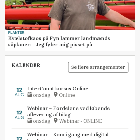
PLANTER
Kvælstofkaos på Fyn lammer landmænds
såplaner: - Jeg føler mig pisset på
KALENDER
Se flere arrangementer
InterCount kursus Online
12
AUG
onsdag
Online
Webinar – Fordelene ved løbende
12
aflevering af bilag
AUG
onsdag
Webinar - ONLINE
Webinar – Kom i gang med digital
17