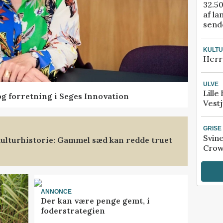
32.50
af la
sende
KULT
Herr
ULVE
Lille
og forretning i Seges Innovation
Vestj
GRISE
Svin
ulturhistorie: Gammel sæd kan redde truet
Crow
ANNONCE
Der kan være penge gemt, i
foderstrategien