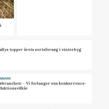
å
R
llys topper årets sortsforsøg i vinterbyg
ANMARK
æbranchen: - Vi forlanger ens konkurrence-
duktionsvilkår