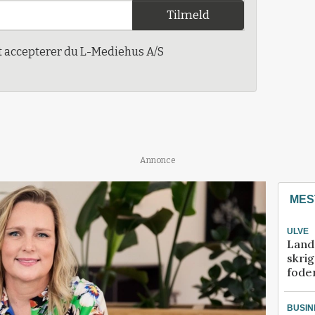
Tilmeld
t accepterer du L-Mediehus A/S
Annonce
MES
ULVE
Land
skrig
fode
BUSIN