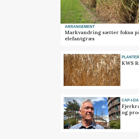
ARRANGEMENT
Markvandring sætter fokus p
elefantgræs
PLANTE
KWS Ra
CAP-I-D
Fjerkr
og pro