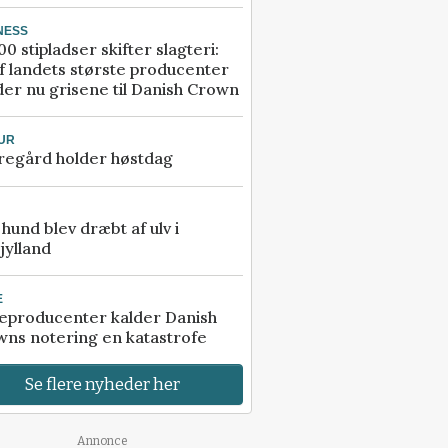
NESS
00 stipladser skifter slagteri:
f landets største producenter
er nu grisene til Danish Crown
UR
regård holder høstdag
e hund blev dræbt af ulv i
jylland
E
eproducenter kalder Danish
ns notering en katastrofe
Se flere nyheder her
Annonce