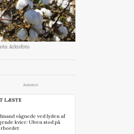
oto: Arkivfoto
Annonce
T LÆSTE
dmand vågnede ved lyden af
gende kvier: Ulven stod på
erbordet