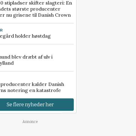
0 stipladser skifter slagteri: En
ndets største producenter
r nu grisene til Danish Crown
UR
egård holder høstdag
 hund blev dræbt af ulv i
ylland
eproducenter kalder Danish
ns notering en katastrofe
Se flere nyheder her
Annonce