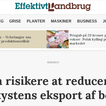
ÆG
GRISE
PLANTER
MASKINER
BUSINESS
J
Prisgab på 20 kroner p
 - Vi forlanger ens
vokser: Polsk kylling 
 produktionsvilkår
markedet
Annonce
n risikere at reduce
ystens eksport af 