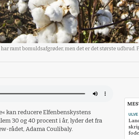
n har ramt bomuldsafgrøder, men det er det største udbrud. F
MES
de« kan reducere Elfenbenskystens
ULVE
Lan
 30 og 40 procent i år, lyder det fra
skri
ew-rådet, Adama Coulibaly.
fod