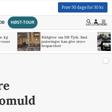
Prøv 30 dage for 30 kr.
OB
HØST-TOUR
SØG
LOGIN
MENU
r. kg
Rådgiver om DB-Tjek: Små
presser
justeringer kan give store
besparelser
re
bomuld