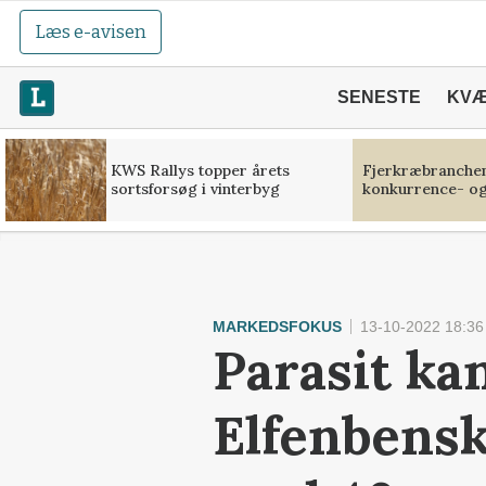
Læs e-avisen
SENESTE
KV
KWS Rallys topper årets
Fjerkræbranchen:
sortsforsøg i vinterbyg
konkurrence- og
MARKEDSFOKUS
13-10-2022 18:36
Parasit ka
Elfenbensk