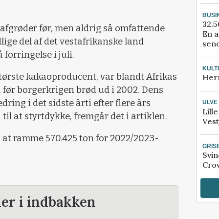
BUSI
32.5
afgrøder før, men aldrig så omfattende
En a
ige del af det vestafrikanske land
send
forringelse i juli.
KULT
tørste kakaoproducent, var blandt Afrikas
Her
 før borgerkrigen brød ud i 2002. Dens
ing i det sidste årti efter flere års
ULVE
Lill
til at styrtdykke, fremgår det i artiklen.
Vest
l at ramme 570.425 ton for 2022/2023-
GRIS
Svin
Crow
der i indbakken