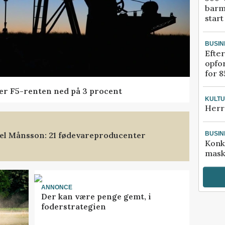
barm
start
BUSIN
Efter
opfo
for 8
der F5-renten ned på 3 procent
KULT
Herr
xel Månsson: 21 fødevareproducenter
BUSIN
Konk
mask
ANNONCE
Der kan være penge gemt, i
foderstrategien