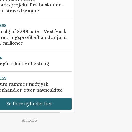
arksprojekt: Fra beskeden
 til store drømme
ESS
 salg af 3.000 søer: Vestfynsk
rmeringsprofil afhænder jord
5 millioner
UR
egård holder høstdag
ESS
urs rammer midtjysk
inhandler efter navneskifte
Se flere nyheder her
Annonce