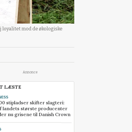
j loyalitet mod de økologiske
Annonce
T LÆSTE
NESS
00 stipladser skifter slagteri:
f landets største producenter
er nu grisene til Danish Crown
G