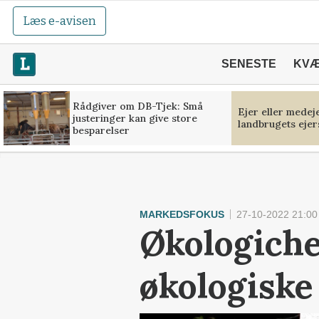
Læs e-avisen
SENESTE
KV
Rådgiver om DB-Tjek: Små
Ejer eller medej
justeringer kan give store
landbrugets ejer
besparelser
MARKEDSFOKUS
27-10-2022 21:00
Økologichef
økologiske