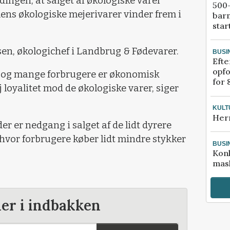
ldingen, at salget af økologiske varer
500-
mens økologiske mejerivarer vinder frem i
bar
star
en, økologichef i Landbrug & Fødevarer.
BUSI
Efte
opfo
on og mange forbrugere er økonomisk
for 
j loyalitet mod de økologiske varer, siger
KULT
Her
er er nedgang i salget af de lidt dyrere
hvor forbrugere køber lidt mindre stykker
BUSI
Kon
mask
der i indbakken