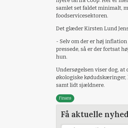
nyere tal fra Coop. Her er me
samlet set faldet minimalt, 
foodservicesektoren.
Det glæder Kirsten Lund Jens
- Selv om der er høj inflati
pressede, så er der fortsat hø
hun.
Undersøgelsen viser dog, at d
økologiske kødudskæringer, 
samt lidt sjældnere.
Finans
Få aktuelle nyhe