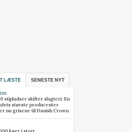
T LÆSTE
SENESTE NYT
ESS
0 stipladser skifter slagteri: En
ndets største producenter
r nu grisene til Danish Crown
00 køer i stort