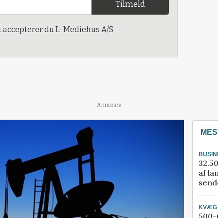
Tilmeld
t accepterer du L-Mediehus A/S
Annonce
MES
BUSIN
32.50
af la
sende
KVÆG
500-6