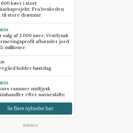
600 køer i stort
marksprojekt: Fra beskeden
t til store drømme
NESS
r salg af 3.000 søer: Vestfynsk
rmeringsprofil afhænder jord
85 millioner
UR
regård holder høstdag
NESS
kurs rammer midtjysk
inhandler efter navneskifte
Se flere nyheder her
Annonce