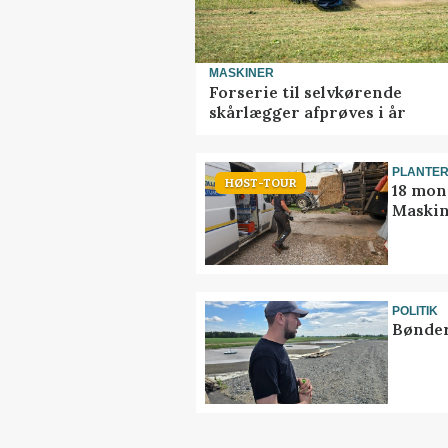
MASKINER
Forserie til selvkørende
skårlægger afprøves i år
PLANTE
HØST-TOUR
18 mon
Maskin
POLITIK
Bønder