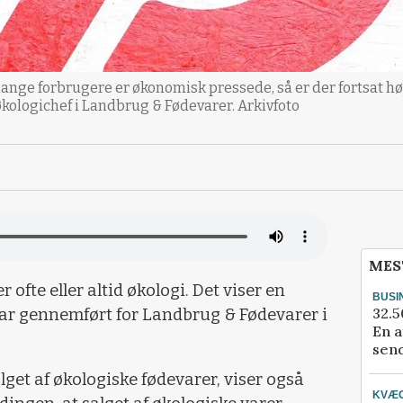
 mange forbrugere er økonomisk pressede, så er der fortsat hø
økologichef i Landbrug & Fødevarer. Arkivfoto
MES
ofte eller altid økologi. Det viser en
BUSI
32.5
ar gennemført for Landbrug & Fødevarer i
En a
send
lget af økologiske fødevarer, viser også
KVÆ