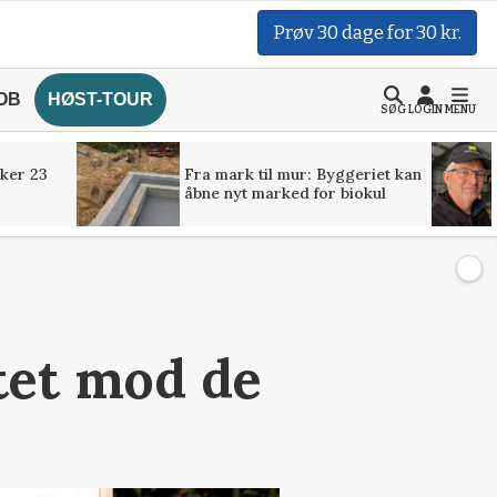
Prøv 30 dage for 30 kr.
OB
HØST-TOUR
SØG
LOGIN
MENU
ker 23
Fra mark til mur: Byggeriet kan
åbne nyt marked for biokul
itet mod de