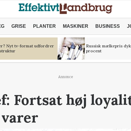
ÆG
GRISE
PLANTER
MASKINER
BUSINESS
J
er? Nyt tv-format udfordrer
Russisk mælkepris dyk
struktur
procent
Annonce
: Fortsat høj loyal
 varer