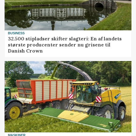
BUSINESS
32.500 stipladser skifter slagteri: En af landets
største producenter sender nu grisene til
Danish Crown
MASKINER