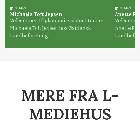
3. AUG.
3. AUG.
Michaela Toft Jepsen
Anette Pl
Velkommen til økonomiassistent trainee
Velkommen 
Michaela Toft Jepsen hos Østdansk
Anette Pl
Landboforening
Landbofor
MERE FRA L-
MEDIEHUS