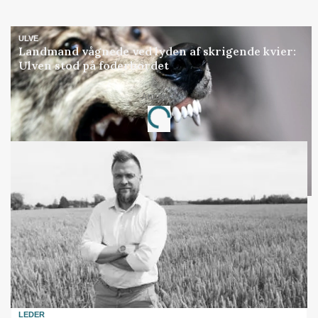
ULVE
Landmand vågnede ved lyden af skrigende kvier:
Ulven stod på foderbordet
Annonce
Loading...
LEDER