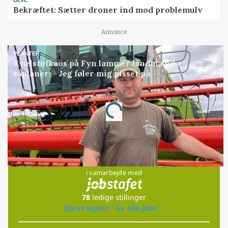
ULVE
Bekræftet: Sætter droner ind mod problemulv
Annonce
PLANTER
Kvælstofkaos på Fyn lammer landmænds
såplaner: - Jeg føler mig pisset på
Annonce
Loading...
Jobs
i samarbejde med
78
ledige stillinger
Opret agent
Se alle jobs