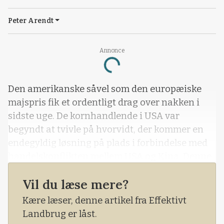
Peter Arendt
Annonce
Loading...
Den amerikanske såvel som den europæiske
majspris fik et ordentligt drag over nakken i
sidste uge. De kornhandlende i USA var
begyndt at tvivle på hvorvidt, der kommer en
endegyldig løsning på plads i forbindelse med
handelskonflikten mellem USA og Kina. Denne
tvivl har fået salgssiden meget aktivt tilbage i
Vil du læse mere?
markedet og derfor var der i sidste uge tale om
et meget massivt pres på majsprisen i både
Kære læser, denne artikel fra Effektivt
USA og her i Europa.
Landbrug er låst.