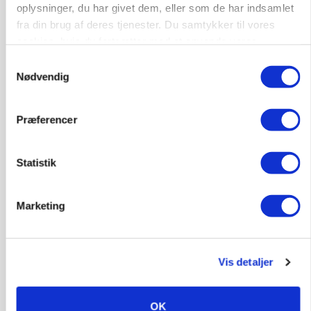
oplysninger, du har givet dem, eller som de har indsamlet
fra din brug af deres tjenester. Du samtykker til vores
cookies, hvis du fortsætter med at anvende vores
hjemmeside.
Samtykkevalg
Nødvendig
KVÆG
Snart kan man søge tilskud til naturprojekter
Præferencer
Statistik
Marketing
Vis detaljer
OK
PLANTER