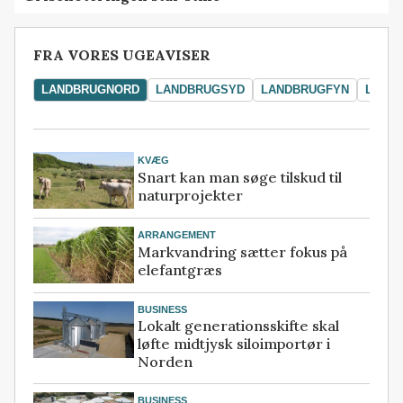
FRA VORES UGEAVISER
LANDBRUGNORD
LANDBRUGSYD
LANDBRUGFYN
LAND
KVÆG
Snart kan man søge tilskud til
naturprojekter
ARRANGEMENT
Markvandring sætter fokus på
elefantgræs
BUSINESS
Lokalt generationsskifte skal
løfte midtjysk siloimportør i
Norden
BUSINESS