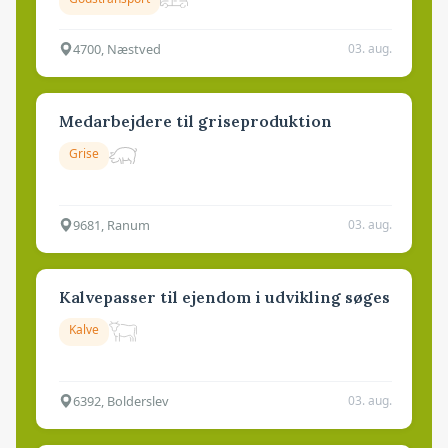
4700, Næstved
03. aug.
Medarbejdere til griseproduktion
Grise
9681, Ranum
03. aug.
Kalvepasser til ejendom i udvikling søges
Kalve
6392, Bolderslev
03. aug.