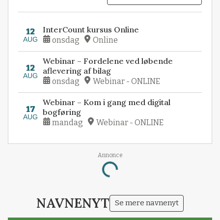
InterCount kursus Online
12
AUG
onsdag
Online
Webinar – Fordelene ved løbende
12
aflevering af bilag
AUG
onsdag
Webinar - ONLINE
Webinar – Kom i gang med digital
17
bogføring
AUG
mandag
Webinar - ONLINE
Annonce
Loading...
NAVNENYT
Se mere navnenyt