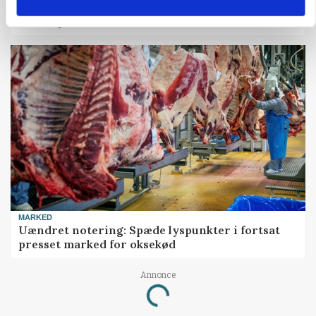
Før såmaskinen kører: Her er efterårets største
skadedyrsrisici
MARKED
Uændret notering: Spæde lyspunkter i fortsat
presset marked for oksekød
Annonce
Loading...