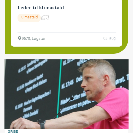
Leder til klimastald
Klimastald
9670, Løgstør
03. aug.
GRISE