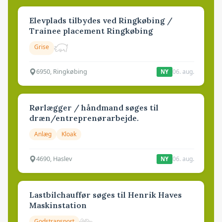
Elevplads tilbydes ved Ringkøbing /
Trainee placement Ringkøbing
Grise
6950, Ringkøbing
06. aug.
NY
Rørlægger / håndmand søges til
dræn/entreprenørarbejde.
Anlæg
Kloak
4690, Haslev
06. aug.
NY
Lastbilchauffør søges til Henrik Haves
Maskinstation
Godstransport