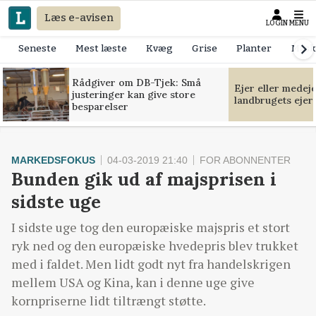
Læs e-avisen
LOGIN
MENU
Seneste
Mest læste
Kvæg
Grise
Planter
Mask
Rådgiver om DB-Tjek: Små
Ejer eller medej
justeringer kan give store
landbrugets ejer
besparelser
MARKEDSFOKUS
04-03-2019 21:40
FOR ABONNENTER
Bunden gik ud af majsprisen i
sidste uge
I sidste uge tog den europæiske majspris et stort
ryk ned og den europæiske hvedepris blev trukket
med i faldet. Men lidt godt nyt fra handelskrigen
mellem USA og Kina, kan i denne uge give
kornpriserne lidt tiltrængt støtte.