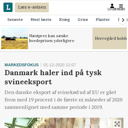
Læs e-avisen
LOGIN
MENU
Seneste
Mest læste
Kvæg
Grise
Planter
Mask
Høstpres kan sænke
Herregård holde
hvedeprisen yderligere
MARKEDSFOKUS
01-12-2020 12:07
Danmark haler ind på tysk
svineeksport
Den danske eksport af svinekød ud af EU er gået
frem med 19 procent i de første ni måneder af 2020
sammenlignet med samme periode i 2019.