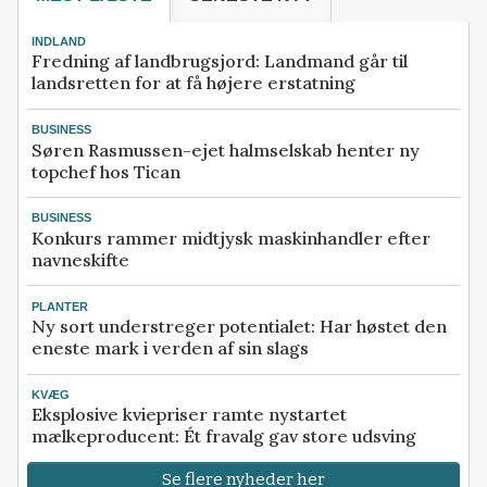
INDLAND
Fredning af landbrugsjord: Landmand går til
landsretten for at få højere erstatning
BUSINESS
Søren Rasmussen-ejet halmselskab henter ny
topchef hos Tican
BUSINESS
Konkurs rammer midtjysk maskinhandler efter
navneskifte
PLANTER
Ny sort understreger potentialet: Har høstet den
eneste mark i verden af sin slags
KVÆG
Eksplosive kviepriser ramte nystartet
mælkeproducent: Ét fravalg gav store udsving
Se flere nyheder her