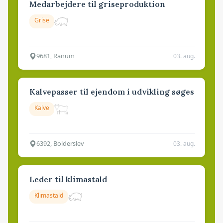
Medarbejdere til griseproduktion
Grise
9681, Ranum
03. aug.
Kalvepasser til ejendom i udvikling søges
Kalve
6392, Bolderslev
03. aug.
Leder til klimastald
Klimastald