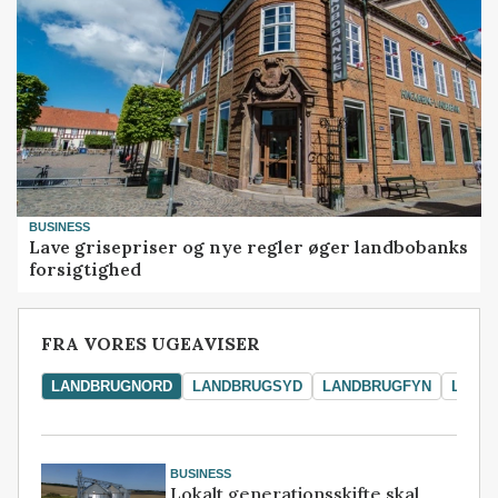
BUSINESS
Lave grisepriser og nye regler øger landbobanks
forsigtighed
FRA VORES UGEAVISER
LANDBRUGNORD
LANDBRUGSYD
LANDBRUGFYN
LAND
BUSINESS
Lokalt generationsskifte skal