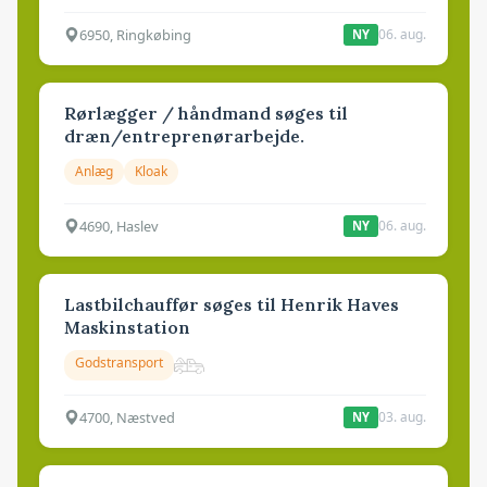
6950, Ringkøbing
06. aug.
NY
Rørlægger / håndmand søges til
dræn/entreprenørarbejde.
Anlæg
Kloak
4690, Haslev
06. aug.
NY
Lastbilchauffør søges til Henrik Haves
Maskinstation
Godstransport
4700, Næstved
03. aug.
NY