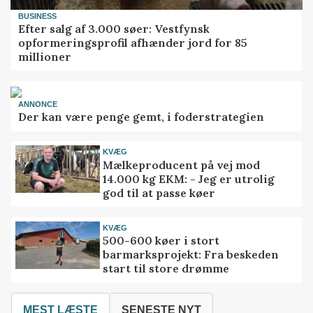
BUSINESS
Efter salg af 3.000 søer: Vestfynsk
opformeringsprofil afhænder jord for 85
millioner
ANNONCE
Der kan være penge gemt, i foderstrategien
KVÆG
Mælkeproducent på vej mod
14.000 kg EKM: - Jeg er utrolig
god til at passe køer
KVÆG
500-600 køer i stort
barmarksprojekt: Fra beskeden
start til store drømme
MEST LÆSTE
SENESTE NYT