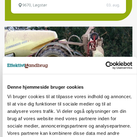
9670, Løgstør
03. aug.
Denne hjemmeside bruger cookies
Vi bruger cookies til at tilpasse vores indhold og annoncer,
MARKED
til at vise dig funktioner til sociale medier og til at
AgroMarkets: Mindre konkurrence giver højere
analysere vores trafik. Vi deler også oplysninger om din
priser på Boxer
brug af vores website med vores partnere inden for
sociale medier, annonceringspartnere og analysepartnere.
Vores partnere kan kombinere disse data med andre