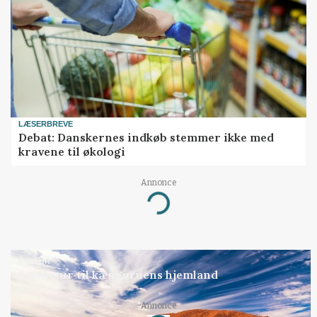
LÆSERBREVE
Debat: Danskernes indkøb stemmer ikke med
kravene til økologi
Annonce
Loading...
KULTUR
Studietur til kænguruens hjemland
Annonce