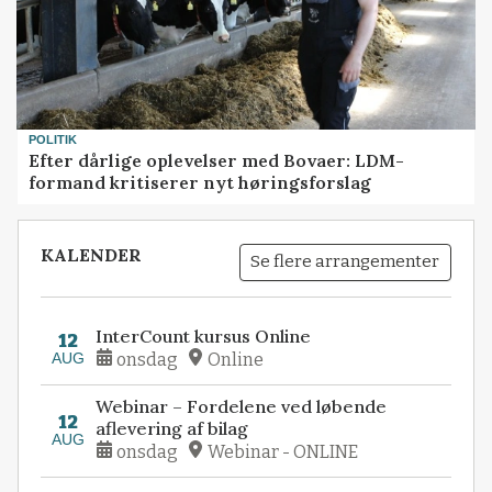
POLITIK
Efter dårlige oplevelser med Bovaer: LDM-
formand kritiserer nyt høringsforslag
KALENDER
Se flere arrangementer
InterCount kursus Online
12
AUG
onsdag
Online
Webinar – Fordelene ved løbende
12
aflevering af bilag
AUG
onsdag
Webinar - ONLINE