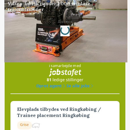
Valtra-fabrik runder 1.000 trinløse
transmissioner
Loading...
Annonce
Jobs
i samarbejde med
81
ledige stillinger
Opret agent
Se alle jobs
Elevplads tilbydes ved Ringkøbing /
Trainee placement Ringkøbing
Grise