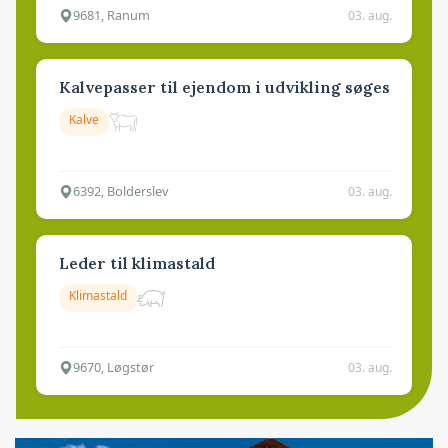
9681, Ranum
03. aug.
Kalvepasser til ejendom i udvikling søges
Kalve
6392, Bolderslev
03. aug.
Leder til klimastald
Klimastald
9670, Løgstør
03. aug.