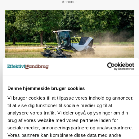
Annonce
MASKINER
Denne hjemmeside bruger cookies
Forserie til selvkørende skårlægger afprøves i år
Vi bruger cookies til at tilpasse vores indhold og annoncer,
til at vise dig funktioner til sociale medier og til at
Annonce
analysere vores trafik. Vi deler også oplysninger om din
ARRANGEMENT
brug af vores website med vores partnere inden for
Markvandring sætter fokus på elefantgræs
sociale medier, annonceringspartnere og analysepartnere.
Vores partnere kan kombinere disse data med andre
Annonce