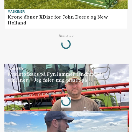
MASKINER
Krone åbner XDisc for John Deere og New
Holland
Annonce
Loading...
PLANTER
Kvælstofkaos på Fyn lammer landmænds
såplaner: - Jeg føler mig pisset på
Annonce
Loading...