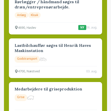
Rørlægger / håndmand søges til
dræn/entreprenørarbejde.
Anlæg
Kloak
4690, Haslev
06. aug.
NY
Lastbilchauffør søges til Henrik Haves
Maskinstation
Godstransport
4700, Næstved
03. aug.
Medarbejdere til griseproduktion
Grise