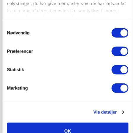
oplysninger, du har givet dem, eller som de har indsamlet
Loading...
fra din brug af deres tjenester. Du samtykker til vores
cookies, hvis du fortsætter med at anvende vores
hjemmeside.
Samtykkevalg
Nødvendig
Præferencer
Statistik
Marketing
MARKED
Grisenoteringen står stille
Vis detaljer
OK