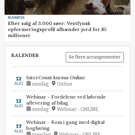
BUSINESS
Efter salg af 3.000 søer: Vestfynsk
opformeringsprofil afhænder jord for 85
millioner
KALENDER
Se flere arrangementer
InterCount kursus Online
12
AUG
onsdag
Online
Webinar – Fordelene ved løbende
12
aflevering af bilag
AUG
onsdag
Webinar - ONLINE
Webinar – Kom i gang med digital
17
bogføring
AUG
mandag
Webinar - ONLINE