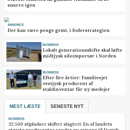
snurre igen
ANNONCE
Der kan være penge gemt, i foderstrategien
BUSINESS
Lokalt generationsskifte skal løfte
midtjysk siloimportør i Norden
BUSINESS
Efter fire årtier: Familieejet
vestjysk producent af
staldinventar får ny medejer
MEST LÆSTE
SENESTE NYT
BUSINESS
32.500 stipladser skifter slagteri: En af landets
største producenter sender nu grisene til Danish