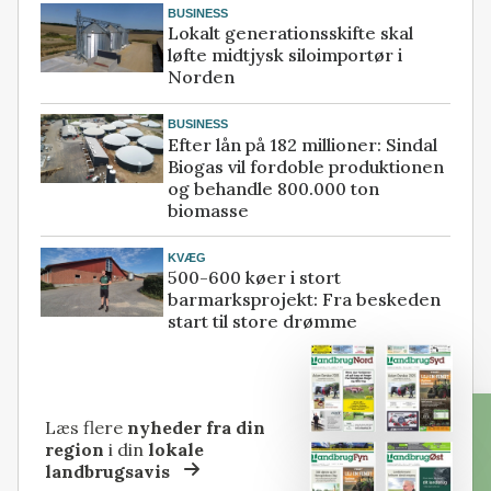
BUSINESS
Lokalt generationsskifte skal
løfte midtjysk siloimportør i
Norden
BUSINESS
Efter lån på 182 millioner: Sindal
Biogas vil fordoble produktionen
og behandle 800.000 ton
biomasse
KVÆG
500-600 køer i stort
barmarksprojekt: Fra beskeden
start til store drømme
Læs flere
nyheder fra din
region
i din
lokale
landbrugsavis