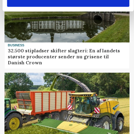
BUSINESS
32.500 stipladser skifter slagteri: En af landets
største producenter sender nu grisene til
Danish Crown