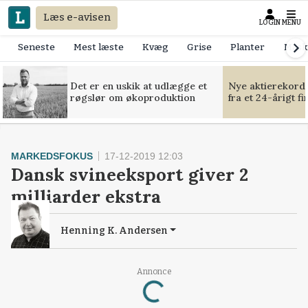
Læs e-avisen
LOGIN
MENU
Seneste
Mest læste
Kvæg
Grise
Planter
Mask
Det er en uskik at udlægge et
Nye aktierekorde
røgslør om økoproduktion
fra et 24-årigt f
MARKEDSFOKUS
17-12-2019 12:03
Dansk svineeksport giver 2
milliarder ekstra
Henning K. Andersen
Loading...
Annonce