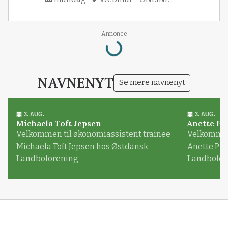
Annonce
Loading...
NAVNENYT
Se mere navnenyt
3. AUG.
3. AUG.
Michaela Toft Jepsen
Anette Pl
Velkommen til økonomiassistent trainee
Velkommen 
Michaela Toft Jepsen hos Østdansk
Anette Pl
Landboforening
Landbofor