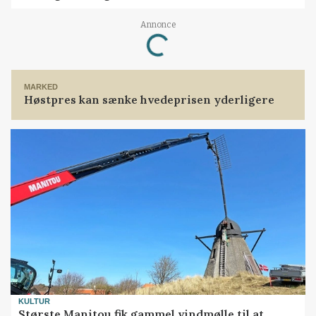
Loading...
Annonce
MARKED
Høstpres kan sænke hvedeprisen yderligere
KULTUR
Største Manitou fik gammel vindmølle til at