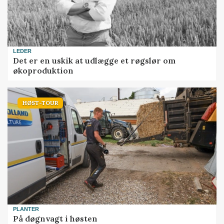
LEDER
Det er en uskik at udlægge et røgslør om
økoproduktion
HØST-TOUR
PLANTER
På døgnvagt i høsten