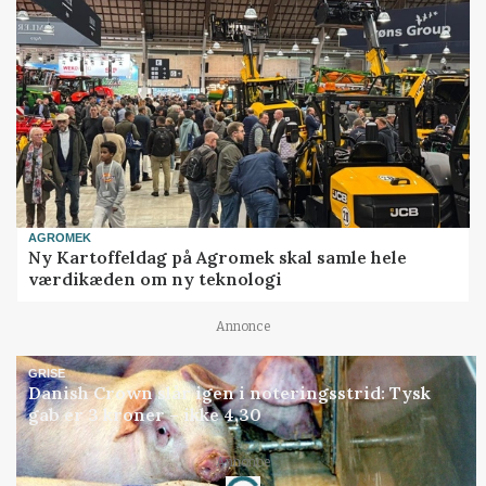
AGROMEK
Ny Kartoffeldag på Agromek skal samle hele
værdikæden om ny teknologi
Annonce
GRISE
Danish Crown slår igen i noteringsstrid: Tysk
gab er 3 kroner – ikke 4,30
Loading...
Annonce