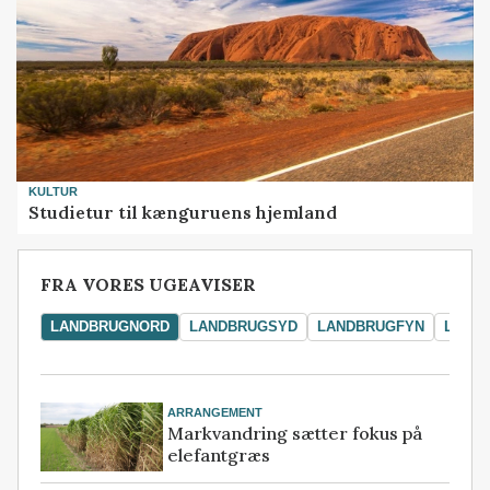
KULTUR
Studietur til kænguruens hjemland
FRA VORES UGEAVISER
LANDBRUGNORD
LANDBRUGSYD
LANDBRUGFYN
LAND
ARRANGEMENT
Markvandring sætter fokus på
elefantgræs