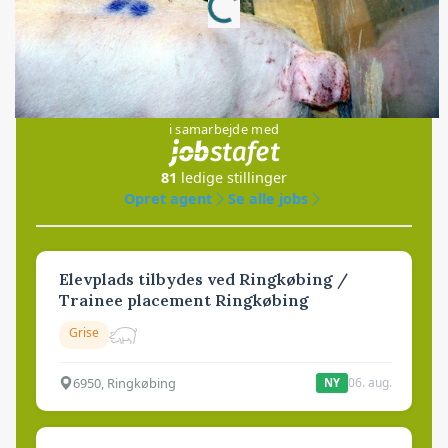
Jobs
i samarbejde med
81
ledige stillinger
Opret agent
Se alle jobs
Elevplads tilbydes ved Ringkøbing /
Trainee placement Ringkøbing
Grise
6950, Ringkøbing
06. aug.
NY