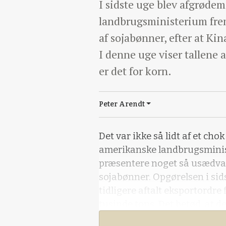
I sidste uge blev afgrødem
landbrugsministerium frem
af sojabønner, efter at Ki
I denne uge viser tallene 
er det for korn.
Peter Arendt
Det var ikke så lidt af et ch
amerikanske landbrugsminis
præsentere noget så usædvan
sojabønner. Opgørelsen i sid
tidligere aftalt eksportordr
tusinde tons. Det betød, at d
uges opgørelse gik hen og bl