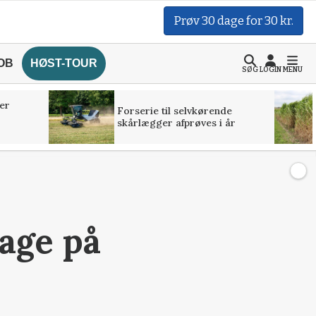
Prøv 30 dage for 30 kr.
OB
HØST-TOUR
SØG
LOGIN
MENU
er
Forserie til selvkørende
skårlægger afprøves i år
bage på