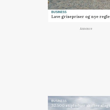
BUSINESS
Lave grisepriser og nye regl
Annonce
BUSINESS
32.500 stipladser skifter sla