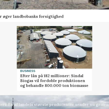
er øger landbobanks forsigtighed
BUSINESS
Efter lån på 182 millioner: Sindal
Biogas vil fordoble produktionen
og behandle 800.000 ton biomasse
gteri: En af landets største producenter sender nu grise