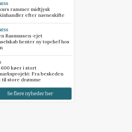
NESS
kurs rammer midtjysk
inhandler efter navneskifte
NESS
en Rasmussen-ejet
selskab henter ny topchef hos
an
G
600 køer i stort
marksprojekt: Fra beskeden
t til store drømme
Se flere nyheder her