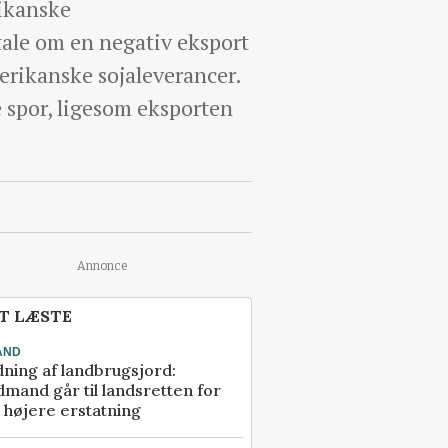
rikanske
tale om en negativ eksport
merikanske sojaleverancer.
e spor, ligesom eksporten
Annonce
T LÆSTE
AND
ning af landbrugsjord:
mand går til landsretten for
å højere erstatning