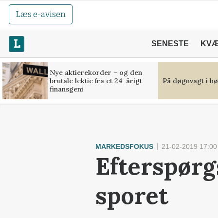
Læs e-avisen
SENESTE
KV
Nye aktierekorder – og den
brutale lektie fra et 24-årigt
På døgnvagt i hø
finansgeni
MARKEDSFOKUS
21-02-2019 17:00
Efterspørgs
sporet