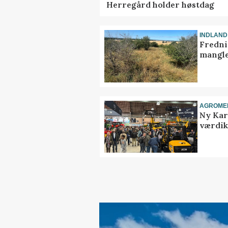
Herregård holder høstdag
INDLAND
Fredni
mangle
AGROME
Ny Kar
værdik