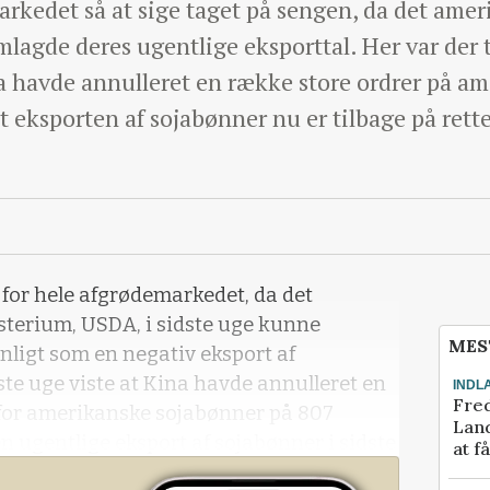
arkedet så at sige taget på sengen, da det ame
lagde deres ugentlige eksporttal. Her var der 
na havde annulleret en række store ordrer på a
at eksporten af sojabønner nu er tilbage på rett
ok for hele afgrødemarkedet, da det
terium, USDA, i sidste uge kunne
MES
ligt som en negativ eksport af
ste uge viste at Kina havde annulleret en
INDL
Fred
e for amerikanske sojabønner på 807
Land
en ugentlige eksport af sojabønner i sidste
at f
ev n