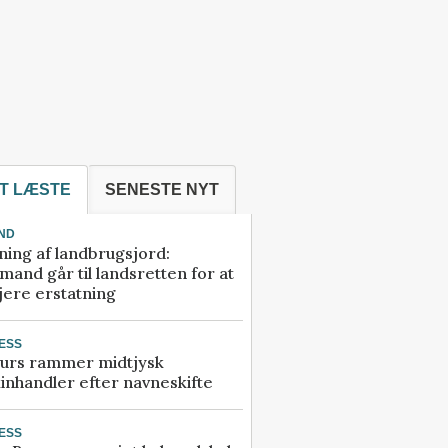
T LÆSTE
SENESTE NYT
ND
ning af landbrugsjord:
and går til landsretten for at
jere erstatning
ESS
urs rammer midtjysk
inhandler efter navneskifte
ESS