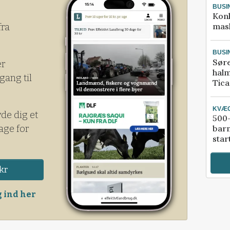
BUSI
Kon
mask
fra
BUSI
Sør
er
halm
gang til
Tic
KVÆ
yde dig et
500-
age for
bar
star
kr
 ind her