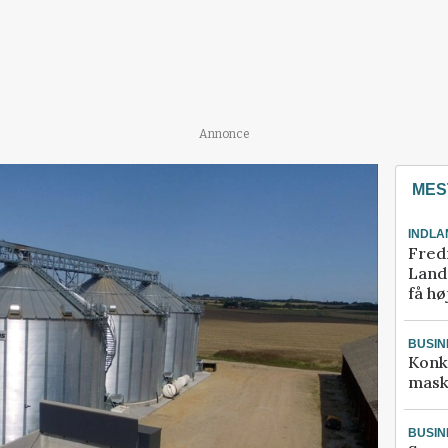
Annonce
MES
INDLA
Fred
Landm
få hø
BUSIN
Konk
mask
BUSIN