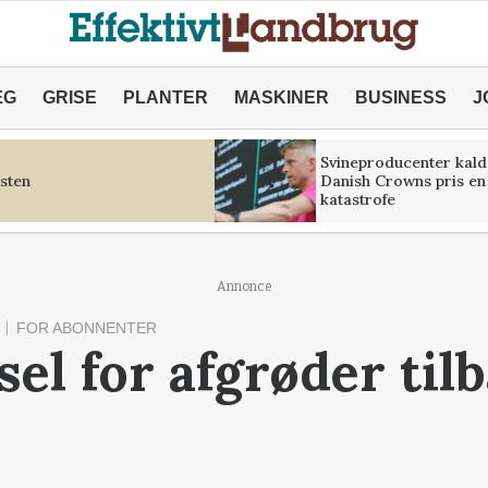
ÆG
GRISE
PLANTER
MASKINER
BUSINESS
J
Svineproducenter kald
sten
Danish Crowns pris en
katastrofe
Annonce
FOR ABONNENTER
el for afgrøder til