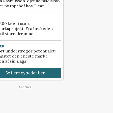
n Rasmussen-ejet halmselskab
r ny topchef hos Tican
00 køer i stort
arksprojekt: Fra beskeden
 til store drømme
TER
rt understreger potentialet:
høstet den eneste mark i
n af sin slags
Se flere nyheder her
Annonce