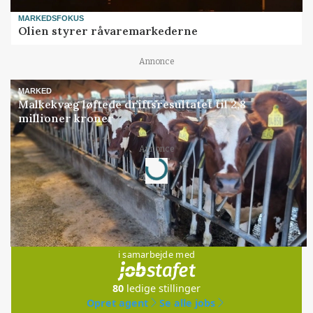
MARKEDSFOKUS
Olien styrer råvaremarkederne
Annonce
MARKED
Malkekvæg løftede driftsresultatet til 2,8
millioner kroner
Annonce
Loading...
Jobs
i samarbejde med
80
ledige stillinger
Opret agent
Se alle jobs