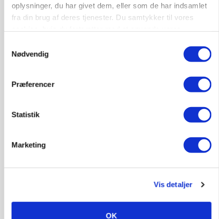
oplysninger, du har givet dem, eller som de har indsamlet
fra din brug af deres tjenester. Du samtykker til vores
cookies, hvis du fortsætter med at anvende vores
hjemmeside.
BUSINESS
Samtykkevalg
Lave grisepriser og nye regler øger landbobanks
Nødvendig
forsigtighed
Annonce
Præferencer
KLUMME
Ny griseprognose kan give anledning til et nyt
Statistik
budgettjek
Annonce
Marketing
Loading...
Vis detaljer
OK