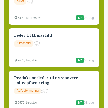
Kalve
6392, Bolderslev
03. aug.
NY
Leder til klimastald
Klimastald
9670, Løgstør
03. aug.
NY
Produktionsleder til nyrenoveret
polteopformering
Avl/opformering
9670, Løgstør
03. aug.
NY