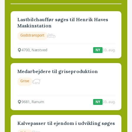
Lastbilchauffør søges til Henrik Haves
Maskinstation
Godstransport
4700, Næstved
03. aug.
NY
Medarbejdere til griseproduktion
Grise
9681, Ranum
03. aug.
NY
Kalvepasser til ejendom i udvikling søges