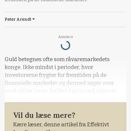
Peter Arendt
Annonce
Loading...
Guld betegnes ofte som råvaremarkedets
konge. Ikke mindst i perioder, hvor
investorerne frygter for fremtiden på de
finansielle markeder og dermed søger over
mod sikker havn, hvilket lige nu må siges at
være tilfældet.
Vil du læse mere?
Kære læser, denne artikel fra Effektivt