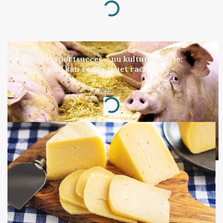
Loading...
GRISE
Engang eksportsucces – nu kulturhistorie:
Gammel sæd kan redde truet race
Annonce
Loading...