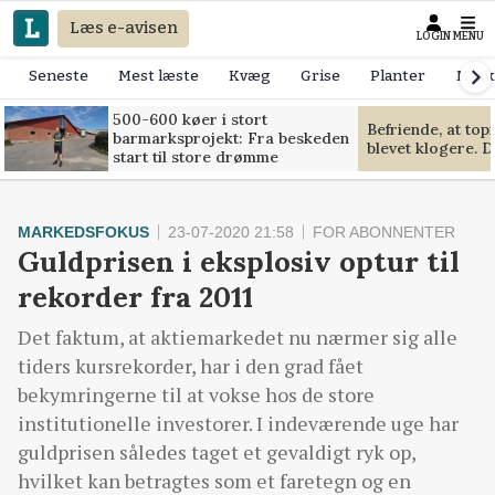
Læs e-avisen
LOGIN
MENU
Seneste
Mest læste
Kvæg
Grise
Planter
Mask
500-600 køer i stort
Befriende, at to
barmarksprojekt: Fra beskeden
blevet klogere. D
start til store drømme
MARKEDSFOKUS
23-07-2020 21:58
FOR ABONNENTER
Guldprisen i eksplosiv optur til
rekorder fra 2011
Det faktum, at aktiemarkedet nu nærmer sig alle
tiders kursrekorder, har i den grad fået
bekymringerne til at vokse hos de store
institutionelle investorer. I indeværende uge har
guldprisen således taget et gevaldigt ryk op,
hvilket kan betragtes som et faretegn og en