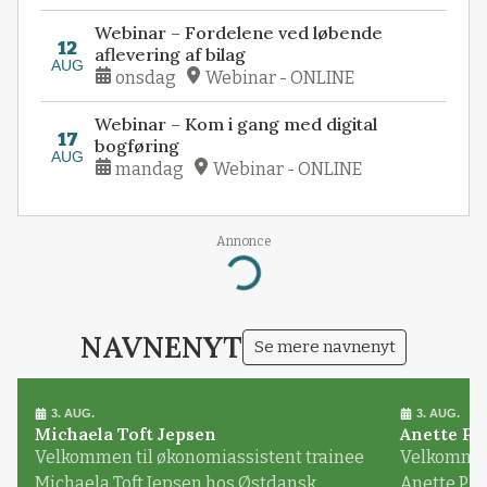
Webinar – Fordelene ved løbende
12
aflevering af bilag
AUG
onsdag
Webinar - ONLINE
Webinar – Kom i gang med digital
17
bogføring
AUG
mandag
Webinar - ONLINE
Annonce
Loading...
NAVNENYT
Se mere navnenyt
3. AUG.
3. AUG.
Michaela Toft Jepsen
Anette Pl
Velkommen til økonomiassistent trainee
Velkommen 
Michaela Toft Jepsen hos Østdansk
Anette Pl