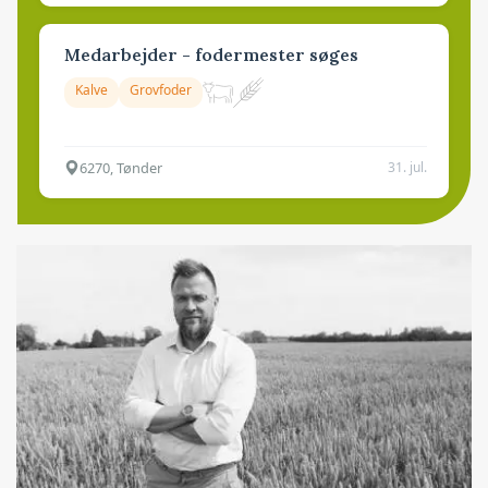
Medarbejder - fodermester søges
Kalve
Grovfoder
6270, Tønder
31. jul.