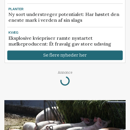
PLANTER
Ny sort understreger potentialet: Har høstet den
eneste mark i verden af sin slags
KVÆG
Eksplosive kviepriser ramte nystartet
mælkeproducent: Ét fravalg gav store udsving
Se flere nyheder her
Annonce
Loading...