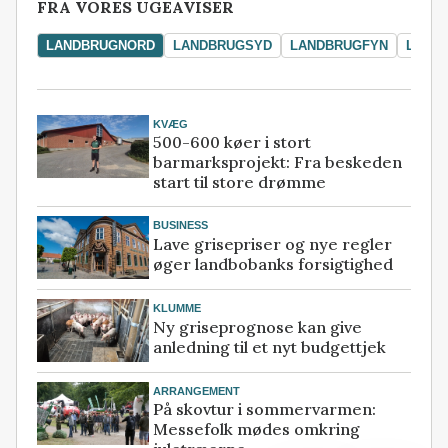
FRA VORES UGEAVISER
LANDBRUGNORD
LANDBRUGSYD
LANDBRUGFYN
LAND
KVÆG
500-600 køer i stort
barmarksprojekt: Fra beskeden
start til store drømme
BUSINESS
Lave grisepriser og nye regler
øger landbobanks forsigtighed
KLUMME
Ny griseprognose kan give
anledning til et nyt budgettjek
ARRANGEMENT
På skovtur i sommervarmen:
Messefolk mødes omkring