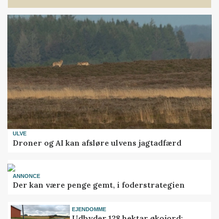
ULVE
Droner og AI kan afsløre ulvens jagtadfærd
ANNONCE
Der kan være penge gemt, i foderstrategien
EJENDOMME
Udbyder 128 hektar økojord: