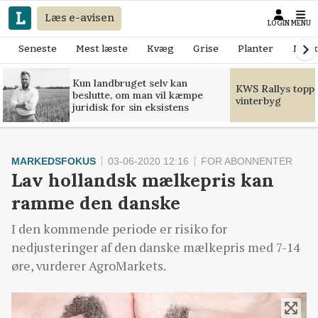
Læs e-avisen
LOGIN
MENU
Seneste
Mest læste
Kvæg
Grise
Planter
Mask
Kun landbruget selv kan
KWS Rallys toppe
beslutte, om man vil kæmpe
vinterbyg
juridisk for sin eksistens
MARKEDSFOKUS
03-06-2020 12:16
FOR ABONNENTER
Lav hollandsk mælkepris kan
ramme den danske
I den kommende periode er risiko for
nedjusteringer af den danske mælkepris med 7-14
øre, vurderer AgroMarkets.