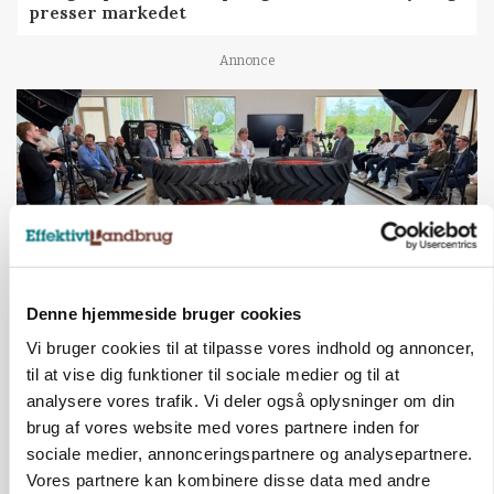
presser markedet
Annonce
Denne hjemmeside bruger cookies
Vi bruger cookies til at tilpasse vores indhold og annoncer,
BUSINESS
til at vise dig funktioner til sociale medier og til at
Ejer eller medejer? Nyt tv-format udfordrer
landbrugets ejerstruktur
analysere vores trafik. Vi deler også oplysninger om din
brug af vores website med vores partnere inden for
Annonce
sociale medier, annonceringspartnere og analysepartnere.
Vores partnere kan kombinere disse data med andre