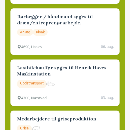
Rørlægger / håndmand søges til
dræn/entreprenørarbejde.
Anlæg
Kloak
4690, Haslev
06. aug.
Lastbilchauffør søges til Henrik Haves
Maskinstation
Godstransport
4700, Næstved
03. aug.
Medarbejdere til griseproduktion
Grise