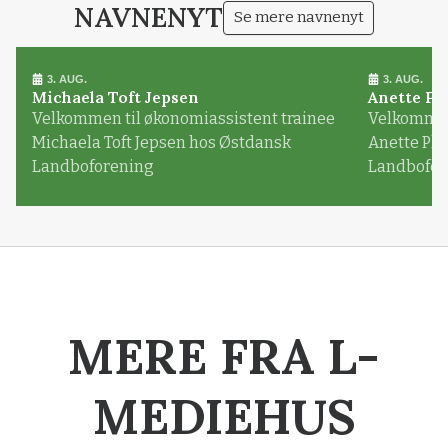
NAVNENYT
Se mere navnenyt
3. AUG.
3. AUG.
Michaela Toft Jepsen
Anette Pl
Velkommen til økonomiassistent trainee
Velkommen 
Michaela Toft Jepsen hos Østdansk
Anette Pl
Landboforening
Landbofor
MERE FRA L-
MEDIEHUS