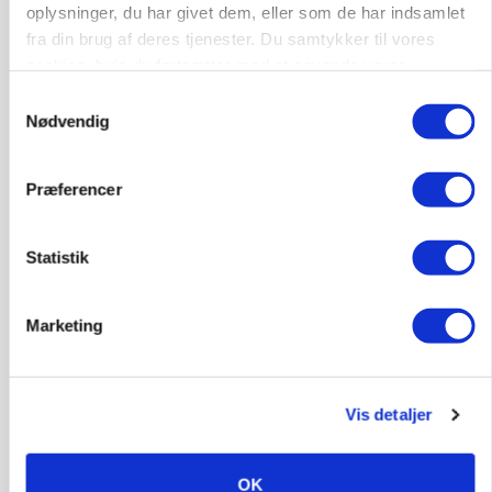
MARKED
oplysninger, du har givet dem, eller som de har indsamlet
Russisk mælkepris dykker 23 procent
fra din brug af deres tjenester. Du samtykker til vores
Loading...
cookies, hvis du fortsætter med at anvende vores
Annonce
hjemmeside.
Samtykkevalg
Nødvendig
Præferencer
Statistik
Marketing
BUSINESS
Vis detaljer
Fra mark til mur: Byggeriet kan åbne nyt
marked for biokul
OK