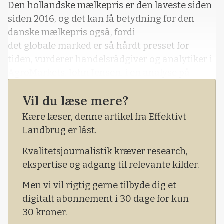
Den hollandske mælkepris er den laveste siden
siden 2016, og det kan få betydning for den
danske mælkepris også, fordi
det globale marked er så hårdt presset for
tiden, vurderer handelsrådgiver og analytiker i
AgroMarkets, John Jensen, i en analyse på
www.agromarkets.dk.
Vil du læse mere?
Kære læser, denne artikel fra Effektivt
Landbrug er låst.
Kvalitetsjournalistik kræver research,
ekspertise og adgang til relevante kilder.
Men vi vil rigtig gerne tilbyde dig et
digitalt abonnement i 30 dage for kun
30 kroner.