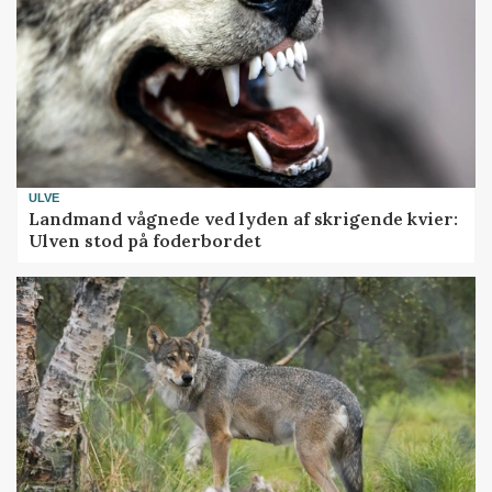
ULVE
Landmand vågnede ved lyden af skrigende kvier:
Ulven stod på foderbordet