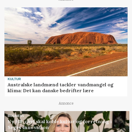
KULTUR
Australske landmænd tackler vandmangel og
klima: Det kan danske bedrifter lære
Annonce
BUSINESS
Ny HR-chef skal koble kultur og forretning i
Seges Innovation