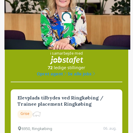
Annonce
Loading...
Jobs
i samarbejde med
72
ledige stillinger
Opret agent
Se alle jobs
Elevplads tilbydes ved Ringkøbing /
Trainee placement Ringkøbing
Grise
6950, Ringkøbing
06. aug.