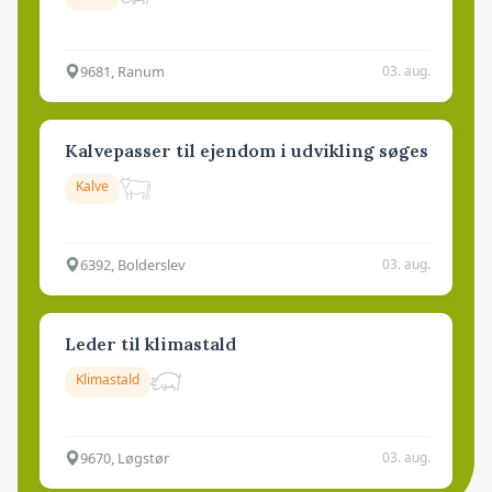
9681, Ranum
03. aug.
Kalvepasser til ejendom i udvikling søges
Kalve
6392, Bolderslev
03. aug.
Leder til klimastald
Klimastald
9670, Løgstør
03. aug.