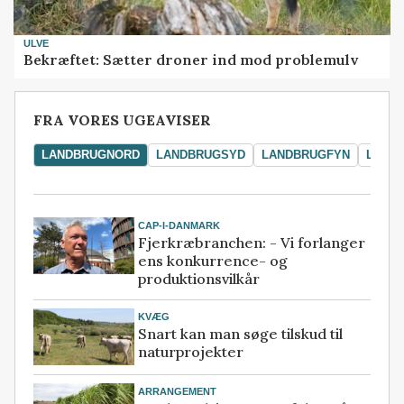
ULVE
Bekræftet: Sætter droner ind mod problemulv
FRA VORES UGEAVISER
LANDBRUGNORD
LANDBRUGSYD
LANDBRUGFYN
LAND
CAP-I-DANMARK
Fjerkræbranchen: - Vi forlanger
ens konkurrence- og
produktionsvilkår
KVÆG
Snart kan man søge tilskud til
naturprojekter
ARRANGEMENT