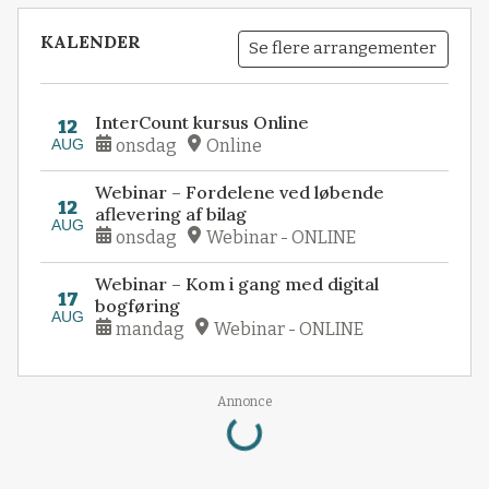
KALENDER
Se flere arrangementer
InterCount kursus Online
12
AUG
onsdag
Online
Webinar – Fordelene ved løbende
12
aflevering af bilag
AUG
onsdag
Webinar - ONLINE
Webinar – Kom i gang med digital
17
bogføring
AUG
mandag
Webinar - ONLINE
Loading...
Annonce