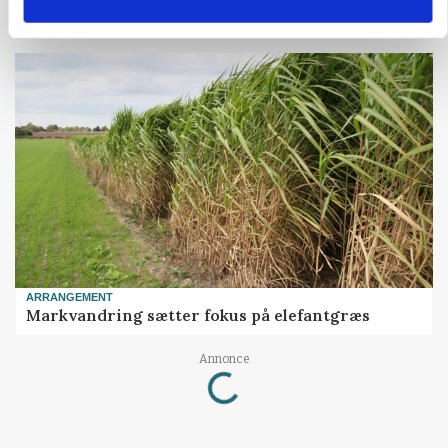
MASKINER
Forserie til selvkørende skårlægger afprøves i år
ARRANGEMENT
Markvandring sætter fokus på elefantgræs
Loading...
Annonce