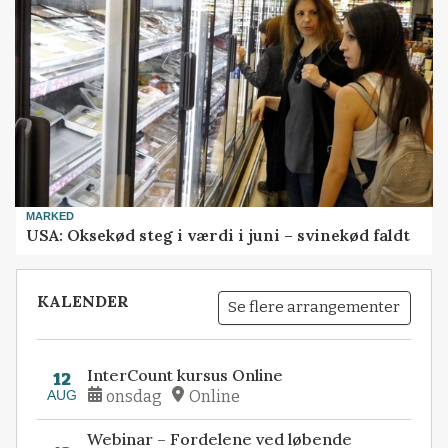
MARKED
USA: Oksekød steg i værdi i juni – svinekød faldt
KALENDER
Se flere arrangementer
InterCount kursus Online
12
AUG
onsdag
Online
Webinar – Fordelene ved løbende