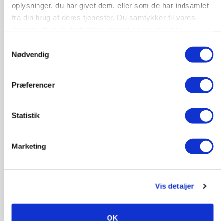
oplysninger, du har givet dem, eller som de har indsamlet
fra din brug af deres tjenester. Du samtykker til vores
cookies, hvis du fortsætter med at anvende vores
hjemmeside.
Samtykkevalg
Nødvendig
PLANTER
18 montører står klar i høsten: Sådan holder PN
Maskiner landmænd i gang
Præferencer
Statistik
Marketing
Vis detaljer
OK