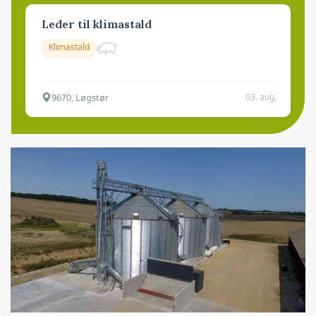
Leder til klimastald
Klimastald
9670, Løgstør
03. aug.