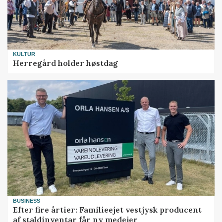
KULTUR
Herregård holder høstdag
BUSINESS
Efter fire årtier: Familieejet vestjysk producent
af staldinventar får ny medejer