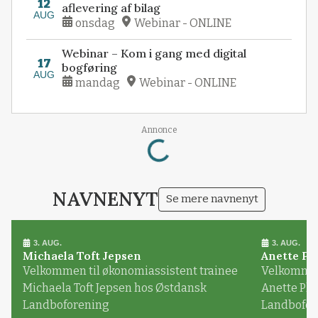
12
aflevering af bilag
AUG
onsdag
Webinar - ONLINE
Webinar – Kom i gang med digital
17
bogføring
AUG
mandag
Webinar - ONLINE
Loading...
Annonce
NAVNENYT
Se mere navnenyt
3. AUG.
3. AUG.
Michaela Toft Jepsen
Anette Pl
Velkommen til økonomiassistent trainee
Velkommen 
Michaela Toft Jepsen hos Østdansk
Anette Pl
Landboforening
Landbofor