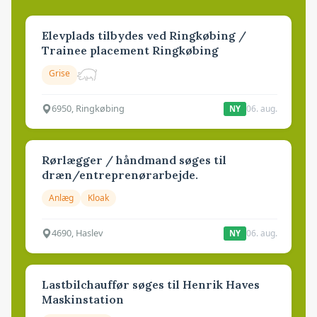
Elevplads tilbydes ved Ringkøbing /
Trainee placement Ringkøbing
Grise
6950, Ringkøbing
06. aug.
NY
Rørlægger / håndmand søges til
dræn/entreprenørarbejde.
Anlæg
Kloak
4690, Haslev
06. aug.
NY
Lastbilchauffør søges til Henrik Haves
Maskinstation