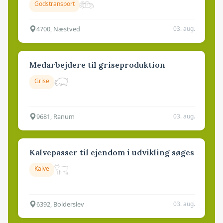
Godstransport
4700, Næstved
03. aug.
Medarbejdere til griseproduktion
Grise
9681, Ranum
03. aug.
Kalvepasser til ejendom i udvikling søges
Kalve
6392, Bolderslev
03. aug.