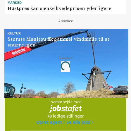
MARKED
Høstpres kan sænke hvedeprisen yderligere
Annonce
KULTUR
Største Manitou fik gammel vindmølle til at
snurre igen
Annonce
Loading...
Jobs
i samarbejde med
78
ledige stillinger
Opret agent
Se alle jobs