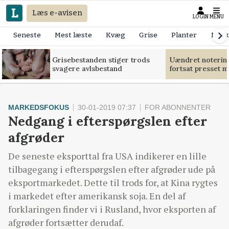
Læs e-avisen
LOGIN
MENU
Seneste
Mest læste
Kvæg
Grise
Planter
Mask
Grisebestanden stiger trods
Uændret notering
svagere avlsbestand
fortsat presset 
MARKEDSFOKUS
30-01-2019 07:37
FOR ABONNENTER
Nedgang i efterspørgslen efter
afgrøder
De seneste eksporttal fra USA indikerer en lille
tilbagegang i efterspørgslen efter afgrøder ude på
eksportmarkedet. Dette til trods for, at Kina rygtes
i markedet efter amerikansk soja. En del af
forklaringen finder vi i Rusland, hvor eksporten af
afgrøder fortsætter derudaf.