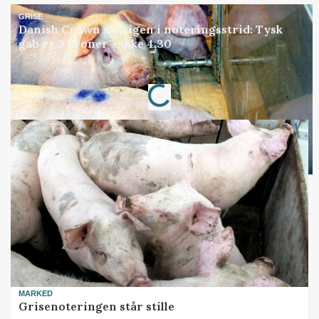
GRISE
Danish Crown slår igen i noteringsstrid: Tysk
gab er 3 kroner – ikke 4,30
Loading...
Annonce
MARKED
Grisenoteringen står stille