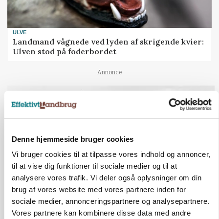
ULVE
Landmand vågnede ved lyden af skrigende kvier:
Ulven stod på foderbordet
Annonce
LEDER
Det er en uskik at udlægge et røgslør om
økoproduktion
Loading...
Annonce
Denne hjemmeside bruger cookies
Vi bruger cookies til at tilpasse vores indhold og annoncer,
til at vise dig funktioner til sociale medier og til at
analysere vores trafik. Vi deler også oplysninger om din
HØST-TOUR
brug af vores website med vores partnere inden for
sociale medier, annonceringspartnere og analysepartnere.
Vores partnere kan kombinere disse data med andre