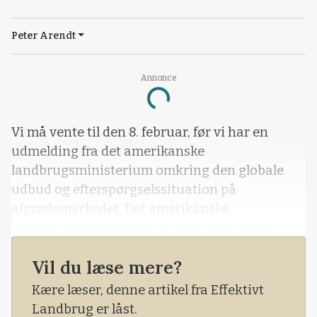
Peter Arendt
Annonce
Loading...
Vi må vente til den 8. februar, før vi har en
udmelding fra det amerikanske
landbrugsministerium omkring den globale
udbud og efterspørgselssituation på
afgrødemarkedet. Det amerikanske
landbrugsministerium fik ikke sendt deres
månedsrapport ud i januar, eftersom Trump og
Vil du læse mere?
resten af senatet ikke kunne nå til enighed om
finansloven for 2019. Derfor blev blandt andet
Kære læser, denne artikel fra Effektivt
de ansatte i landbrugsministeriet sent hjem fra
Landbrug er låst.