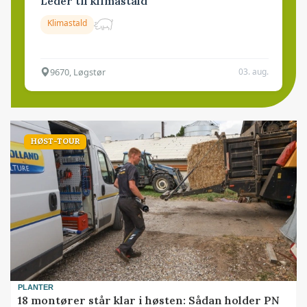
Leder til klimastald
Klimastald
9670, Løgstør
03. aug.
HØST-TOUR
PLANTER
18 montører står klar i høsten: Sådan holder PN