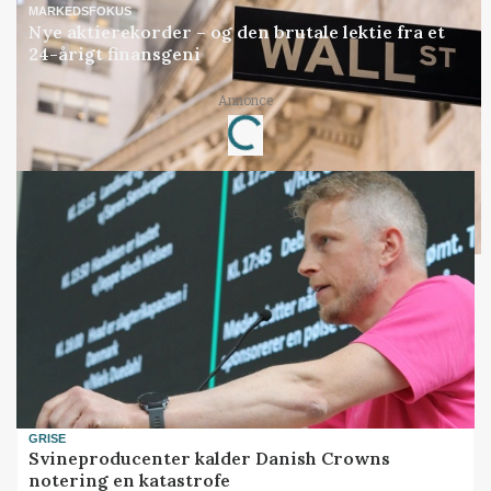
MARKEDSFOKUS
Nye aktierekorder – og den brutale lektie fra et
24-årigt finansgeni
Annonce
Loading...
GRISE
Svineproducenter kalder Danish Crowns
notering en katastrofe