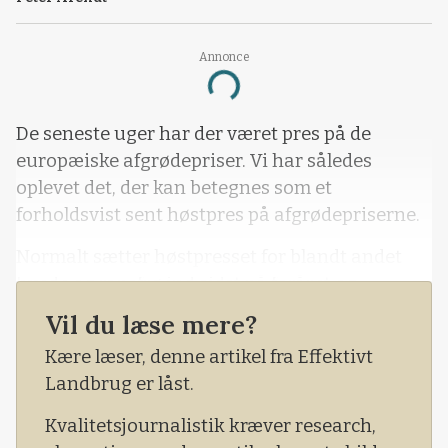
Annonce
Loading...
De seneste uger har der været pres på de
europæiske afgrødepriser. Vi har således
oplevet det, der kan betegnes som et
forholdsvist sent høstpres på afgrødepriserne.
Normalt sætter høstpresset for blandt andet
hvede og rapsfrø ind sidst på foråret og
fortsætter hen mod slutningen af august. Det
Vil du læse mere?
forudsætter dog, at høsten og udbytterne bliver
Kære læser, denne artikel fra Effektivt
gode.
Landbrug er låst.
Kvalitetsjournalistik kræver research,