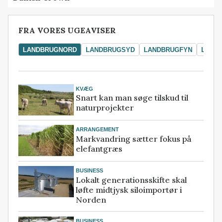
FRA VORES UGEAVISER
LANDBRUGNORD
LANDBRUGSYD
LANDBRUGFYN
LAND
KVÆG
Snart kan man søge tilskud til
naturprojekter
ARRANGEMENT
Markvandring sætter fokus på
elefantgræs
BUSINESS
Lokalt generationsskifte skal
løfte midtjysk siloimportør i
Norden
BUSINESS