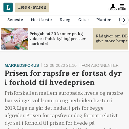
Læs e-avisen
LOGIN
MENU
Seneste
Mest læste
Kvæg
Grise
Planter
Mask
Prisgab på 20 kroner pr. kg
Rådgiver om DB-
vokser: Polsk kylling presser
give store bespa
markedet
MARKEDSFOKUS
12-08-2020 21:10
FOR ABONNENTER
Prisen for rapsfrø er fortsat dyr
i forhold til hvedeprisen
Prisforskellen mellem europæisk hvede og rapsfrø
har svinget voldsomt op og ned siden høsten i
2019. Lige nu går det nedad i pris for begge
afgrøder. Prisen for rapsfrø er dog fortsat relativt
dyr set i forhold til prisen for hvede på