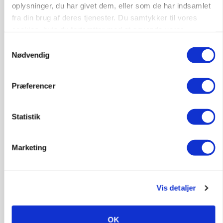
oplysninger, du har givet dem, eller som de har indsamlet
fra din brug af deres tjenester. Du samtykker til vores
KVÆG
cookies, hvis du fortsætter med at anvende vores
Snart kan man søge tilskud til naturprojekter
hjemmeside.
Samtykkevalg
Nødvendig
Annonce
PLANTER
Præferencer
Før såmaskinen kører: Her er efterårets største
skadedyrsrisici
Statistik
Annonce
Loading...
Marketing
Vis detaljer
OK