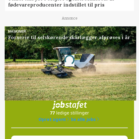
fødevareproducenter indstillet til pris
Annonce
MASKINER
Forserie til selvkørende skårlægger afprøves i år
Annonce
Loading...
Jobs
i samarbejde med
77
ledige stillinger
Opret agent
Se alle jobs