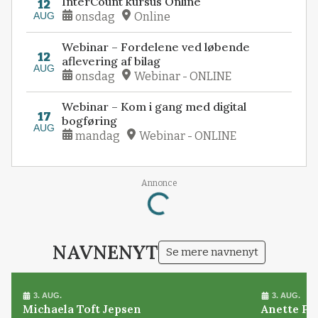
InterCount kursus Online
12
AUG
onsdag
Online
Webinar – Fordelene ved løbende
12
aflevering af bilag
AUG
onsdag
Webinar - ONLINE
Webinar – Kom i gang med digital
17
bogføring
AUG
mandag
Webinar - ONLINE
Annonce
Loading...
NAVNENYT
Se mere navnenyt
3. AUG.
3. AUG.
Michaela Toft Jepsen
Anette Pl