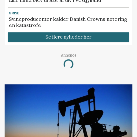
Lille hund blev dræbt af ulv i Vestjylland
GRISE
Svineproducenter kalder Danish Crowns notering
en katastrofe
Se flere nyheder her
Annonce
Loading...