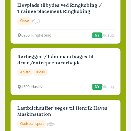
Elevplads tilbydes ved Ringkøbing /
Trainee placement Ringkøbing
Grise
6950, Ringkøbing
06. aug.
NY
Rørlægger / håndmand søges til
dræn/entreprenørarbejde.
Anlæg
Kloak
4690, Haslev
06. aug.
NY
Lastbilchauffør søges til Henrik Haves
Maskinstation
Godstransport