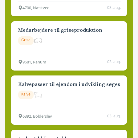
4700, Næstved
03. aug.
Medarbejdere til griseproduktion
Grise
9681, Ranum
03. aug.
Kalvepasser til ejendom i udvikling søges
Kalve
6392, Bolderslev
03. aug.