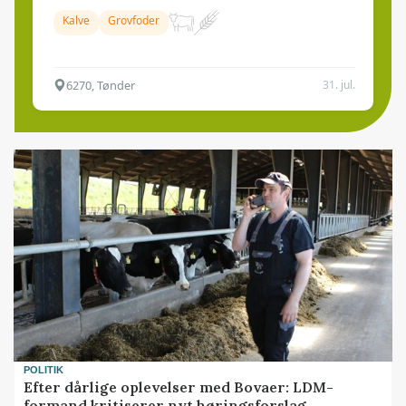
Kalve
Grovfoder
6270, Tønder
31. jul.
POLITIK
Efter dårlige oplevelser med Bovaer: LDM-
formand kritiserer nyt høringsforslag