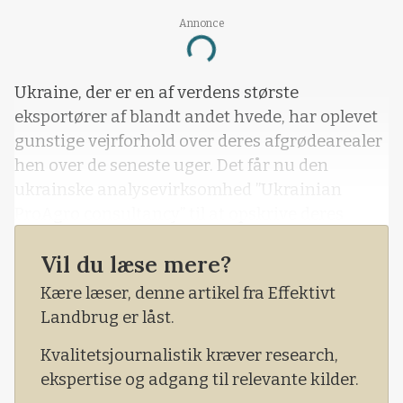
Annonce
Loading...
Ukraine, der er en af verdens største
eksportører af blandt andet hvede, har oplevet
gunstige vejrforhold over deres afgrødearealer
hen over de seneste uger. Det får nu den
ukrainske analysevirksomhed ”Ukrainian
ProAgro consultancy” til at opskrive deres
estimat for landets samlede afgrødeproduktion
Vil du læse mere?
i 2020. Således vurderer de, at den ukrainske
afgrødeproduktion i år vil nå op på 74,43
Kære læser, denne artikel fra Effektivt
millioner tons, mod et tidligere estimat der l
Landbrug er låst.
Kvalitetsjournalistik kræver research,
ekspertise og adgang til relevante kilder.