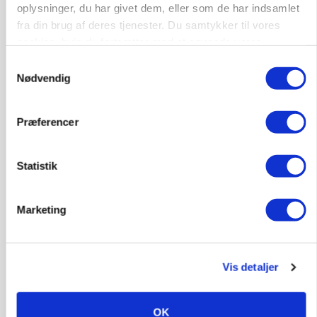
Efter salg af 3.000 søer: Vestfynsk
oplysninger, du har givet dem, eller som de har indsamlet
opformeringsprofil afhænder jord for 85
fra din brug af deres tjenester. Du samtykker til vores
millioner
cookies, hvis du fortsætter med at anvende vores
hjemmeside.
Annonce
Samtykkevalg
Nødvendig
ØKOLOGI
Klimaberegning er ikke nok: Økologisk fjerkræ
skal vurderes bredere
Præferencer
Loading...
Annonce
Statistik
Marketing
Vis detaljer
OK