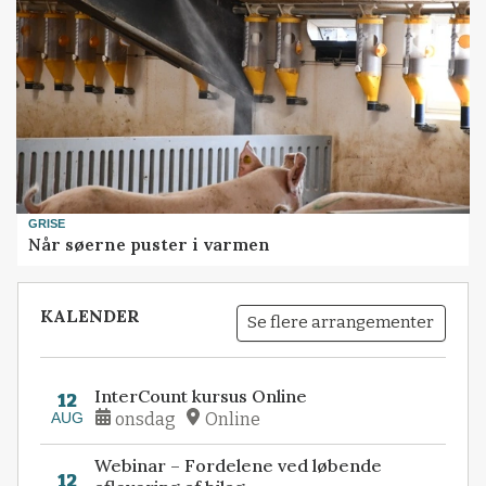
GRISE
Når søerne puster i varmen
KALENDER
Se flere arrangementer
InterCount kursus Online
12
AUG
onsdag
Online
Webinar – Fordelene ved løbende
12