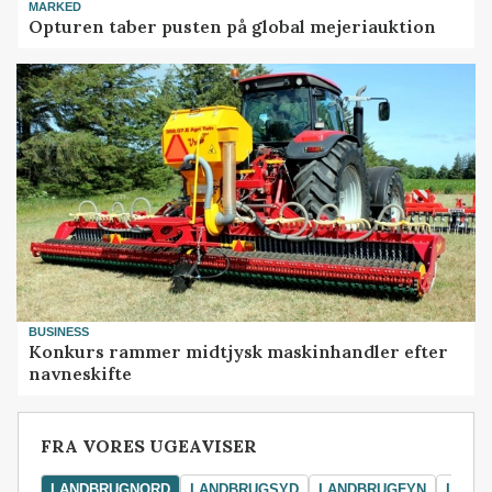
MARKED
Opturen taber pusten på global mejeriauktion
BUSINESS
Konkurs rammer midtjysk maskinhandler efter
navneskifte
FRA VORES UGEAVISER
LANDBRUGNORD
LANDBRUGSYD
LANDBRUGFYN
LAND