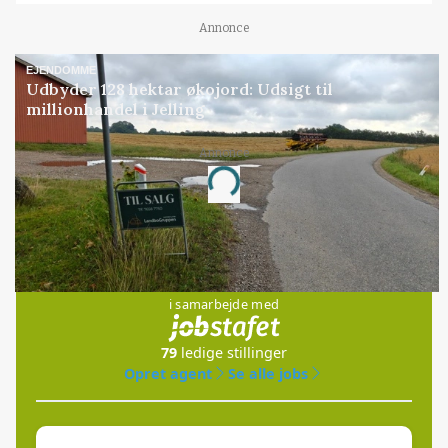
Annonce
EJENDOMME
Udbyder 128 hektar økojord: Udsigt til
millionhandel i Jelling
Annonce
Loading...
Jobs
i samarbejde med
79
ledige stillinger
Opret agent
Se alle jobs