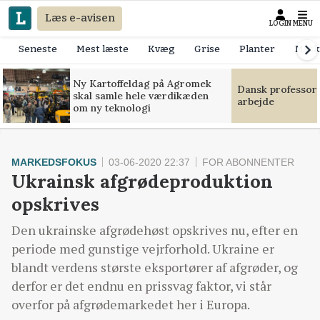
Læs e-avisen
LOGIN
MENU
Seneste
Mest læste
Kvæg
Grise
Planter
Mask
Ny Kartoffeldag på Agromek
Dansk professor
skal samle hele værdikæden
arbejde
om ny teknologi
MARKEDSFOKUS
03-06-2020 22:37
FOR ABONNENTER
Ukrainsk afgrødeproduktion
opskrives
Den ukrainske afgrødehøst opskrives nu, efter en
periode med gunstige vejrforhold. Ukraine er
blandt verdens største eksportører af afgrøder, og
derfor er det endnu en prissvag faktor, vi står
overfor på afgrødemarkedet her i Europa.