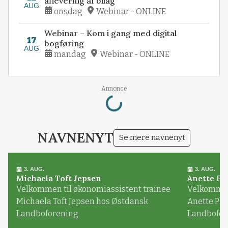
aflevering af bilag
AUG
onsdag
Webinar - ONLINE
Webinar – Kom i gang med digital
17
bogføring
AUG
mandag
Webinar - ONLINE
Loading...
Annonce
NAVNENYT
Se mere navnenyt
3. AUG.
3. AUG.
Michaela Toft Jepsen
Anette Pl
Velkommen til økonomiassistent trainee
Velkommen 
Michaela Toft Jepsen hos Østdansk
Anette Pl
Landboforening
Landbofor