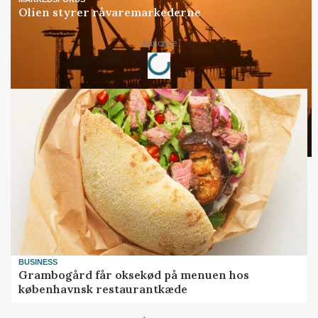
Olien styrer råvaremarkederne
Loading...
Annonce
BUSINESS
Grambogård får oksekød på menuen hos
københavnsk restaurantkæde