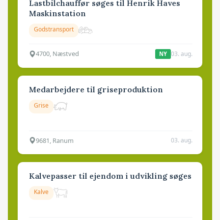
Lastbilchauffør søges til Henrik Haves
Maskinstation
Godstransport
4700, Næstved
03. aug.
NY
Medarbejdere til griseproduktion
Grise
9681, Ranum
03. aug.
Kalvepasser til ejendom i udvikling søges
Kalve