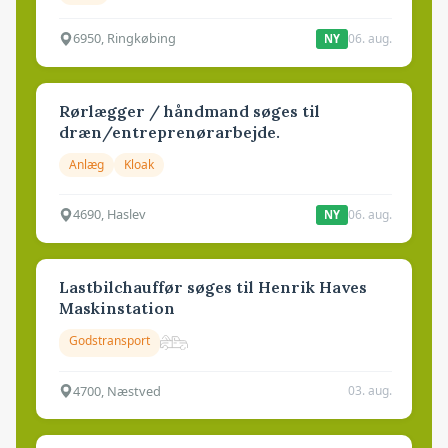
6950, Ringkøbing
06. aug.
NY
Rørlægger / håndmand søges til
dræn/entreprenørarbejde.
Anlæg
Kloak
4690, Haslev
06. aug.
NY
Lastbilchauffør søges til Henrik Haves
Maskinstation
Godstransport
4700, Næstved
03. aug.