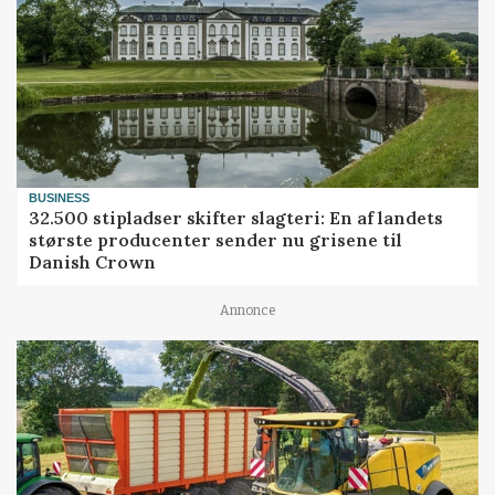
BUSINESS
32.500 stipladser skifter slagteri: En af landets
største producenter sender nu grisene til
Danish Crown
Annonce