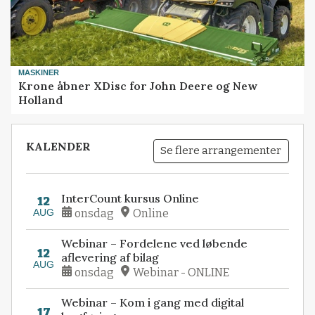
MASKINER
Krone åbner XDisc for John Deere og New
Holland
KALENDER
Se flere arrangementer
InterCount kursus Online
12
AUG
onsdag
Online
Webinar – Fordelene ved løbende
12
aflevering af bilag
AUG
onsdag
Webinar - ONLINE
Webinar – Kom i gang med digital
17