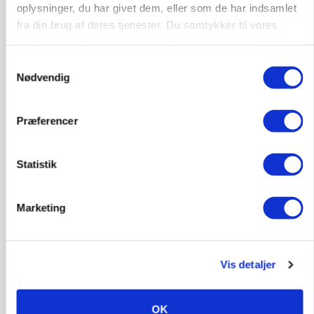
oplysninger, du har givet dem, eller som de har indsamlet
Annonce
fra din brug af deres tjenester. Du samtykker til vores
POLITIK
cookies, hvis du fortsætter med at anvende vores
»Nu stopper I«: Landbrugsdebattør og
hjemmeside.
Samtykkevalg
protestgruppe vil demonstrere mod ny
Nødvendig
gødskningslov
Annonce
Præferencer
Loading...
Statistik
Marketing
Vis detaljer
OK