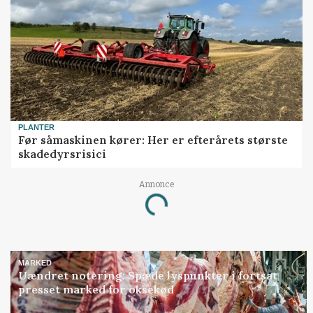
PLANTER
Før såmaskinen kører: Her er efterårets største
skadedyrsrisici
Annonce
Loading...
MARKED
Uændret notering: Spæde lyspunkter i fortsat
presset marked for oksekød