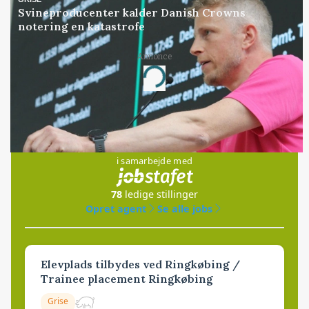
Svineproducenter kalder Danish Crowns
notering en katastrofe
Annonce
Loading...
Jobs
i samarbejde med
78
ledige stillinger
Opret agent
Se alle jobs
Elevplads tilbydes ved Ringkøbing /
Trainee placement Ringkøbing
Grise