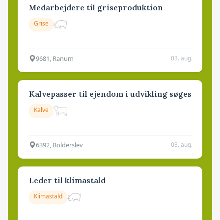
Medarbejdere til griseproduktion
Grise
9681, Ranum
03. aug.
Kalvepasser til ejendom i udvikling søges
Kalve
6392, Bolderslev
03. aug.
Leder til klimastald
Klimastald