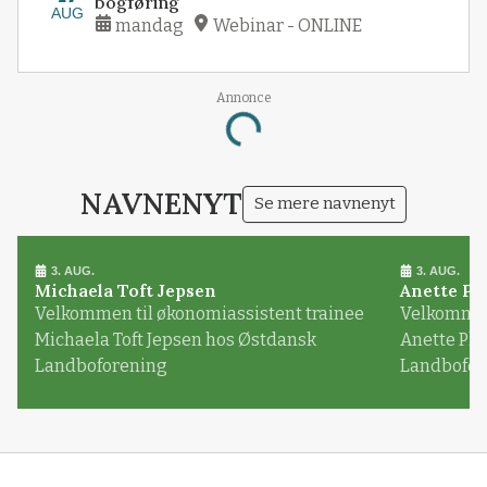
bogføring
AUG
mandag
Webinar - ONLINE
Annonce
Loading...
NAVNENYT
Se mere navnenyt
3. AUG.
3. AUG.
Michaela Toft Jepsen
Anette Pl
Velkommen til økonomiassistent trainee
Velkommen 
Michaela Toft Jepsen hos Østdansk
Anette Pl
Landboforening
Landbofor