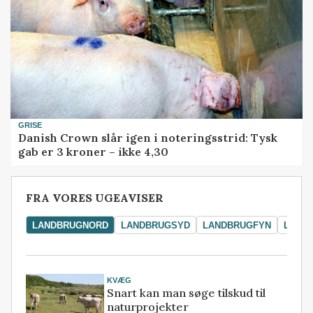
GRISE
Danish Crown slår igen i noteringsstrid: Tysk
gab er 3 kroner – ikke 4,30
FRA VORES UGEAVISER
LANDBRUGNORD
LANDBRUGSYD
LANDBRUGFYN
LAND
KVÆG
Snart kan man søge tilskud til
naturprojekter