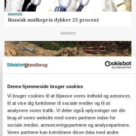
MARKED
Russisk mælkepris dykker 23 procent
Annonce
Denne hjemmeside bruger cookies
Vi bruger cookies til at tilpasse vores indhold og annoncer,
til at vise dig funktioner til sociale medier og til at
analysere vores trafik. Vi deler også oplysninger om din
BUSINESS
brug af vores website med vores partnere inden for
Fra mark til mur: Byggeriet kan åbne nyt
sociale medier, annonceringspartnere og analysepartnere.
marked for biokul
Vores partnere kan kombinere disse data med andre