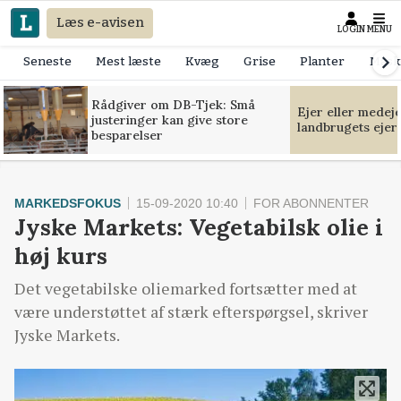
Læs e-avisen
LOGIN
MENU
Seneste
Mest læste
Kvæg
Grise
Planter
Mask
Rådgiver om DB-Tjek: Små
Ejer eller medej
justeringer kan give store
landbrugets ejer
besparelser
MARKEDSFOKUS
15-09-2020 10:40
FOR ABONNENTER
Jyske Markets: Vegetabilsk olie i
høj kurs
Det vegetabilske oliemarked fortsætter med at
være understøttet af stærk efterspørgsel, skriver
Jyske Markets.