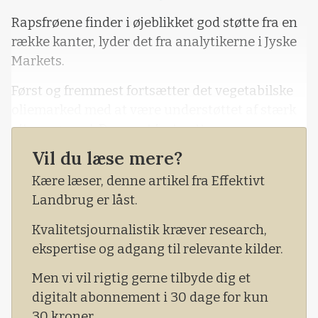
Loading...
Rapsfrøene finder i øjeblikket god støtte fra en
række kanter, lyder det fra analytikerne i Jyske
Markets.
Først og fremmest fortsætter det vegetabilske
oliemarked med at være understøttet af stærk
efterspørgsel. Dernæst fortsætter
bekymringerne omkring næste sæsons
Vil du læse mere?
produktion af rapsfrø i det franske, hvor
Kære læser, denne artikel fra Effektivt
nedbørsunderskud medfører store variationer i
Landbrug er låst.
spiringen.
Kvalitetsjournalistik kræver research,
ekspertise og adgang til relevante kilder.
Men vi vil rigtig gerne tilbyde dig et
digitalt abonnement i 30 dage for kun
30 kroner.