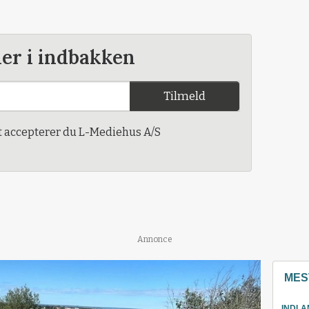
der i indbakken
Tilmeld
t accepterer du L-Mediehus A/S
Annonce
MES
INDLA