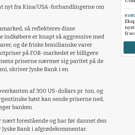
Udsi
at nyt fra Kina/USA-forhandlingerne om
KVÆ
Eksp
nyst
jamarked, så reflekteres disse
frav
ke indkøbere er knapt så aggressive med
rer, og de friske brasilianske varer
potpriser på FOB-markedet er billigere
 mens priserne nærmer sig paritet på de
uni, skriver Jyske Bank i en
overkanten af 300 US-dollars pr. ton, og
rgentinske høst kan sende priserne ned,
peger banken.
r nært forestående og har før dannet den
 Jyske Bank i afgrødekommentar.