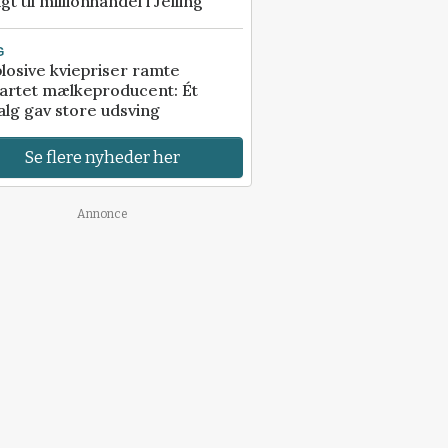
gt til millionhandel i Jelling
G
losive kviepriser ramte
artet mælkeproducent: Ét
alg gav store udsving
Se flere nyheder her
Annonce