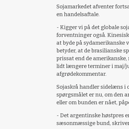
Sojamarkedet afventer forts
en handelsaftale.
- Kigger vi på det globale so
forventninger også. Kinesis
at byde på sydamerikanske va
betyder, at de brasilianske s
prissat end de amerikanske,
lidt længere terminer i maj/j
afgrødekommentar.
Sojaskrå handler sidelæns i 
spørgsmålet er nu, om den a
eller om bunden er nået, på
- Det argentinske høstpres e
sæsonmæssige bund, skriver