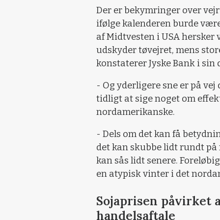
Der er bekymringer over vejr
ifølge kalenderen burde være
af Midtvesten i USA hersker 
udskyder tøvejret, mens st
konstaterer Jyske Bank i si
- Og yderligere sne er på ve
tidligt at sige noget om effe
nordamerikanske.
- Dels om det kan få betydn
det kan skubbe lidt rundt på
kan sås lidt senere. Foreløbi
en atypisk vinter i det nord
Sojaprisen påvirket 
handelsaftale