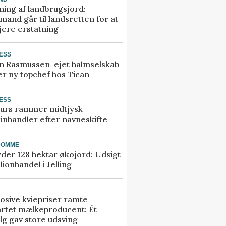
ning af landbrugsjord:
and går til landsretten for at
jere erstatning
ESS
n Rasmussen-ejet halmselskab
r ny topchef hos Tican
ESS
urs rammer midtjysk
inhandler efter navneskifte
DOMME
der 128 hektar økojord: Udsigt
illionhandel i Jelling
osive kviepriser ramte
artet mælkeproducent: Ét
lg gav store udsving