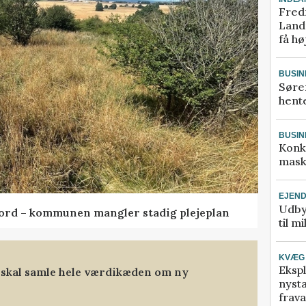
Fred
Landm
få hø
BUSIN
Søre
hente
BUSIN
Konk
mask
EJEN
Udby
ord – kommunen mangler stadig plejeplan
til m
KVÆG
Ekspl
 skal samle hele værdikæden om ny
nyst
frava