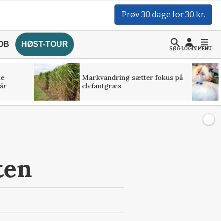
Prøv 30 dage for 30 kr.
OB
HØST-TOUR
SØG
LOGIN
MENU
de
Markvandring sætter fokus på
år
elefantgræs
ten