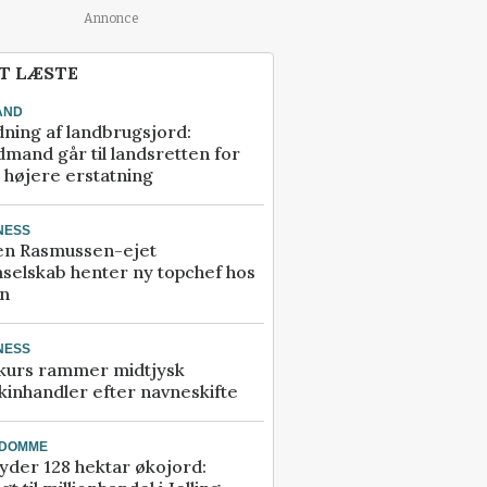
Annonce
T LÆSTE
AND
ning af landbrugsjord:
mand går til landsretten for
å højere erstatning
NESS
en Rasmussen-ejet
selskab henter ny topchef hos
an
NESS
kurs rammer midtjysk
inhandler efter navneskifte
NDOMME
der 128 hektar økojord: