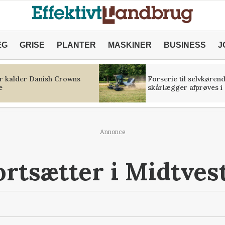
ÆG
GRISE
PLANTER
MASKINER
BUSINESS
J
r kalder Danish Crowns
Forserie til selvkøren
e
skårlægger afprøves i 
Annonce
ortsætter i Midtves