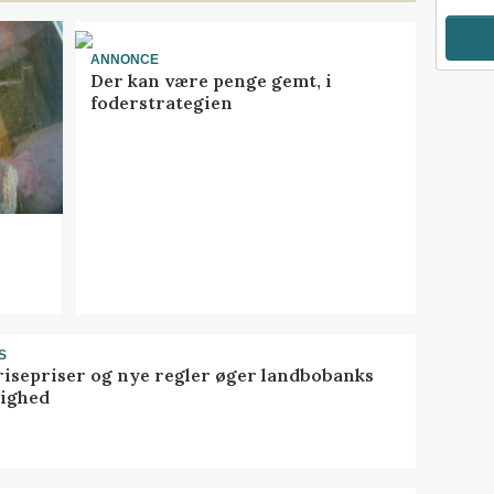
ANNONCE
Der kan være penge gemt, i
foderstrategien
S
risepriser og nye regler øger landbobanks
tighed