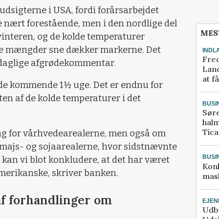
udsigterne i USA, fordi forårsarbejdet
 nært forestående, men i den nordlige del
MES
vinteren, og de kolde temperaturer
ore mængder sne dækker markerne. Det
INDL
Fred
n daglige afgrødekommentar.
Land
at f
j de kommende 1½ uge. Det er endnu for
kten af de kolde temperaturer i det
BUSI
Sør
halm
Tic
ing for vårhvedearealerne, men også om
 majs- og sojaarealerne, hvor sidstnævnte
BUSI
g kan vi blot konkludere, at det har været
Kon
amerikanske, skriver banken.
mask
af forhandlinger om
EJE
Udby