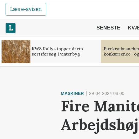
Læs e-avisen
SENESTE
KV
KWS Rallys topper årets
Fjerkræbranchen:
sortsforsøg i vinterbyg
konkurrence- og
MASKINER
29-04-2024 08:00
Fire Manit
Arbejdshøj