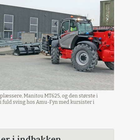
oplæssere, Manitou MT625, og den største i
 fuld sving hos Amu-Fyn med kursister i
der i indbakken