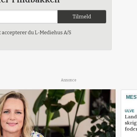
Tilmeld
t accepterer du L-Mediehus A/S
Annonce
MES
ULVE
Land
skrig
fode