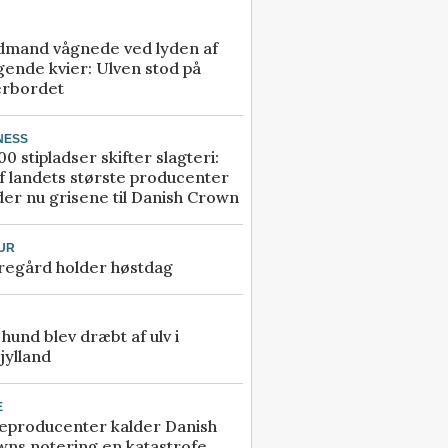
dmand vågnede ved lyden af
gende kvier: Ulven stod på
erbordet
NESS
00 stipladser skifter slagteri:
f landets største producenter
er nu grisene til Danish Crown
UR
regård holder høstdag
e hund blev dræbt af ulv i
jylland
E
eproducenter kalder Danish
ns notering en katastrofe