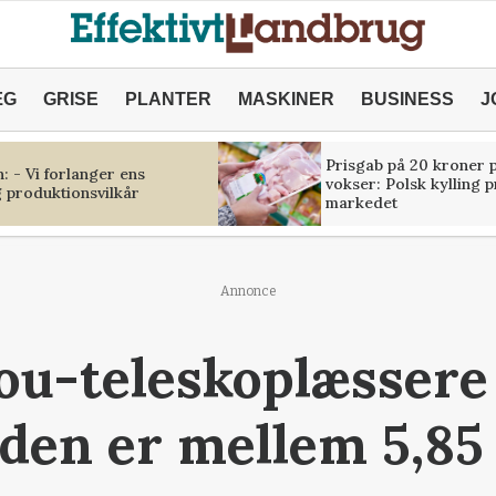
ÆG
GRISE
PLANTER
MASKINER
BUSINESS
J
Prisgab på 20 kroner p
 - Vi forlanger ens
vokser: Polsk kylling 
 produktionsvilkår
markedet
Annonce
ou-teleskoplæssere 
den er mellem 5,85 