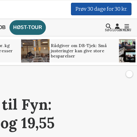
Prøv 30 dage for 30 kr.
OB
HØST-TOUR
SØG
LOGIN
MENU
r. kg
Rådgiver om DB-Tjek: Små
presser
justeringer kan give store
besparelser
til Fyn:
og 19,55