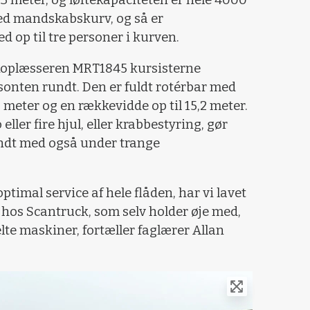
 meter, og løftekapaciteten er hele 4000
ed mandskabskurv, og så er
 op til tre personer i kurven.
skoplæsseren MRT1845 kursisterne
isonten rundt. Den er fuldt rotérbar med
 meter og en rækkevidde op til 15,2 meter.
eller fire hjul, eller krabbestyring, gør
dt med også under trange
optimal service af hele flåden, har vi lavet
e hos Scantruck, som selv holder øje med,
elte maskiner, fortæller faglærer Allan