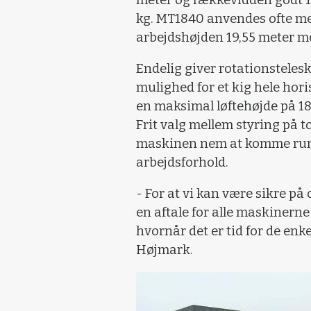
meter og rækkevidden godt 13
kg. MT1840 anvendes ofte m
arbejdshøjden 19,55 meter med
Endelig giver rotationstele
mulighed for et kig hele hor
en maksimal løftehøjde på 18
Frit valg mellem styring på to 
maskinen nem at komme run
arbejdsforhold.
- For at vi kan være sikre på 
en aftale for alle maskinern
hvornår det er tid for de enk
Højmark.