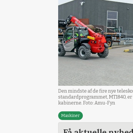
Den mindste af de fire nye telesk
standardprogrammet, MT1840, er i
kabinerne. Foto: Amu-Fyn
Maskiner
Få aktuelle nyhe