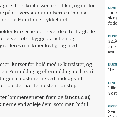
age et teleskoplæsser-certifikat, og derfor
ULVE
Lan
rne på erhvervsuddannelserne i Odense,
skri
iner fra Manitou er rykket ind.
fod
older kurserne, der giver de eftertragtede
BUSI
der giver folk i byggebranchen og i
32.5
øre deres maskiner lovligt og med
En a
send
ser-kurser for hold med 12 kursister, og
KULT
Her
ngen. Formiddag og eftermiddag med teori
dingen i maskinerne ved middagstid. I
ULVE
ne hold det næste næsten nonstop.
Lill
Vest
tør lommeregneren frem og fandt ud af,
kinerne end at leje dem, som man hidtil
GRIS
Svin
Crow