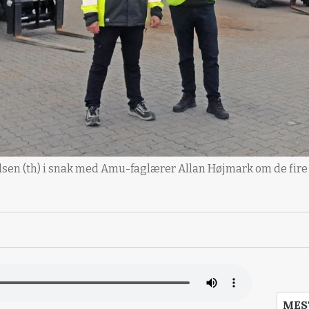
dsen (th) i snak med Amu-faglærer Allan Højmark om de fir
MES