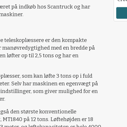
æret på indkøb hos Scantruck og har
 maskiner.
e teleskoplæssere er den kompakte
r manøvredygtighed med en bredde på
en løfter op til 2,5 tons og har en
plæsser, som kan løfte 3 tons op i fuld
9 meter. Selv har maskinen en egenvægt på
eindstillinger, som giver mulighed for en
er.
så den største konventionelle
 MT1840 på 12 tons. Løftehøjden er 18