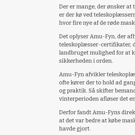
Der er mange, der ønsker at t
er der kø ved teleskoplæsse
hvor fire nye af de røde mask
Det oplyser Amu-Fyn, der afh
teleskoplæsser-certifikater, 
landbruget mulighed for at k
sikkerheden i orden.
Amu-Fyn afvikler teleskoplæs
ofte kører der to hold ad ga
og praktik. Så skifter beman
vinterperioden afløser det e
Derfor fandt Amu-Fyns direk
at det var bedre at købe mas
havde gjort.