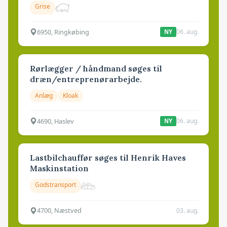
Grise
6950, Ringkøbing
06. aug.
NY
Rørlægger / håndmand søges til
dræn/entreprenørarbejde.
Anlæg
Kloak
4690, Haslev
06. aug.
NY
Lastbilchauffør søges til Henrik Haves
Maskinstation
Godstransport
4700, Næstved
03. aug.