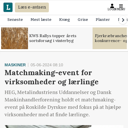
Læs e-avisen
LOGIN
MENU
Seneste
Mest læste
Kvæg
Grise
Planter
Mask
KWS Rallys topper årets
Fjerkræbranchen:
sortsforsøg i vinterbyg
konkurrence- og
MASKINER
05-06-2024 08:10
Matchmaking-event for
virksomheder og lærlinge
HEG, Metalindustriens Uddannelser og Dansk
Maskinhandlerforening holdt et matchmaking-
event på Roskilde Dyrskue med fokus på at hjælpe
virksomheder med at finde lærlinge.