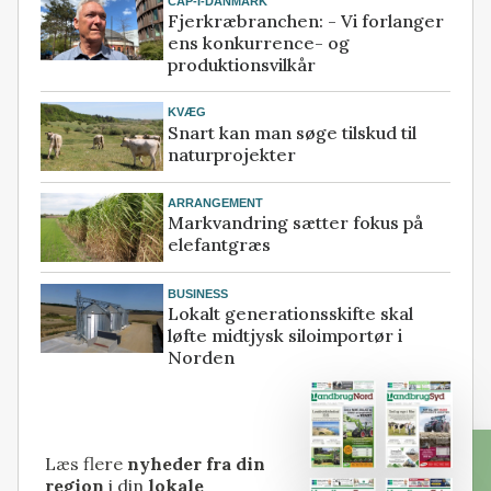
CAP-I-DANMARK
Fjerkræbranchen: - Vi forlanger
ens konkurrence- og
produktionsvilkår
KVÆG
Snart kan man søge tilskud til
naturprojekter
ARRANGEMENT
Markvandring sætter fokus på
elefantgræs
BUSINESS
Lokalt generationsskifte skal
løfte midtjysk siloimportør i
Norden
Læs flere
nyheder fra din
region
i din
lokale