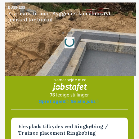
BUSINESS
Fra mark til mur: Byggeriet kan åbne nyt
marked for biokul
Loading...
Annonce
Jobs
i samarbejde med
76
ledige stillinger
Opret agent
Se alle jobs
Elevplads tilbydes ved Ringkøbing /
Trainee placement Ringkøbing