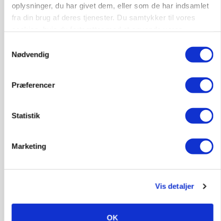
oplysninger, du har givet dem, eller som de har indsamlet
fra din brug af deres tjenester. Du samtykker til vores
cookies, hvis du fortsætter med at anvende vores
MARKED
hjemmeside.
Russisk mælkepris dykker 23 procent
Samtykkevalg
Nødvendig
Annonce
Præferencer
Statistik
Marketing
Vis detaljer
POLITIK
»Nu stopper I«: Landbrugsdebattør og
OK
protestgruppe vil demonstrere mod ny