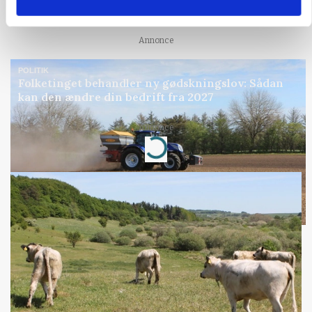
gødskningslov
Annonce
POLITIK
Folketinget behandler ny gødskningslov: Sådan
kan den ændre din bedrift fra 2027
Annonce
Loading...