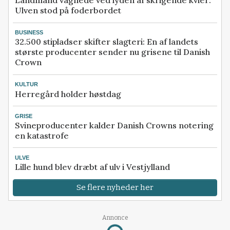
Landmand vågnede ved lyden af skrigende kvier:
Ulven stod på foderbordet
BUSINESS
32.500 stipladser skifter slagteri: En af landets
største producenter sender nu grisene til Danish
Crown
KULTUR
Herregård holder høstdag
GRISE
Svineproducenter kalder Danish Crowns notering
en katastrofe
ULVE
Lille hund blev dræbt af ulv i Vestjylland
Se flere nyheder her
Annonce