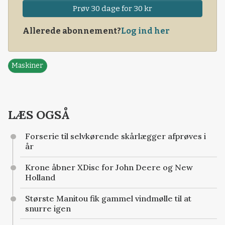
Prøv 30 dage for 30 kr
Allerede abonnement?
Log ind her
Maskiner
LÆS OGSÅ
Forserie til selvkørende skårlægger afprøves i
år
Krone åbner XDisc for John Deere og New
Holland
Største Manitou fik gammel vindmølle til at
snurre igen