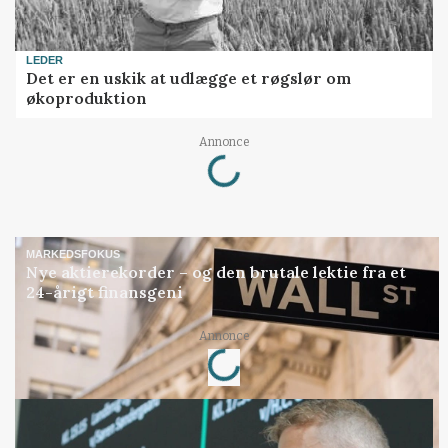
LEDER
Det er en uskik at udlægge et røgslør om
økoproduktion
Loading...
Annonce
MARKEDSFOKUS
Nye aktierekorder – og den brutale lektie fra et
24-årigt finansgeni
Loading...
Annonce