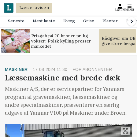
Læs e-avisen
LOGIN
MENU
Seneste
Mest læste
Kvæg
Grise
Planter
Mask
Prisgab på 20 kroner pr. kg
Rådgiver om DB-
vokser: Polsk kylling presser
give store bespa
markedet
MASKINER
17-08-2024 11:30
FOR ABONNENTER
Læssemaskine med brede dæk
Maskiner A/S, der er servicepartner for Yanmars
program af gravemaskiner, læssemaskiner og
andre specialmaskiner, præsenterer en særlig
udgave af Yanmar V100 på Maskiner under Broen.