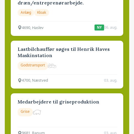
dræn/entreprenørarbejde.
Anlæg
Kloak
4690, Haslev
06. aug.
NY
Lastbilchauffør søges til Henrik Haves
Maskinstation
Godstransport
4700, Næstved
03. aug.
Medarbejdere til griseproduktion
Grise
9681, Ranum
03. aug.