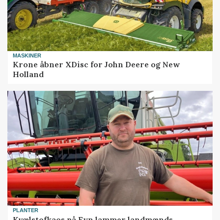
MASKINER
Krone åbner XDisc for John Deere og New
Holland
PLANTER
Kvælstofkaos på Fyn lammer landmænds