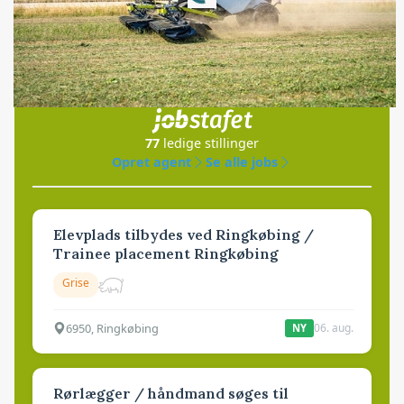
Jobs
i samarbejde med
77
ledige stillinger
Opret agent
Se alle jobs
Elevplads tilbydes ved Ringkøbing /
Trainee placement Ringkøbing
Grise
6950, Ringkøbing
06. aug.
NY
Rørlægger / håndmand søges til