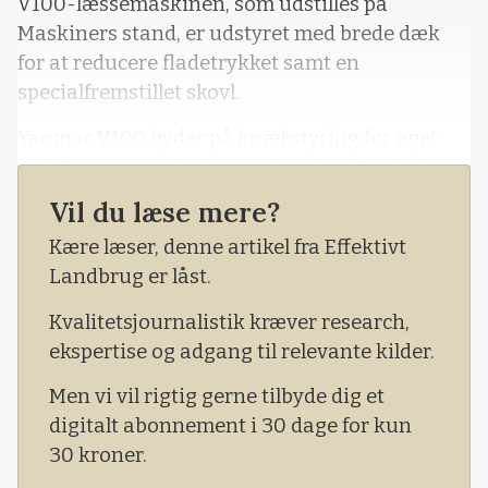
V100-læssemaskinen, som udstilles på
Maskiners stand, er udstyret med brede dæk
for at reducere fladetrykket samt en
specialfremstillet skovl.
Yanmar V100 byder på knækstyring for øget
stabilitet, pendulophængt bagaksel for bedre
førerkomfort, og en 73 hk Stage V Yanmar-
Vil du læse mere?
motor, der reducerer både brændstofforbrug og
Kære læser, denne artikel fra Effektivt
emissioner. Maskinen er desuden brugervenlig
Landbrug er låst.
med ergonomiske joysticks og et komfortabelt
førerhus.
Kvalitetsjournalistik kræver research,
ekspertise og adgang til relevante kilder.
Men vi vil rigtig gerne tilbyde dig et
digitalt abonnement i 30 dage for kun
30 kroner.