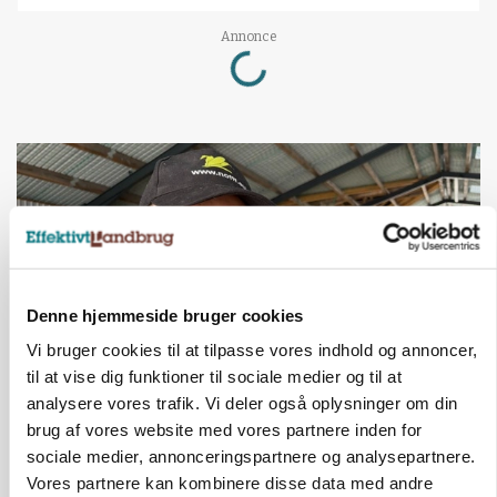
Loading...
Annonce
Denne hjemmeside bruger cookies
Vi bruger cookies til at tilpasse vores indhold og annoncer,
til at vise dig funktioner til sociale medier og til at
analysere vores trafik. Vi deler også oplysninger om din
POLITIK
brug af vores website med vores partnere inden for
»Nu stopper I«: Landbrugsdebattør og
protestgruppe vil demonstrere mod ny
sociale medier, annonceringspartnere og analysepartnere.
gødskningslov
Vores partnere kan kombinere disse data med andre