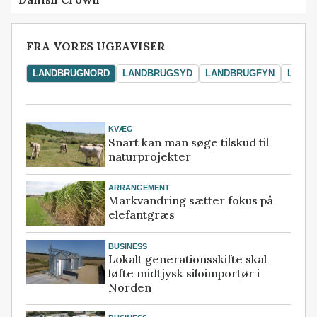
FRA VORES UGEAVISER
LANDBRUGNORD
LANDBRUGSYD
LANDBRUGFYN
LAND
KVÆG
Snart kan man søge tilskud til
naturprojekter
ARRANGEMENT
Markvandring sætter fokus på
elefantgræs
BUSINESS
Lokalt generationsskifte skal
løfte midtjysk siloimportør i
Norden