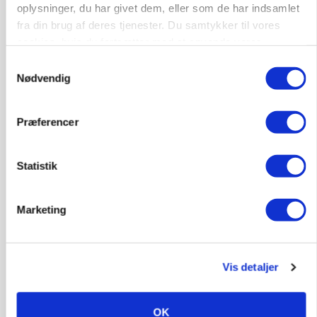
oplysninger, du har givet dem, eller som de har indsamlet
Annonce
fra din brug af deres tjenester. Du samtykker til vores
cookies, hvis du fortsætter med at anvende vores
hjemmeside.
Samtykkevalg
Nødvendig
Præferencer
Statistik
Marketing
KVÆG
Snart kan man søge tilskud til naturprojekter
Annonce
Vis detaljer
PLANTER
Før såmaskinen kører: Her er efterårets største
skadedyrsrisici
OK