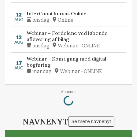
InterCount kursus Online
12
AUG
onsdag
Online
Webinar – Fordelene ved løbende
12
aflevering af bilag
AUG
onsdag
Webinar - ONLINE
Webinar – Kom i gang med digital
17
bogføring
AUG
mandag
Webinar - ONLINE
Loading...
Annonce
NAVNENYT
Se mere navnenyt