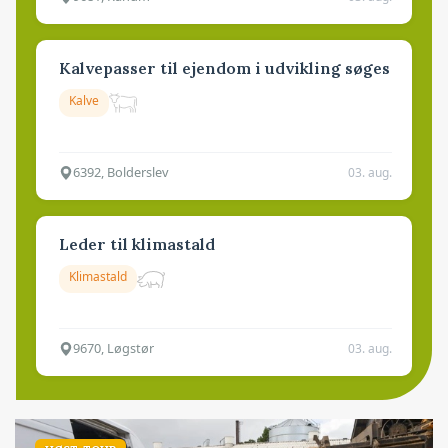
Kalvepasser til ejendom i udvikling søges
Kalve
6392, Bolderslev
03. aug.
Leder til klimastald
Klimastald
9670, Løgstør
03. aug.