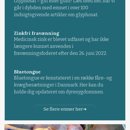
Glyphosat – gift eller guld? Læs med her, når vi
går i dybden med emnet i over 100
indsigtsgivende artikler om glyphosat.
Zinkfri fravænning
Medicinsk zink er blevet udfaset og har ikke
længere kunnet anvendes i
fravænningsfoderet efter den 26. juni 2022.
Bluetongue
Bluetongue er konstateret i en række fåre- og
kvægbesætninger i Danmark. Her kan du
holde dig opdateret om dyresygdommen.
Se flere emner her