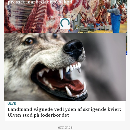
presset marked for oksekød
Annonce
Loading...
ULVE
Landmand vågnede ved lyden af skrigende kvier:
Ulven stod på foderbordet
Annonce