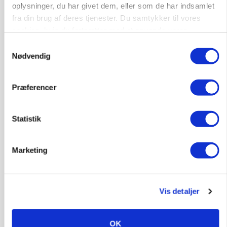
oplysninger, du har givet dem, eller som de har indsamlet
fra din brug af deres tjenester. Du samtykker til vores
cookies, hvis du fortsætter med at anvende vores
hjemmeside.
Samtykkevalg
Nødvendig
MARKED
Russisk mælkepris dykker 23 procent
Præferencer
Annonce
Loading...
Statistik
Marketing
Vis detaljer
OK