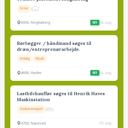
Grise
6950, Ringkøbing
06. aug.
NY
Rørlægger / håndmand søges til
dræn/entreprenørarbejde.
Anlæg
Kloak
4690, Haslev
06. aug.
NY
Lastbilchauffør søges til Henrik Haves
Maskinstation
Godstransport
4700, Næstved
03. aug.