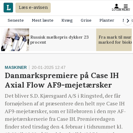
Læs e-avisen
LOGIN
MENU
Seneste
Mest læste
Kvæg
Grise
Planter
Mask
Russisk mælkepris dykker 23
Fra mark til mur
procent
marked for bioku
MASKINER
20-01-2025 12:47
Danmarkspremiere på Case IH
Axial Flow AF9-mejetærsker
Det bliver S.D. Kjærsgaard A/S i Ringsted, der får
fornøjelsen af at præsentere den helt nye Case IH
AF9-mejetærsker, som er lillebroren i den nye AF-
mejetærskerserie fra Case IH. Premieredagen
finder sted tirsdag den 4. februar i tidsrummet kl.