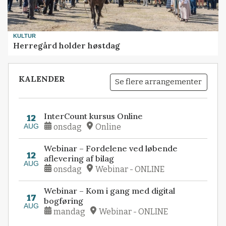
KULTUR
Herregård holder høstdag
KALENDER
Se flere arrangementer
InterCount kursus Online
12
AUG
onsdag
Online
Webinar – Fordelene ved løbende
12
aflevering af bilag
AUG
onsdag
Webinar - ONLINE
Webinar – Kom i gang med digital
17
bogføring
AUG
mandag
Webinar - ONLINE