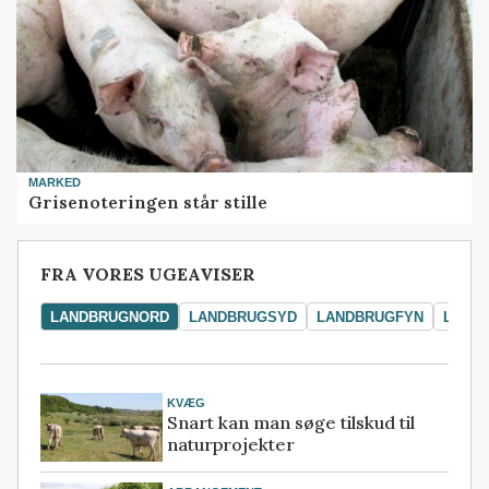
MARKED
Grisenoteringen står stille
FRA VORES UGEAVISER
LANDBRUGNORD
LANDBRUGSYD
LANDBRUGFYN
LAND
KVÆG
Snart kan man søge tilskud til
naturprojekter