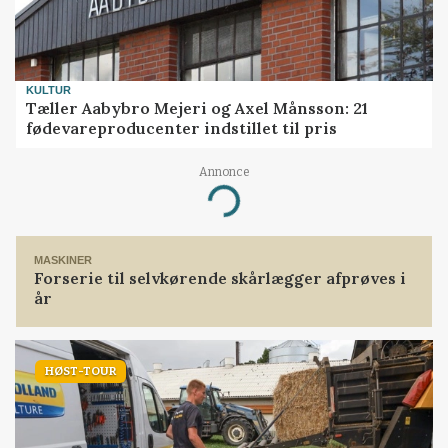
KULTUR
Tæller Aabybro Mejeri og Axel Månsson: 21
fødevareproducenter indstillet til pris
Annonce
Loading...
MASKINER
Forserie til selvkørende skårlægger afprøves i
år
HØST-TOUR