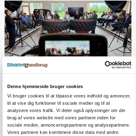
BUSINESS
Ejer eller medejer? Nyt tv-format udfordrer
landbrugets ejerstruktur
Denne hjemmeside bruger cookies
Vi bruger cookies til at tilpasse vores indhold og annoncer,
til at vise dig funktioner til sociale medier og til at
analysere vores trafik. Vi deler også oplysninger om din
brug af vores website med vores partnere inden for
sociale medier, annonceringspartnere og analysepartnere.
Vores partnere kan kombinere disse data med andre