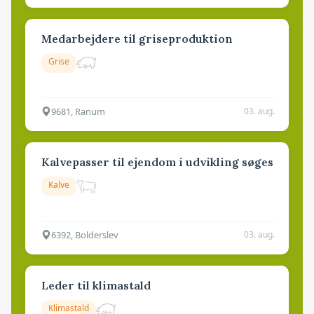
Medarbejdere til griseproduktion
Grise
9681, Ranum
03. aug.
Kalvepasser til ejendom i udvikling søges
Kalve
6392, Bolderslev
03. aug.
Leder til klimastald
Klimastald