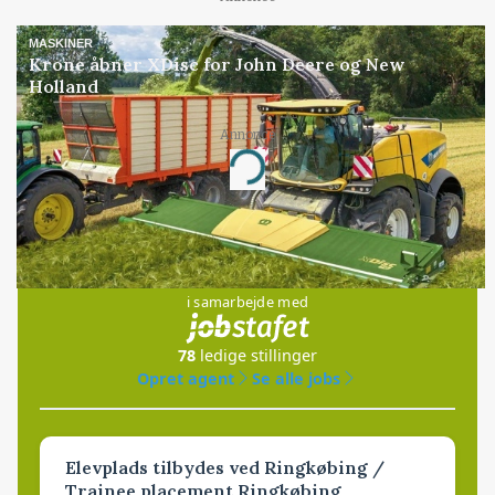
MASKINER
Krone åbner XDisc for John Deere og New
Holland
Annonce
Loading...
Jobs
i samarbejde med
78
ledige stillinger
Opret agent
Se alle jobs
Elevplads tilbydes ved Ringkøbing /
Trainee placement Ringkøbing