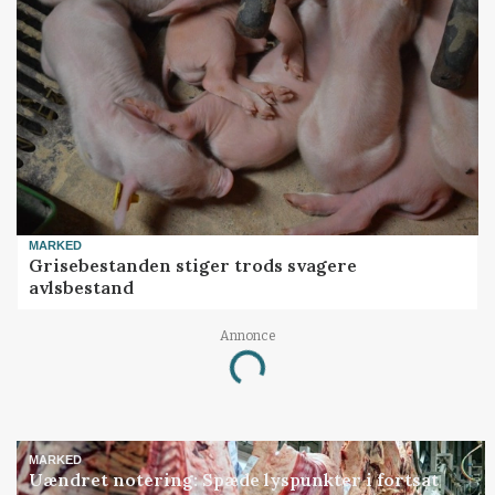
MARKED
Grisebestanden stiger trods svagere
avlsbestand
Annonce
Loading...
MARKED
Uændret notering: Spæde lyspunkter i fortsat