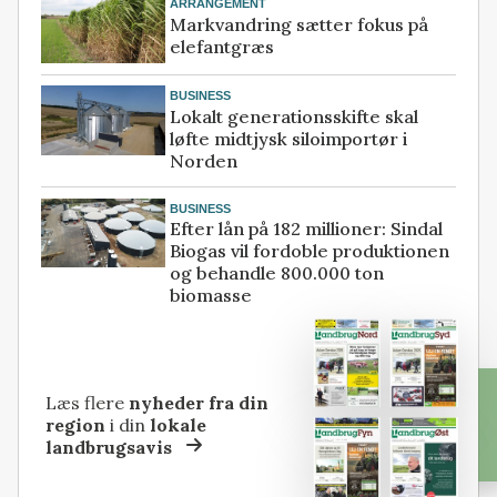
ARRANGEMENT
Markvandring sætter fokus på
elefantgræs
BUSINESS
Lokalt generationsskifte skal
løfte midtjysk siloimportør i
Norden
BUSINESS
Efter lån på 182 millioner: Sindal
Biogas vil fordoble produktionen
og behandle 800.000 ton
biomasse
Læs flere
nyheder fra din
region
i din
lokale
landbrugsavis