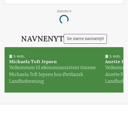
Annonce
Loading...
NAVNENYT
Se mere navnenyt
3. AUG.
3. AUG.
Michaela Toft Jepsen
Anette Pl
Velkommen til økonomiassistent trainee
Velkommen 
Michaela Toft Jepsen hos Østdansk
Anette Pl
Landboforening
Landbofor