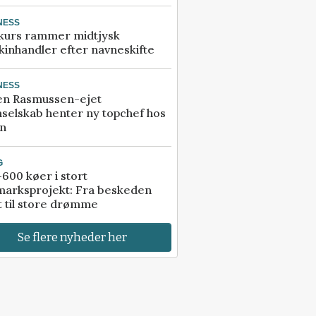
NESS
kurs rammer midtjysk
inhandler efter navneskifte
NESS
en Rasmussen-ejet
selskab henter ny topchef hos
an
G
600 køer i stort
marksprojekt: Fra beskeden
t til store drømme
Se flere nyheder her