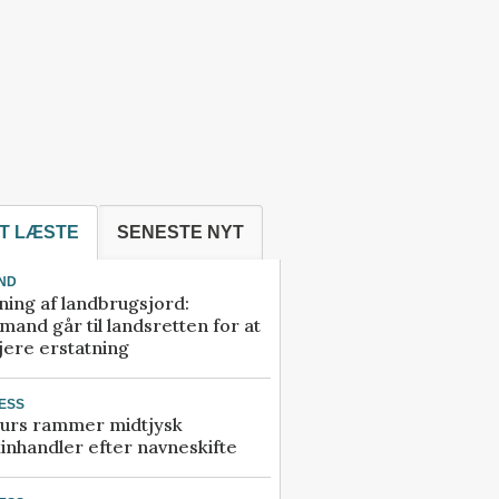
T LÆSTE
SENESTE NYT
ND
ning af landbrugsjord:
and går til landsretten for at
jere erstatning
ESS
urs rammer midtjysk
inhandler efter navneskifte