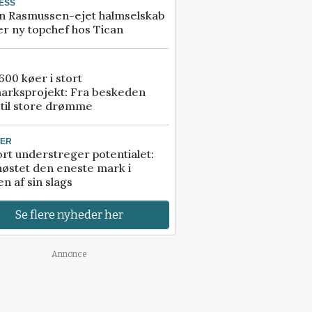
ESS
n Rasmussen-ejet halmselskab
r ny topchef hos Tican
00 køer i stort
arksprojekt: Fra beskeden
 til store drømme
TER
rt understreger potentialet:
høstet den eneste mark i
n af sin slags
Se flere nyheder her
Annonce