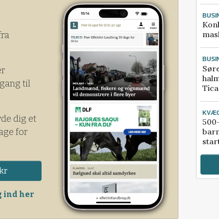
onelle traktorer fra Case IH.
BUSI
Kon
mask
fra
BUSI
Sør
er
halm
gang til
Tic
KVÆ
yde dig et
500-
age for
bar
star
kr
 ind her