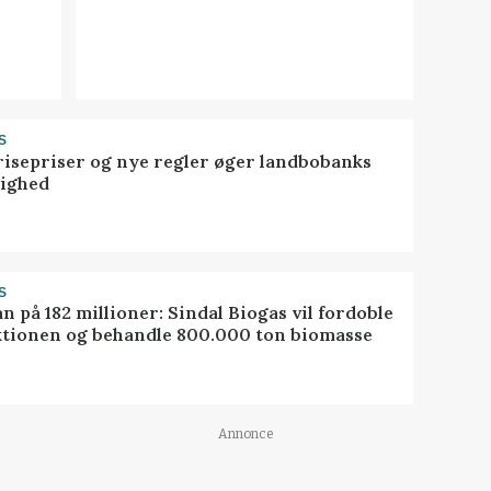
S
risepriser og nye regler øger landbobanks
tighed
S
ån på 182 millioner: Sindal Biogas vil fordoble
tionen og behandle 800.000 ton biomasse
Annonce