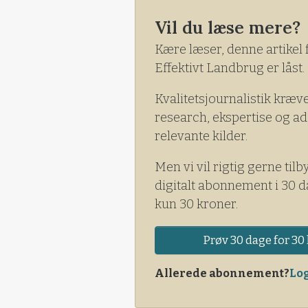
har været de største konventi
Vil du læse mere?
Kære læser, denne artikel 
Effektivt Landbrug er låst.
Kvalitetsjournalistik kræv
research, ekspertise og ad
relevante kilder.
Men vi vil rigtig gerne tilb
digitalt abonnement i 30 d
kun 30 kroner.
Prøv 30 dage for 30 
Allerede abonnement?
Log