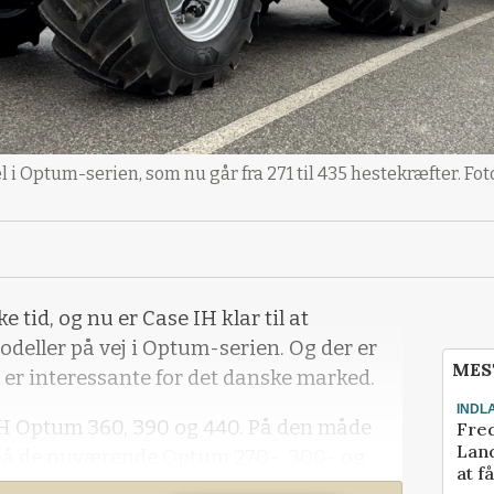
i Optum-serien, som nu går fra 271 til 435 hestekræfter. Fot
e tid, og nu er Case IH klar til at
modeller på vej i Optum-serien. Og der er
MES
r er interessante for det danske marked.
INDL
 IH Optum 360, 390 og 440. På den måde
Fred
Land
npå de nuværende Optum 270-, 300- og
at f
 parallelt med Magnum-serien, som hidtil