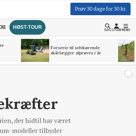
Prøv 30 dage for 30 kr.
OB
HØST-TOUR
SØG
LOGIN
MENU
er
Forserie til selvkørende
skårlægger afprøves i år
ekræfter
ien, der hidtil har været
tum-modeller tilbyder