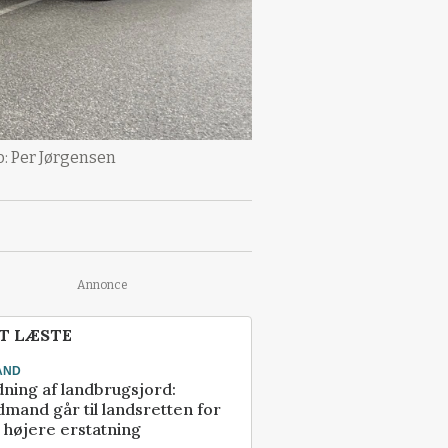
o: Per Jørgensen
Annonce
T LÆSTE
AND
ning af landbrugsjord:
mand går til landsretten for
å højere erstatning