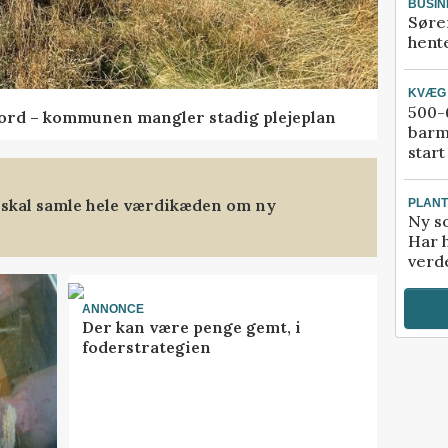
BUSIN
Søre
hente
KVÆG
500-6
ord – kommunen mangler stadig plejeplan
barm
start
 skal samle hele værdikæden om ny
PLAN
Ny so
Har 
verde
ANNONCE
Der kan være penge gemt, i
foderstrategien