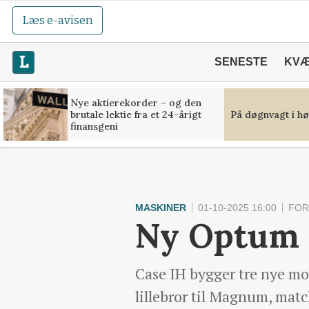
Læs e-avisen
SENESTE
KV
Nye aktierekorder – og den
brutale lektie fra et 24-årigt
På døgnvagt i hø
finansgeni
MASKINER
01-10-2025 16:00
FOR
Ny Optum m
Case IH bygger tre nye mod
lillebror til Magnum, mat