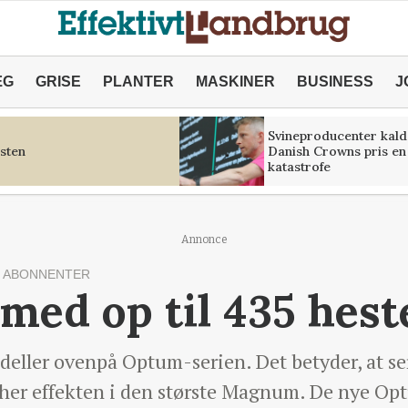
ÆG
GRISE
PLANTER
MASKINER
BUSINESS
J
Svineproducenter kald
sten
Danish Crowns pris en
katastrofe
Annonce
 ABONNENTER
ed op til 435 hest
eller ovenpå Optum-serien. Det betyder, at ser
cher effekten i den største Magnum. De nye Op