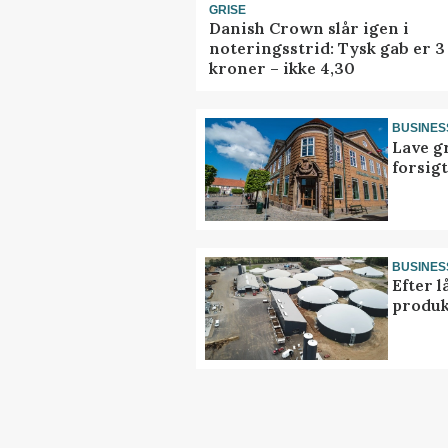
GRISE
Danish Crown slår igen i
noteringsstrid: Tysk gab er 3
kroner – ikke 4,30
BUSINES
Lave g
forsig
BUSINES
Efter l
produk