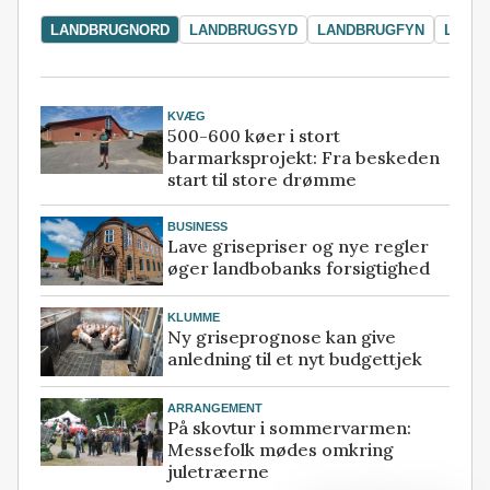
LANDBRUGNORD
LANDBRUGSYD
LANDBRUGFYN
LAND
KVÆG
500-600 køer i stort
barmarksprojekt: Fra beskeden
start til store drømme
BUSINESS
Lave grisepriser og nye regler
øger landbobanks forsigtighed
KLUMME
Ny griseprognose kan give
anledning til et nyt budgettjek
ARRANGEMENT
På skovtur i sommervarmen:
Messefolk mødes omkring
juletræerne