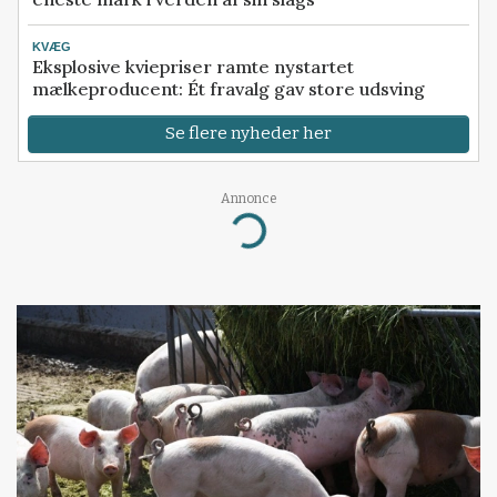
KVÆG
Eksplosive kviepriser ramte nystartet
mælkeproducent: Ét fravalg gav store udsving
Se flere nyheder her
Annonce
Loading...