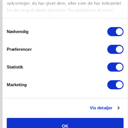
oplysninger, du har givet dem, eller som de har indsamlet
BUSINESS
Lave grisepriser og nye regler øger landbobanks
fra din brug af deres tjenester. Du samtykker til vores
forsigtighed
cookies, hvis du fortsætter med at anvende vores
hjemmeside.
Samtykkevalg
Annonce
Nødvendig
KLUMME
Ny griseprognose kan give anledning til et nyt
Præferencer
budgettjek
Annonce
Statistik
Loading...
Marketing
Vis detaljer
OK