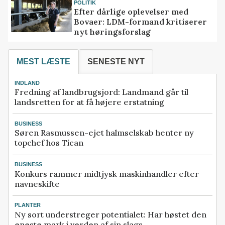
POLITIK
Efter dårlige oplevelser med
Bovaer: LDM-formand kritiserer
nyt høringsforslag
MEST LÆSTE
SENESTE NYT
INDLAND
Fredning af landbrugsjord: Landmand går til
landsretten for at få højere erstatning
BUSINESS
Søren Rasmussen-ejet halmselskab henter ny
topchef hos Tican
BUSINESS
Konkurs rammer midtjysk maskinhandler efter
navneskifte
PLANTER
Ny sort understreger potentialet: Har høstet den
eneste mark i verden af sin slags