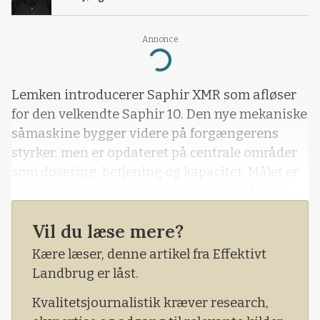
Annonce
Loading...
Lemken introducerer Saphir XMR som afløser
for den velkendte Saphir 10. Den nye mekaniske
såmaskine bygger videre på forgængerens
styrker, men er opdateret på centrale områder
som dosering, betjening og kapacitet. Målet er
en maskine, der kan levere præcis udsåning,
ensartet fremspiring og høj kapacitet under
Vil du læse mere?
tidspres.
Kære læser, denne artikel fra Effektivt
Landbrug er låst.
Kvalitetsjournalistik kræver research,