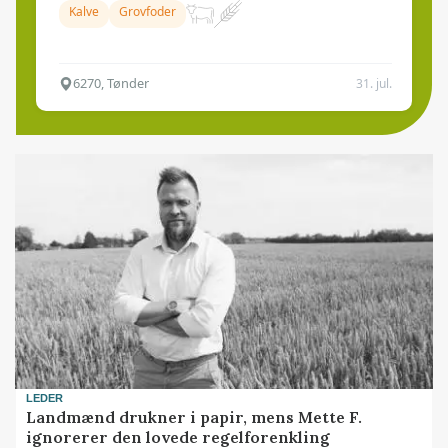
Kalve
Grovfoder
6270, Tønder
31. jul.
LEDER
Landmænd drukner i papir, mens Mette F.
ignorerer den lovede regelforenkling