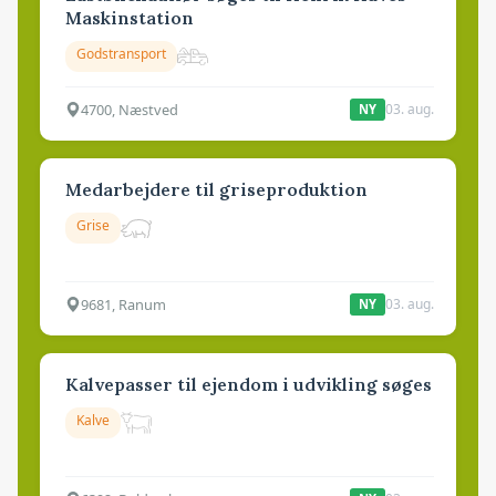
Maskinstation
Godstransport
4700, Næstved
03. aug.
NY
Medarbejdere til griseproduktion
Grise
9681, Ranum
03. aug.
NY
Kalvepasser til ejendom i udvikling søges
Kalve