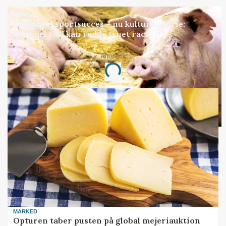
GRISE
Engang eksportsucces – nu kulturhistorie:
Gammel sæd kan redde truet race
Annonce
Loading...
MARKED
Opturen taber pusten på global mejeriauktion