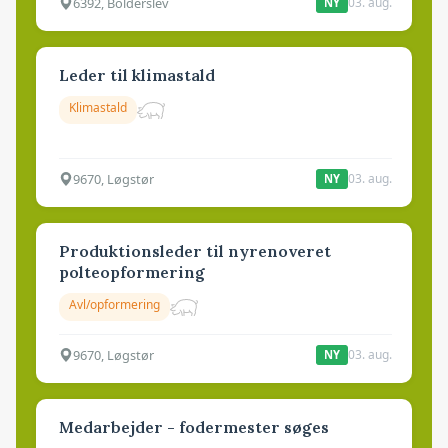
6392, Bolderslev
03. aug.
NY
Leder til klimastald
Klimastald
9670, Løgstør
03. aug.
NY
Produktionsleder til nyrenoveret
polteopformering
Avl/opformering
9670, Løgstør
03. aug.
NY
Medarbejder - fodermester søges