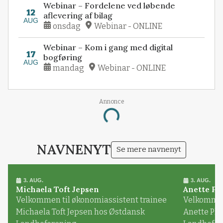
Webinar – Fordelene ved løbende
12
aflevering af bilag
AUG
onsdag
Webinar - ONLINE
Webinar – Kom i gang med digital
17
bogføring
AUG
mandag
Webinar - ONLINE
Annonce
Loading...
NAVNENYT
Se mere navnenyt
3. AUG.
3. AUG.
Michaela Toft Jepsen
Anette Pl
Velkommen til økonomiassistent trainee
Velkommen 
Michaela Toft Jepsen hos Østdansk
Anette Pl