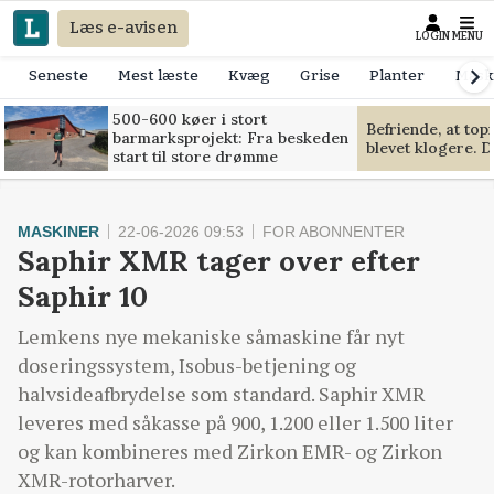
Læs e-avisen
LOGIN
MENU
Seneste
Mest læste
Kvæg
Grise
Planter
Mask
500-600 køer i stort
Befriende, at to
barmarksprojekt: Fra beskeden
blevet klogere. D
start til store drømme
MASKINER
22-06-2026 09:53
FOR ABONNENTER
Saphir XMR tager over efter
Saphir 10
Lemkens nye mekaniske såmaskine får nyt
doseringssystem, Isobus-betjening og
halvsideafbrydelse som standard. Saphir XMR
leveres med såkasse på 900, 1.200 eller 1.500 liter
og kan kombineres med Zirkon EMR- og Zirkon
XMR-rotorharver.