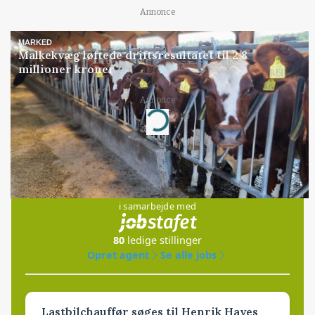
Annonce
MARKED
Malkekvæg løftede driftsresultatet til 2,8
millioner kroner
Annonce
Loading...
Jobs
i samarbejde med
80
ledige stillinger
Opret agent
Se alle jobs
Lastbilchauffør søges til Henrik Haves