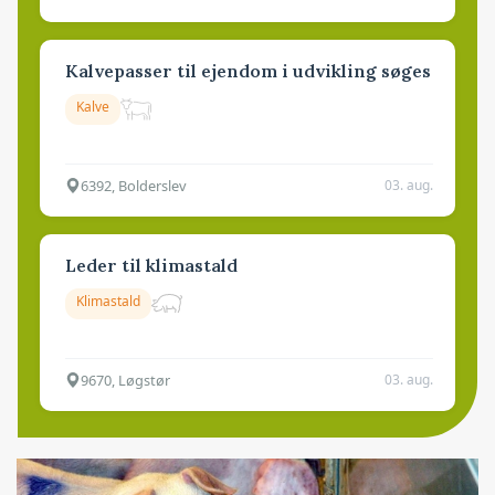
Kalvepasser til ejendom i udvikling søges
Kalve
6392, Bolderslev
03. aug.
Leder til klimastald
Klimastald
9670, Løgstør
03. aug.