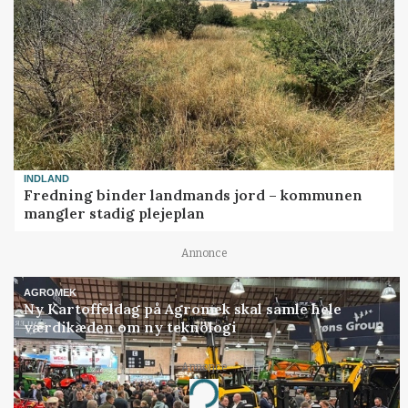
INDLAND
Fredning binder landmands jord – kommunen
mangler stadig plejeplan
Annonce
AGROMEK
Ny Kartoffeldag på Agromek skal samle hele
værdikæden om ny teknologi
Annonce