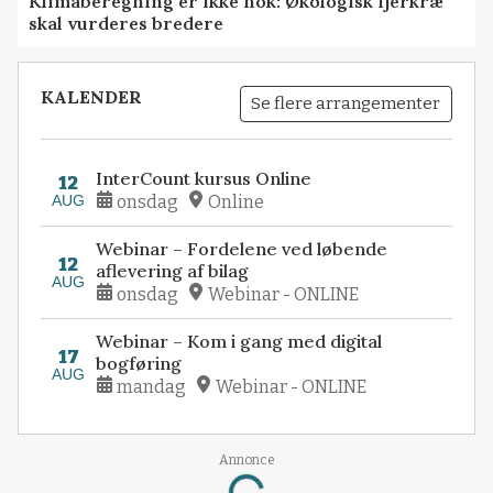
Klimaberegning er ikke nok: Økologisk fjerkræ
skal vurderes bredere
KALENDER
Se flere arrangementer
InterCount kursus Online
12
AUG
onsdag
Online
Webinar – Fordelene ved løbende
12
aflevering af bilag
AUG
onsdag
Webinar - ONLINE
Webinar – Kom i gang med digital
17
bogføring
AUG
mandag
Webinar - ONLINE
Annonce
Loading...