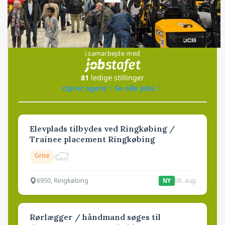
Loading...
Jobs
i samarbejde med
81
ledige stillinger
Opret agent
Se alle jobs
Elevplads tilbydes ved Ringkøbing /
Trainee placement Ringkøbing
Grise
6950, Ringkøbing
06. aug.
NY
Rørlægger / håndmand søges til