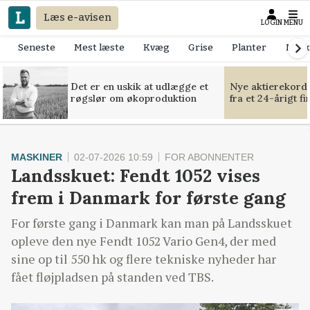
Læs e-avisen
LOGIN
MENU
Seneste
Mest læste
Kvæg
Grise
Planter
Mask
Det er en uskik at udlægge et
Nye aktierekorde
røgslør om økoproduktion
fra et 24-årigt f
MASKINER
02-07-2026 10:59
FOR ABONNENTER
Landsskuet: Fendt 1052 vises
frem i Danmark for første gang
For første gang i Danmark kan man på Landsskuet
opleve den nye Fendt 1052 Vario Gen4, der med
sine op til 550 hk og flere tekniske nyheder har
fået fløjpladsen på standen ved TBS.