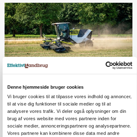
MASKINER
Forserie til selvkørende skårlægger afprøves i år
Denne hjemmeside bruger cookies
Vi bruger cookies til at tilpasse vores indhold og annoncer,
Annonce
til at vise dig funktioner til sociale medier og til at
ARRANGEMENT
analysere vores trafik. Vi deler også oplysninger om din
Markvandring sætter fokus på elefantgræs
brug af vores website med vores partnere inden for
sociale medier, annonceringspartnere og analysepartnere.
Annonce
Vores partnere kan kombinere disse data med andre
Loading...