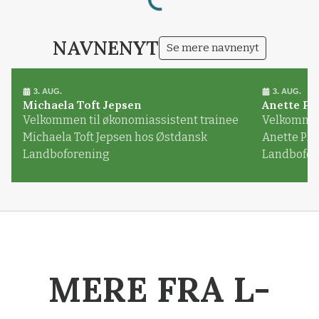
NAVNENYT
Se mere navnenyt
3. AUG.
3. AUG.
Michaela Toft Jepsen
Anette Pl
Velkommen til økonomiassistent trainee
Velkommen 
Michaela Toft Jepsen hos Østdansk
Anette Pl
Landboforening
Landbofor
MERE FRA L-