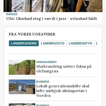
MARKED
USA: Oksekød steg i værdi i juni – svinekød faldt
FRA VORES UGEAVISER
LANDBRUGNORD
LANDBRUGSYD
LANDBRUGFYN
LAND
ARRANGEMENT
Markvandring sætter fokus på
elefantgræs
BUSINESS
Lokalt generationsskifte skal
løfte midtjysk siloimportør i
Norden
BUSINESS