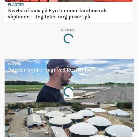
PLANTER
Kvælstofkaos på Fyn lammer landmænds
såplaner: - Jeg føler mig pisset på
Annonce
Loading...
POLITIK
Bønder holder vagt ved Rusland
Annonce
Loading...