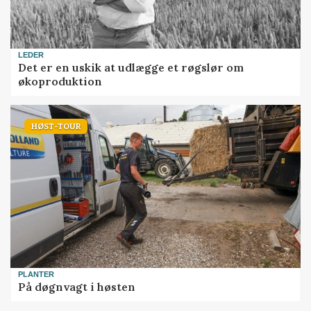
LEDER
Det er en uskik at udlægge et røgslør om
økoproduktion
HØST-TOUR
PLANTER
På døgnvagt i høsten