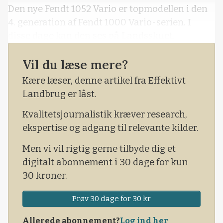
Den nye Fendt 1052 Vario er topmodellen i den
4. generation af Fendt 1000 Vario-serien. I
disse dage kan den ses på Landsskuet.
Vil du læse mere?
Kære læser, denne artikel fra Effektivt
Landbrug er låst.
Kvalitetsjournalistik kræver research,
ekspertise og adgang til relevante kilder.
Men vi vil rigtig gerne tilbyde dig et
digitalt abonnement i 30 dage for kun
30 kroner.
Prøv 30 dage for 30 kr
Allerede abonnement?
Log ind her