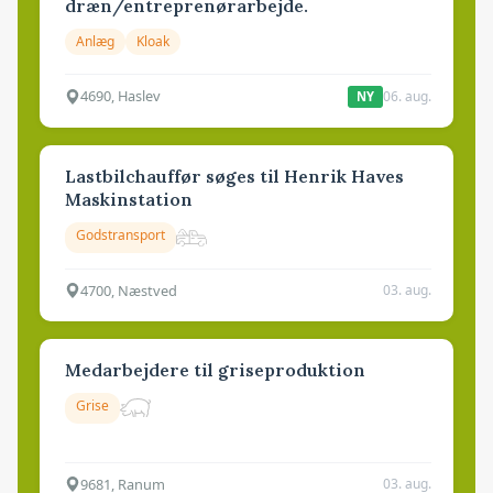
dræn/entreprenørarbejde.
Anlæg
Kloak
4690, Haslev
06. aug.
NY
Lastbilchauffør søges til Henrik Haves
Maskinstation
Godstransport
4700, Næstved
03. aug.
Medarbejdere til griseproduktion
Grise
9681, Ranum
03. aug.