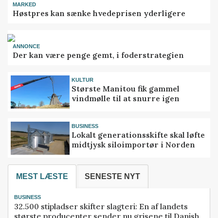
MARKED
Høstpres kan sænke hvedeprisen yderligere
ANNONCE
Der kan være penge gemt, i foderstrategien
KULTUR
Største Manitou fik gammel
vindmølle til at snurre igen
BUSINESS
Lokalt generationsskifte skal løfte
midtjysk siloimportør i Norden
MEST LÆSTE
SENESTE NYT
BUSINESS
32.500 stipladser skifter slagteri: En af landets
største producenter sender nu grisene til Danish