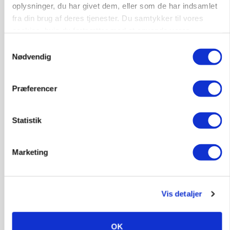
oplysninger, du har givet dem, eller som de har indsamlet
fra din brug af deres tjenester. Du samtykker til vores
cookies, hvis du fortsætter med at anvende vores
hjemmeside.
Samtykkevalg
Nødvendig
Præferencer
Statistik
MARKED
Marketing
Grisenoteringen står stille
Vis detaljer
OK