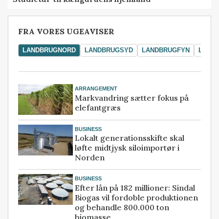
FRA VORES UGEAVISER
LANDBRUGNORD
LANDBRUGSYD
LANDBRUGFYN
LAND
ARRANGEMENT
Markvandring sætter fokus på
elefantgræs
BUSINESS
Lokalt generationsskifte skal
løfte midtjysk siloimportør i
Norden
BUSINESS
Efter lån på 182 millioner: Sindal
Biogas vil fordoble produktionen
og behandle 800.000 ton
biomasse