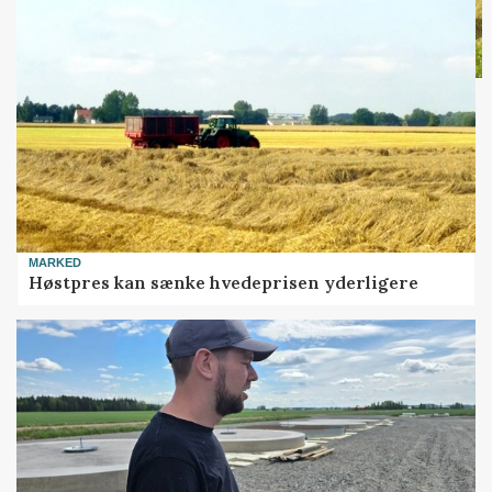
MARKED
Høstpres kan sænke hvedeprisen yderligere