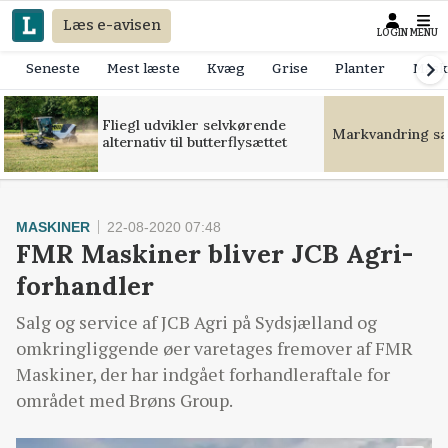
Læs e-avisen
LOGIN
MENU
Seneste
Mest læste
Kvæg
Grise
Planter
Mask
Fliegl udvikler selvkørende
Markvandring sæt
alternativ til butterflysættet
MASKINER
22-08-2020 07:48
FMR Maskiner bliver JCB Agri-
forhandler
Salg og service af JCB Agri på Sydsjælland og
omkringliggende øer varetages fremover af FMR
Maskiner, der har indgået forhandleraftale for
området med Brøns Group.