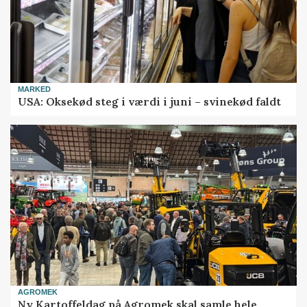
MARKED
USA: Oksekød steg i værdi i juni – svinekød faldt
AGROMEK
Ny Kartoffeldag på Agromek skal samle hele