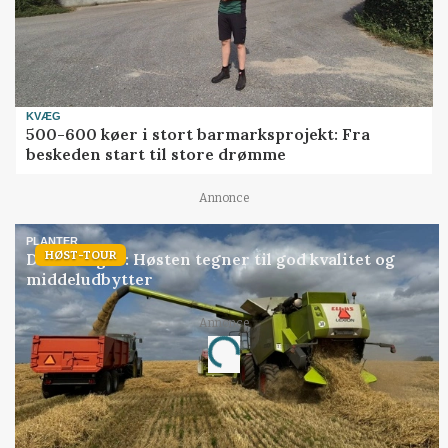
KVÆG
500-600 køer i stort barmarksprojekt: Fra
beskeden start til store drømme
Annonce
PLANTER
HØST-TOUR
Danish Agro: Høsten tegner til god kvalitet og
middeludbytter
Annonce
Loading...
Jobs