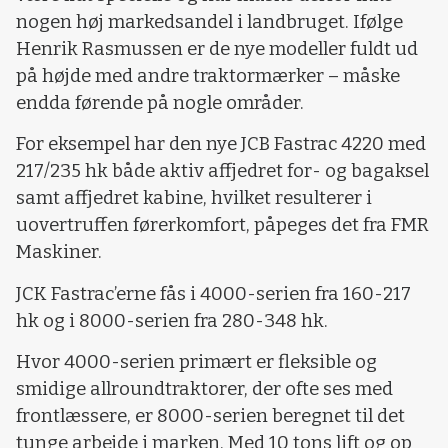
nogen høj markedsandel i landbruget. Ifølge
Henrik Rasmussen er de nye modeller fuldt ud
på højde med andre traktormærker – måske
endda førende på nogle områder.
For eksempel har den nye JCB Fastrac 4220 med
217/235 hk både aktiv affjedret for- og bagaksel
samt affjedret kabine, hvilket resulterer i
uovertruffen førerkomfort, påpeges det fra FMR
Maskiner.
J
CK Fastrac’erne fås i 4000-serien fra 160-217
hk og i 8000-serien fra 280-348 hk.
Hvor 4000-serien primært er fleksible og
smidige allroundtraktorer, der ofte ses med
frontlæssere, er 8000-serien beregnet til det
tunge arbejde i marken. Med 10 tons lift og op