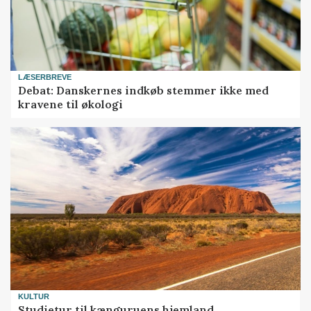
LÆSERBREVE
Debat: Danskernes indkøb stemmer ikke med
kravene til økologi
KULTUR
Studietur til kænguruens hjemland