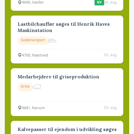
4690, Haslev
06. aug.
NY
Lastbilchauffør søges til Henrik Haves
Maskinstation
Godstransport
4700, Næstved
03. aug.
Medarbejdere til griseproduktion
Grise
9681, Ranum
03. aug.
Kalvepasser til ejendom i udvikling søges