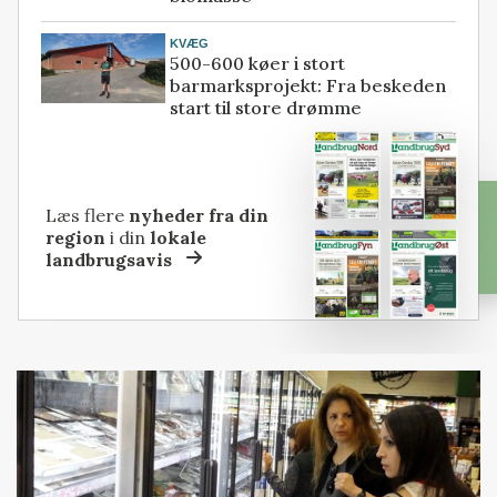
KVÆG
500-600 køer i stort
barmarksprojekt: Fra beskeden
start til store drømme
Læs flere
nyheder fra din
region
i din
lokale
landbrugsavis