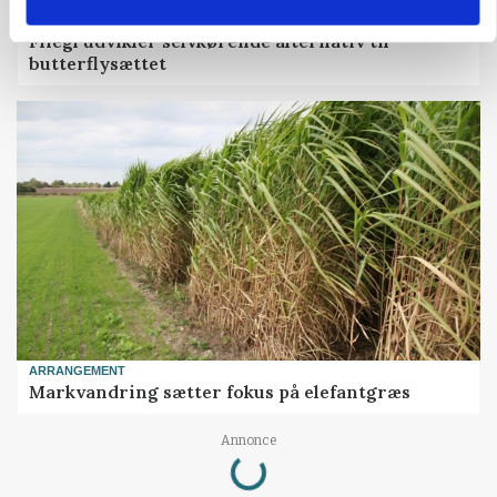
MASKINER
Fliegl udvikler selvkørende alternativ til
butterflysættet
ARRANGEMENT
Markvandring sætter fokus på elefantgræs
Loading...
Annonce