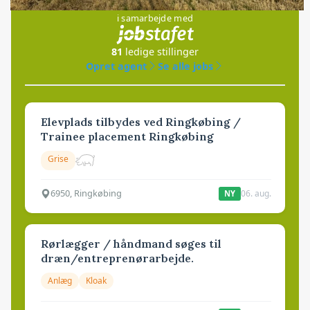
i samarbejde med
81
ledige stillinger
Opret agent
Se alle jobs
Elevplads tilbydes ved Ringkøbing /
Trainee placement Ringkøbing
Grise
6950, Ringkøbing
06. aug.
NY
Rørlægger / håndmand søges til
dræn/entreprenørarbejde.
Anlæg
Kloak