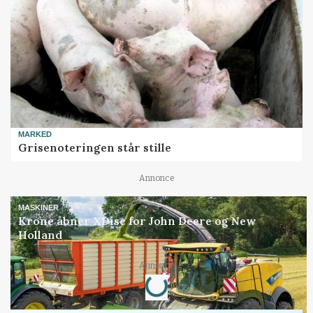
MARKED
Grisenoteringen står stille
Annonce
MASKINER
Krone åbner XDisc for John Deere og New
Holland
Loading...
Annonce