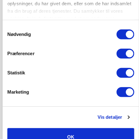
oplysninger, du har givet dem, eller som de har indsamlet
fra din brug af deres tjenester. Du samtykker til vores
cookies, hvis du fortsætter med at anvende vores
hjemmeside.
Samtykkevalg
Nødvendig
BUSINESS
Finsk startup tager store skridt med
planteprotein: - Ambitionen er at blive en global
Præferencer
virksomhed
Statistik
Marketing
Vis detaljer
OK