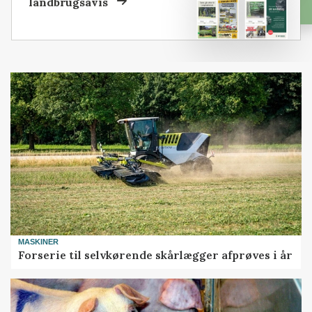
landbrugsavis
MASKINER
Forserie til selvkørende skårlægger afprøves i år