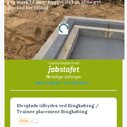
Fra mark til mur: Byggeriet kan åbne nyt
marked for biokul
Annonce
Loading...
Jobs
i samarbejde med
76
ledige stillinger
Opret agent
Se alle jobs
Elevplads tilbydes ved Ringkøbing /
Trainee placement Ringkøbing
Grise