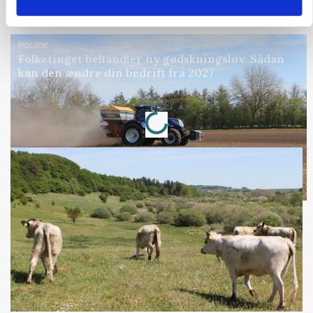
Annonce
POLITIK
Folketinget behandler ny gødskningslov: Sådan
kan den ændre din bedrift fra 2027
Loading...
Annonce