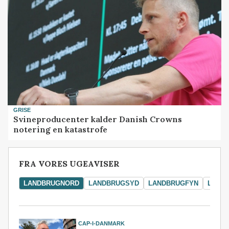
GRISE
Svineproducenter kalder Danish Crowns
notering en katastrofe
FRA VORES UGEAVISER
LANDBRUGNORD
LANDBRUGSYD
LANDBRUGFYN
LAND
CAP-I-DANMARK