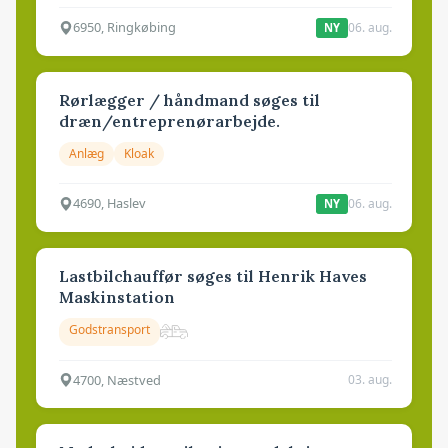
6950, Ringkøbing
06. aug.
NY
Rørlægger / håndmand søges til
dræn/entreprenørarbejde.
Anlæg
Kloak
4690, Haslev
06. aug.
NY
Lastbilchauffør søges til Henrik Haves
Maskinstation
Godstransport
4700, Næstved
03. aug.