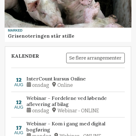
MARKED
Grisenoteringen står stille
KALENDER
Se flere arrangementer
InterCount kursus Online
12
AUG
onsdag
Online
Webinar – Fordelene ved løbende
12
aflevering af bilag
AUG
onsdag
Webinar - ONLINE
Webinar – Kom i gang med digital
17
bogføring
AUG