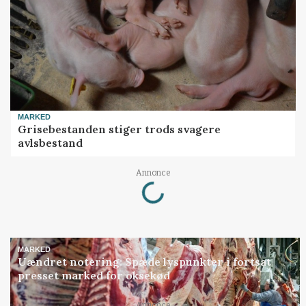
MARKED
Grisebestanden stiger trods svagere
avlsbestand
Loading...
Annonce
MARKED
Uændret notering: Spæde lyspunkter i fortsat
presset marked for oksekød
Annonce