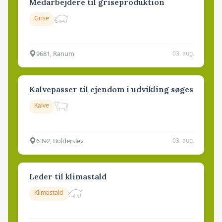
Medarbejdere til griseproduktion
Grise
9681, Ranum
03. aug.
Kalvepasser til ejendom i udvikling søges
Kalve
6392, Bolderslev
03. aug.
Leder til klimastald
Klimastald