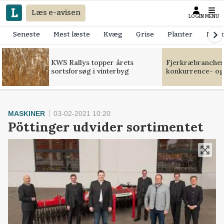
Læs e-avisen
LOGIN
MENU
Seneste
Mest læste
Kvæg
Grise
Planter
Mask
KWS Rallys topper årets
Fjerkræbranchen:
sortsforsøg i vinterbyg
konkurrence- og
MASKINER
03-02-2021 10:20
Pöttinger udvider sortimentet