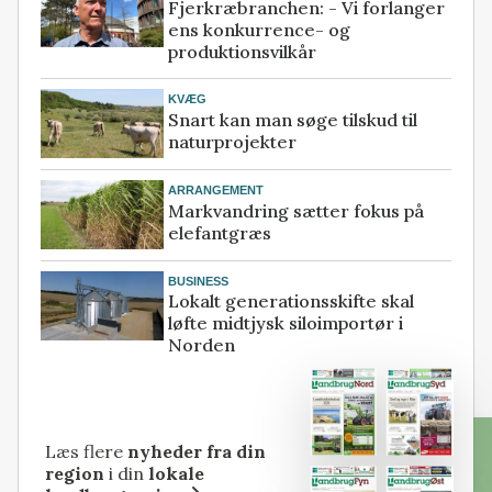
Fjerkræbranchen: - Vi forlanger
ens konkurrence- og
produktionsvilkår
KVÆG
Snart kan man søge tilskud til
naturprojekter
ARRANGEMENT
Markvandring sætter fokus på
elefantgræs
BUSINESS
Lokalt generationsskifte skal
løfte midtjysk siloimportør i
Norden
Læs flere
nyheder fra din
region
i din
lokale