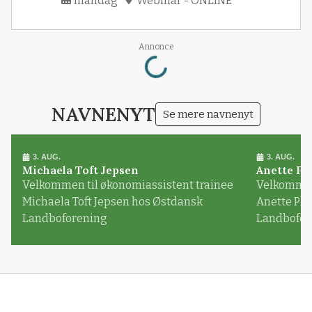
mandag
Webinar - ONLINE
Loading...
Annonce
NAVNENYT
Se mere navnenyt
3. AUG.
3. AUG.
Michaela Toft Jepsen
Anette Pl
Velkommen til økonomiassistent trainee
Velkommen 
Michaela Toft Jepsen hos Østdansk
Anette Pl
Landboforening
Landbofor