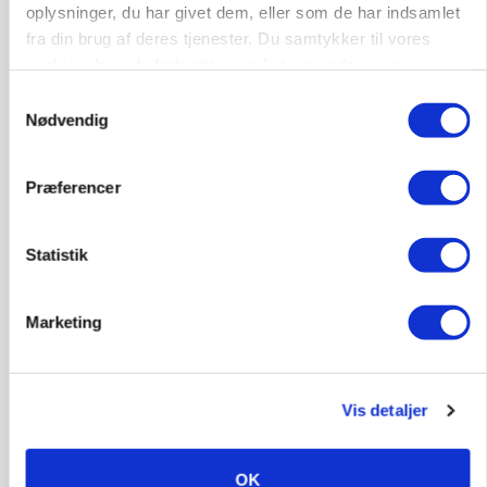
oplysninger, du har givet dem, eller som de har indsamlet
fra din brug af deres tjenester. Du samtykker til vores
MARKED
Russisk mælkepris dykker 23 procent
cookies, hvis du fortsætter med at anvende vores
hjemmeside.
Samtykkevalg
Annonce
Nødvendig
Præferencer
Statistik
Marketing
POLITIK
Vis detaljer
»Nu stopper I«: Landbrugsdebattør og
protestgruppe vil demonstrere mod ny
gødskningslov
OK