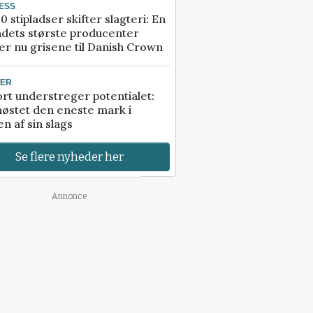
ESS
0 stipladser skifter slagteri: En
ndets største producenter
r nu grisene til Danish Crown
TER
rt understreger potentialet:
høstet den eneste mark i
n af sin slags
Se flere nyheder her
Annonce