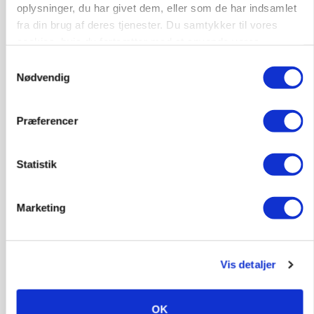
oplysninger, du har givet dem, eller som de har indsamlet
Medarbejdere til griseproduktion
fra din brug af deres tjenester. Du samtykker til vores
Grise
cookies, hvis du fortsætter med at anvende vores
hjemmeside.
Samtykkevalg
Nødvendig
9681, Ranum
03. aug.
Præferencer
Kalvepasser til ejendom i udvikling søges
Kalve
Statistik
Marketing
6392, Bolderslev
03. aug.
Leder til klimastald
Vis detaljer
Klimastald
OK