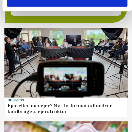
9670, Løgstør
03. aug.
BUSINESS
Ejer eller medejer? Nyt tv-format udfordrer
landbrugets ejerstruktur