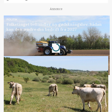
Annonce
POLITIK
Folketinget behandler ny gødskningslov: Sådan
kan den ændre din bedrift fra 2027
Loading...
Annonce