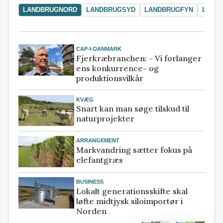
LANDBRUGNORD
LANDBRUGSYD
LANDBRUGFYN
LAND
CAP-I-DANMARK
Fjerkræbranchen: - Vi forlanger
ens konkurrence- og
produktionsvilkår
KVÆG
Snart kan man søge tilskud til
naturprojekter
ARRANGEMENT
Markvandring sætter fokus på
elefantgræs
BUSINESS
Lokalt generationsskifte skal
løfte midtjysk siloimportør i
Norden