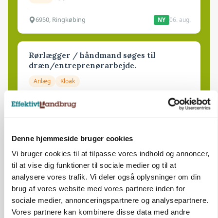
6950, Ringkøbing
06. aug.
NY
Rørlægger / håndmand søges til
dræn/entreprenørarbejde.
Anlæg
Kloak
4690, Haslev
06. aug.
NY
Denne hjemmeside bruger cookies
Lastbilchauffør søges til Henrik Haves
Maskinstation
Vi bruger cookies til at tilpasse vores indhold og annoncer,
til at vise dig funktioner til sociale medier og til at
Godstransport
analysere vores trafik. Vi deler også oplysninger om din
brug af vores website med vores partnere inden for
4700, Næstved
03. aug.
sociale medier, annonceringspartnere og analysepartnere.
Vores partnere kan kombinere disse data med andre