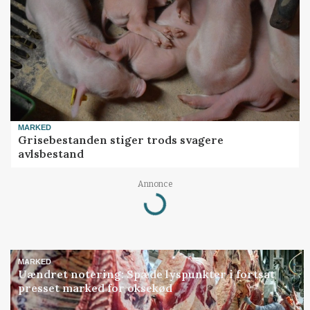
MARKED
Grisebestanden stiger trods svagere
avlsbestand
Loading...
Annonce
MARKED
Uændret notering: Spæde lyspunkter i fortsat
presset marked for oksekød