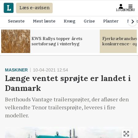
Læs e-avisen
LOGIN
MENU
Seneste
Mest læste
Kvæg
Grise
Planter
Mask
KWS Rallys topper årets
Fjerkræbranchen:
sortsforsøg i vinterbyg
konkurrence- og
MASKINER
10-04-2021 12:54
Længe ventet sprøjte er landet i
Danmark
Berthouds Vantage trailersprøjter, der afløser den
velkendte Tenor trailersprøjte, leveres i fire
modeller.