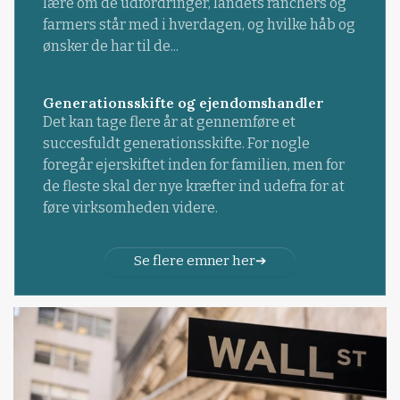
lære om de udfordringer, landets ranchers og
farmers står med i hverdagen, og hvilke håb og
ønsker de har til de...
Generationsskifte og ejendomshandler
Det kan tage flere år at gennemføre et
succesfuldt generationsskifte. For nogle
foregår ejerskiftet inden for familien, men for
de fleste skal der nye kræfter ind udefra for at
føre virksomheden videre.
Se flere emner her