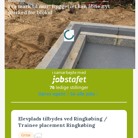
BUSINESS
Fra mark til mur: Byggeriet kan åbne nyt
marked for biokul
Annonce
Loading...
Jobs
i samarbejde med
76
ledige stillinger
Opret agent
Se alle jobs
Elevplads tilbydes ved Ringkøbing /
Trainee placement Ringkøbing
Grise