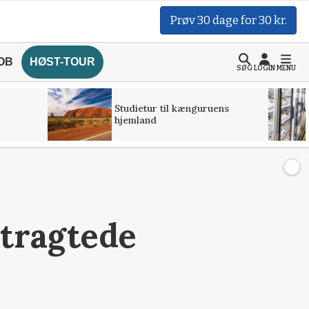
Prøv 30 dage for 30 kr.
OB
HØST-TOUR
SØG
LOGIN
MENU
Studietur til kænguruens
hjemland
tragtede