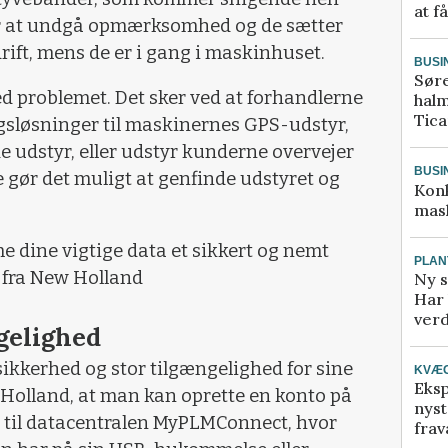
at f
r at undgå opmærksomhed og de sætter
ift, mens de er i gang i maskinhuset.
BUSI
Sør
d problemet. Det sker ved at forhandlerne
halm
Tic
gsløsninger til maskinernes GPS-udstyr,
e udstyr, eller udstyr kunderne overvejer
BUSI
 gør det muligt at genfinde udstyret og
Kon
mask
e dine vigtige data et sikkert og nemt
PLAN
t fra New Holland
Ny s
Har 
verd
gelighed
sikkerhed og stor tilgængelighed for sine
KVÆ
Eksp
w Holland, at man kan oprette en konto på
nyst
til datacentralen MyPLMConnect, hvor
frav