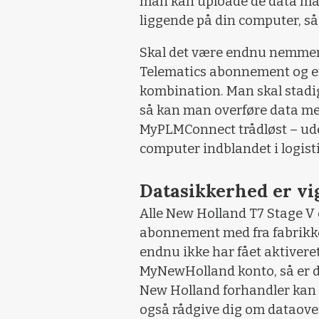
man kan uploade de data ma
liggende på din computer, så
Skal det være endnu nemmere
Telematics abonnement og e
kombination. Man skal stad
så kan man overføre data mel
MyPLMConnect trådløst – ud
computer indblandet i logist
Datasikkerhed er vi
Alle New Holland T7 Stage V 
abonnement med fra fabrikke
endnu ikke har fået aktivere
MyNewHolland konto, så er det
New Holland forhandler kan 
også rådgive dig om dataov