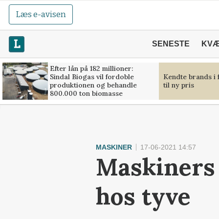
Læs e-avisen
SENESTE
KV
Efter lån på 182 millioner:
Sindal Biogas vil fordoble
Kendte brands i 
produktionen og behandle
til ny pris
800.000 ton biomasse
MASKINER
17-06-2021 14:57
Maskiners 
hos tyve