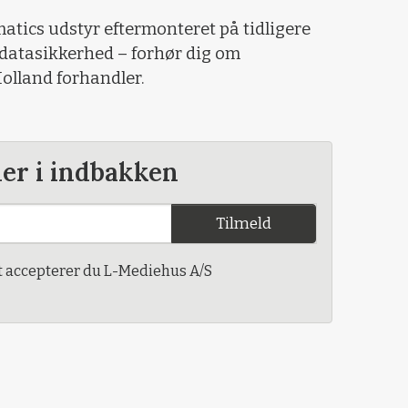
matics udstyr eftermonteret på tidligere
 datasikkerhed – forhør dig om
olland forhandler.
der i indbakken
Tilmeld
t accepterer du L-Mediehus A/S