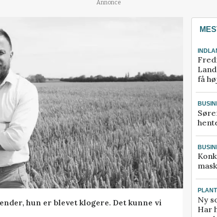
Annonce
MES
INDLA
Fred
Landm
få hø
BUSIN
Søre
hente
BUSIN
Konk
mask
PLAN
Ny so
ender, hun er blevet klogere. Det kunne vi
Har 