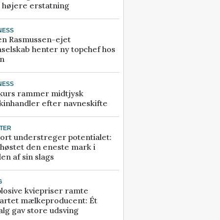
å højere erstatning
NESS
en Rasmussen-ejet
selskab henter ny topchef hos
an
NESS
kurs rammer midtjysk
inhandler efter navneskifte
TER
ort understreger potentialet:
høstet den eneste mark i
en af sin slags
G
losive kviepriser ramte
artet mælkeproducent: Ét
alg gav store udsving