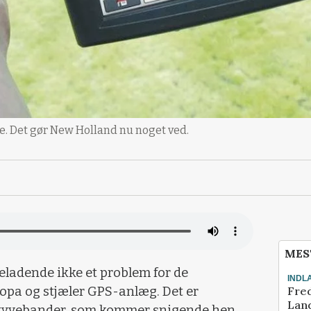
ve. Det gør New Holland nu noget ved.
MES
neladende ikke et problem for de
INDL
Fred
opa og stjæler GPS-anlæg. Det er
Land
e tyvebander, som kommer snigende hen