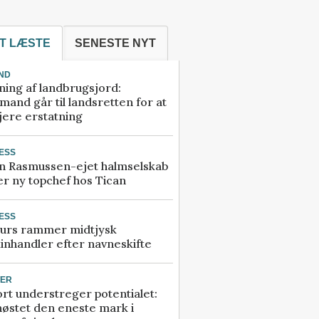
T LÆSTE
SENESTE NYT
ND
ning af landbrugsjord:
and går til landsretten for at
jere erstatning
ESS
n Rasmussen-ejet halmselskab
r ny topchef hos Tican
ESS
urs rammer midtjysk
inhandler efter navneskifte
TER
rt understreger potentialet:
høstet den eneste mark i