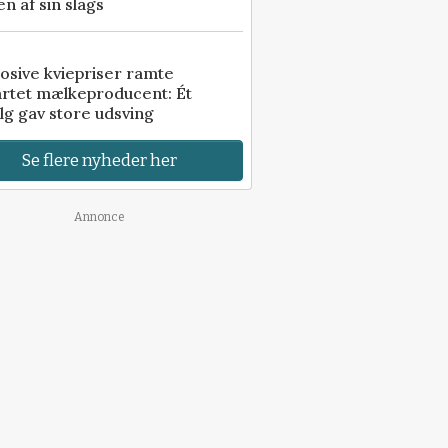
n af sin slags
osive kviepriser ramte
artet mælkeproducent: Ét
lg gav store udsving
Se flere nyheder her
Annonce