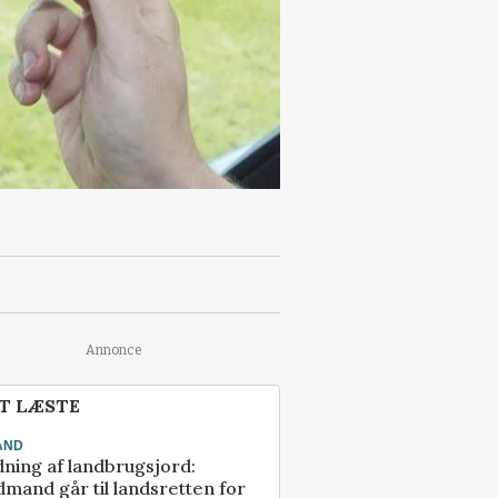
Annonce
T LÆSTE
AND
ning af landbrugsjord:
mand går til landsretten for