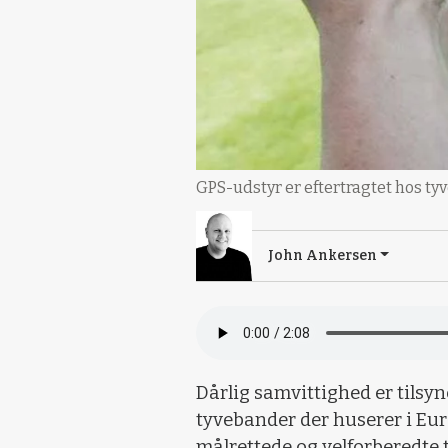
GPS-udstyr er eftertragtet hos ty
John Ankersen
Dårlig samvittighed er tilsy
tyvebander der huserer i Eur
målrettede og velforberedt