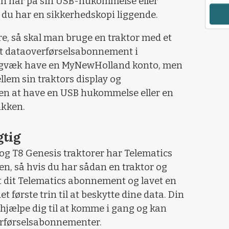
n har på sin USB-hukommelse eller
 du har en sikkerhedskopi liggende.
, så skal man bruge en traktor med et
t dataoverførselsabonnement i
igvæk have en MyNewHolland konto, men
lem sin traktors display og
en at have en USB hukommelse eller en
ikken.
gtig
og T8 Genesis traktorer har Telematics
n, så hvis du har sådan en traktor og
t dit Telematics abonnement og lavet en
 første trin til at beskytte dine data. Din
hjælpe dig til at komme i gang og kan
erførselsabonnementer.