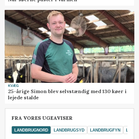
KVÆG
25-årige Simon blev selvstændig med 130 køer i
lejede stalde
FRA VORES UGEAVISER
LANDBRUGNORD
LANDBRUGSYD
LANDBRUGFYN
LAND