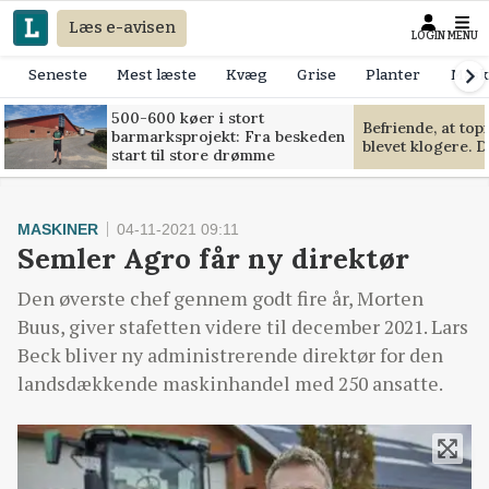
Læs e-avisen
LOGIN
MENU
Seneste
Mest læste
Kvæg
Grise
Planter
Mask
500-600 køer i stort
Befriende, at to
barmarksprojekt: Fra beskeden
blevet klogere. D
start til store drømme
MASKINER
04-11-2021 09:11
Semler Agro får ny direktør
Den øverste chef gennem godt fire år, Morten
Buus, giver stafetten videre til december 2021. Lars
Beck bliver ny administrerende direktør for den
landsdækkende maskinhandel med 250 ansatte.