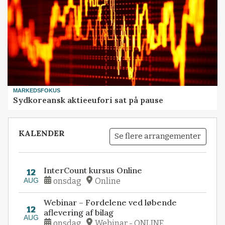
MARKEDSFOKUS
Sydkoreansk aktieeufori sat på pause
KALENDER
Se flere arrangementer
InterCount kursus Online
12
AUG
onsdag
Online
Webinar – Fordelene ved løbende
12
aflevering af bilag
AUG
onsdag
Webinar - ONLINE