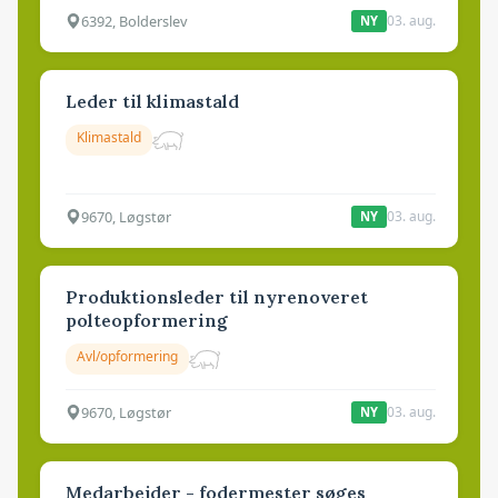
6392, Bolderslev
03. aug.
NY
Leder til klimastald
Klimastald
9670, Løgstør
03. aug.
NY
Produktionsleder til nyrenoveret
polteopformering
Avl/opformering
9670, Løgstør
03. aug.
NY
Medarbejder - fodermester søges