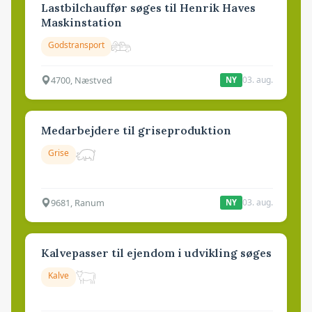
Lastbilchauffør søges til Henrik Haves
Maskinstation
Godstransport
4700, Næstved
03. aug.
NY
Medarbejdere til griseproduktion
Grise
9681, Ranum
03. aug.
NY
Kalvepasser til ejendom i udvikling søges
Kalve