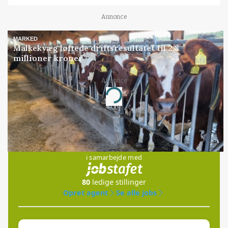
Annonce
MARKED
Malkekvæg løftede driftsresultatet til 2,8
millioner kroner
Annonce
Loading...
Jobs
i samarbejde med
80
ledige stillinger
Opret agent
Se alle jobs