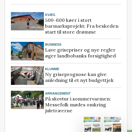
KVÆG
500-600 køer i stort
barmarksprojekt: Fra beskeden
start til store drømme
BUSINESS
Lave grisepriser og nye regler
øger landbobanks forsigtighed
KLUMME
Ny griseprognose kan give
anledning til et nyt budgettjek
ARRANGEMENT
På skovtur i sommervarmen:
Messefolk mødes omkring
juletræerne