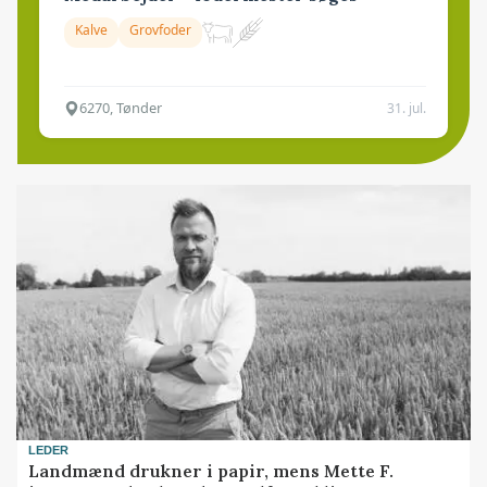
Kalve
Grovfoder
6270, Tønder
31. jul.
LEDER
Landmænd drukner i papir, mens Mette F.