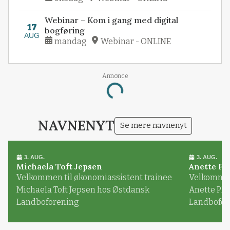
Webinar – Kom i gang med digital
17
bogføring
AUG
mandag
Webinar - ONLINE
Annonce
Loading...
NAVNENYT
Se mere navnenyt
3. AUG.
3. AUG.
Michaela Toft Jepsen
Anette Pl
Velkommen til økonomiassistent trainee
Velkommen 
Michaela Toft Jepsen hos Østdansk
Anette Pl
Landboforening
Landbofor