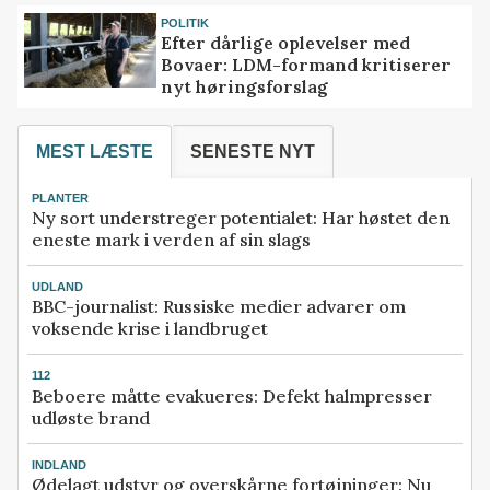
POLITIK
Efter dårlige oplevelser med
Bovaer: LDM-formand kritiserer
nyt høringsforslag
MEST LÆSTE
SENESTE NYT
PLANTER
Ny sort understreger potentialet: Har høstet den
eneste mark i verden af sin slags
UDLAND
BBC-journalist: Russiske medier advarer om
voksende krise i landbruget
112
Beboere måtte evakueres: Defekt halmpresser
udløste brand
INDLAND
Ødelagt udstyr og overskårne fortøjninger: Nu