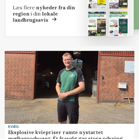
Læs flere
nyheder fra din
region
i din
lokale
landbrugsavis
KVÆG
Eksplosive kviepriser ramte nystartet
mælkeproducent: Ét fravalg gav store udsving