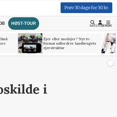
Prøv 30 dage for 30 kr.
OB
HØST-TOUR
SØG
LOGIN
MENU
 Små
Ejer eller medejer? Nyt tv-
tore
format udfordrer landbrugets
ejerstruktur
skilde i