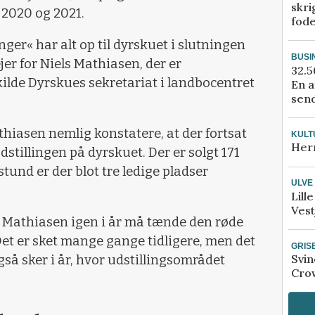
skri
 2020 og 2021.
fod
ger« har alt op til dyrskuet i slutningen
BUSI
jer for Niels Mathiasen, der er
32.5
kilde Dyrskues sekretariat i landbocentret
En a
send
thiasen nemlig konstatere, at der fortsat
KULT
Her
dstillingen på dyrskuet. Der er solgt 171
stund er der blot tre ledige pladser
ULVE
Lill
Vest
s Mathiasen igen i år må tænde den røde
Det er sket mange gange tidligere, men det
GRIS
Svin
så sker i år, hvor udstillingsområdet
Crow