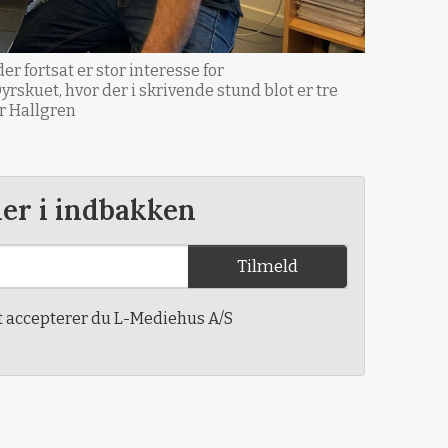
er fortsat er stor interesse for
rskuet, hvor der i skrivende stund blot er tre
er Hallgren
der i indbakken
Tilmeld
t accepterer du L-Mediehus A/S