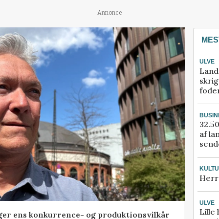
Annonce
MES
ULVE
Land
skrig
fode
BUSIN
32.50
af la
sende
KULT
Herr
ULVE
Lille
ger ens konkurrence- og produktionsvilkår