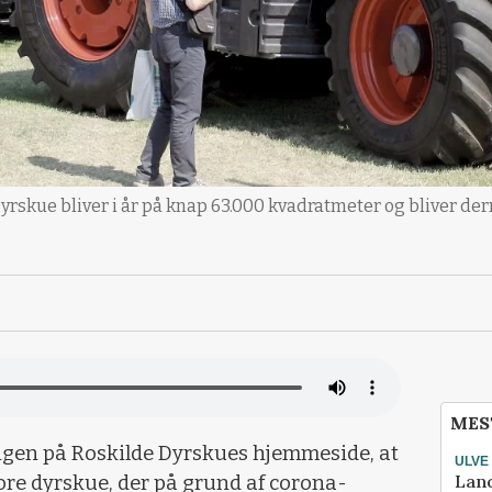
rskue bliver i år på knap 63.000 kvadratmeter og bliver derm
MES
ingen på Roskilde Dyrskues hjemmeside, at
ULVE
Lan
tore dyrskue, der på grund af corona-