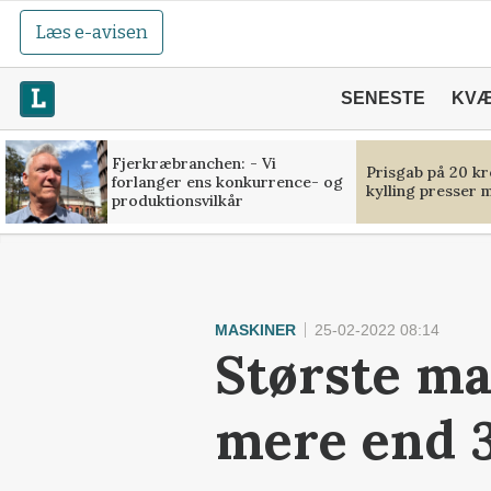
Læs e-avisen
SENESTE
KV
Fjerkræbranchen: - Vi
Prisgab på 20 kr
forlanger ens konkurrence- og
kylling presser 
produktionsvilkår
MASKINER
25-02-2022 08:14
Største ma
mere end 3