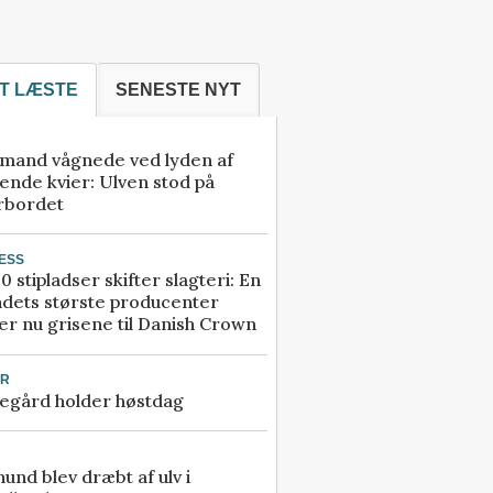
T LÆSTE
SENESTE NYT
mand vågnede ved lyden af
ende kvier: Ulven stod på
rbordet
ESS
0 stipladser skifter slagteri: En
ndets største producenter
r nu grisene til Danish Crown
UR
egård holder høstdag
 hund blev dræbt af ulv i