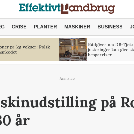
ÆG
GRISE
PLANTER
MASKINER
BUSINESS
J
Rådgiver om DB-Tjek:
oner pr. kg vokser: Polsk
justeringer kan give s
markedet
besparelser
Annonce
skinudstilling på Ro
0 år