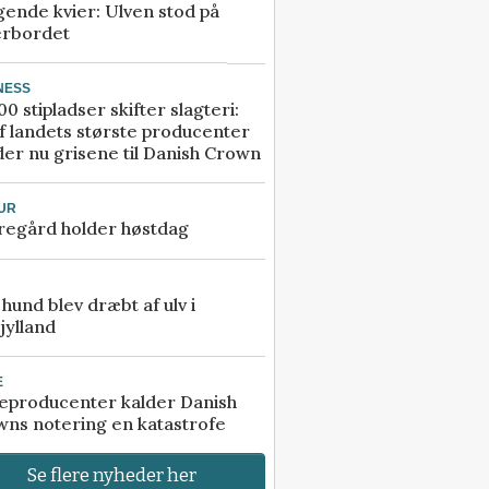
gende kvier: Ulven stod på
erbordet
NESS
00 stipladser skifter slagteri:
f landets største producenter
er nu grisene til Danish Crown
UR
regård holder høstdag
e hund blev dræbt af ulv i
jylland
E
eproducenter kalder Danish
ns notering en katastrofe
Se flere nyheder her