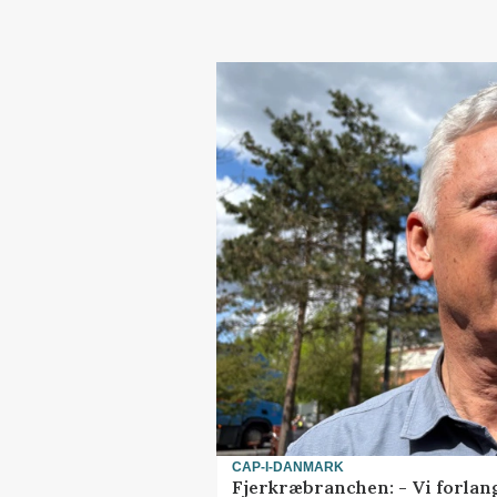
CAP-I-DANMARK
Fjerkræbranchen: - Vi forlan