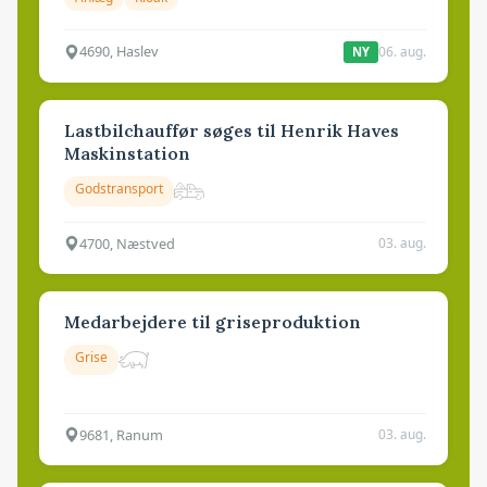
4690, Haslev
06. aug.
NY
Lastbilchauffør søges til Henrik Haves
Maskinstation
Godstransport
4700, Næstved
03. aug.
Medarbejdere til griseproduktion
Grise
9681, Ranum
03. aug.