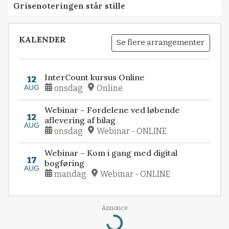
Grisenoteringen står stille
KALENDER
Se flere arrangementer
InterCount kursus Online
12
AUG
onsdag
Online
Webinar – Fordelene ved løbende
12
aflevering af bilag
AUG
onsdag
Webinar - ONLINE
Webinar – Kom i gang med digital
17
bogføring
AUG
mandag
Webinar - ONLINE
Loading...
Annonce