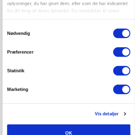
Loading...
oplysninger, du har givet dem, eller som de har indsamlet
fra din brug af deres tjenester. Du samtykker til vores
cookies, hvis du fortsætter med at anvende vores
hjemmeside.
Samtykkevalg
Nødvendig
Præferencer
Statistik
Marketing
MARKED
Russisk mælkepris dykker 23 procent
Vis detaljer
Annonce
OK