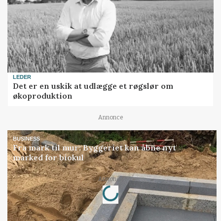
LEDER
Det er en uskik at udlægge et røgslør om
økoproduktion
Annonce
BUSINESS
Fra mark til mur: Byggeriet kan åbne nyt
marked for biokul
Loading...
Annonce