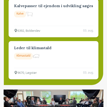
Kalvepasser til ejendom i udvikling søges
Kalve
6392, Bolderslev
03. aug.
Leder til klimastald
Klimastald
9670, Løgstør
03. aug.