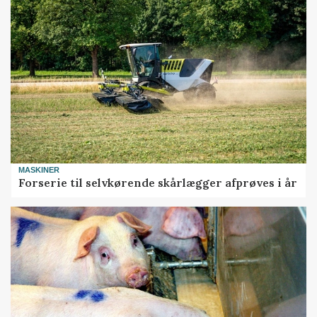
MASKINER
Forserie til selvkørende skårlægger afprøves i år