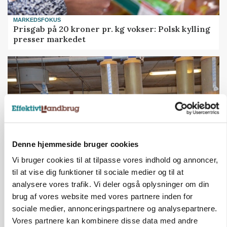
MARKEDSFOKUS
Prisgab på 20 kroner pr. kg vokser: Polsk kylling
presser markedet
Denne hjemmeside bruger cookies
Vi bruger cookies til at tilpasse vores indhold og annoncer,
til at vise dig funktioner til sociale medier og til at
GRISE
analysere vores trafik. Vi deler også oplysninger om din
Rådgiver om DB-Tjek: Små justeringer kan give
brug af vores website med vores partnere inden for
store besparelser
sociale medier, annonceringspartnere og analysepartnere.
Vores partnere kan kombinere disse data med andre
Annonce