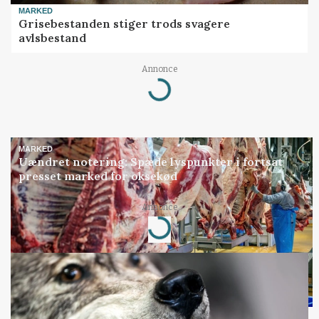
MARKED
Grisebestanden stiger trods svagere
avlsbestand
Loading...
Annonce
MARKED
Uændret notering: Spæde lyspunkter i fortsat
presset marked for oksekød
Loading...
Annonce