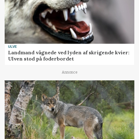
ULVE
Landmand vågnede ved lyden af skrigende kvier:
Ulven stod på foderbordet
Annonce