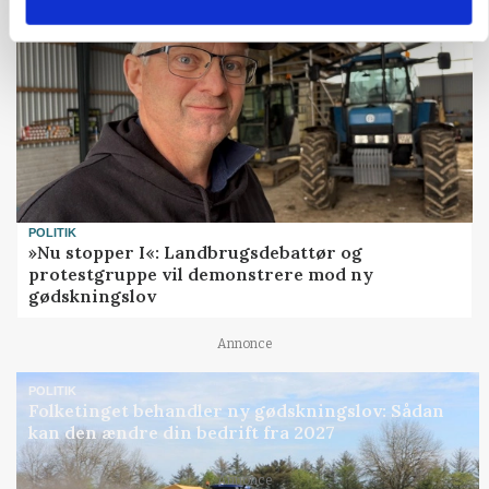
POLITIK
»Nu stopper I«: Landbrugsdebattør og
protestgruppe vil demonstrere mod ny
gødskningslov
Annonce
POLITIK
Folketinget behandler ny gødskningslov: Sådan
kan den ændre din bedrift fra 2027
Annonce