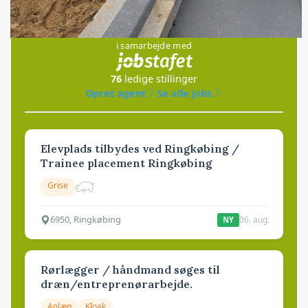
Jobs
i samarbejde med
76
ledige stillinger
Opret agent
Se alle jobs
Elevplads tilbydes ved Ringkøbing /
Trainee placement Ringkøbing
Grise
6950, Ringkøbing
06. aug.
NY
Rørlægger / håndmand søges til
dræn/entreprenørarbejde.
Anlæg
Kloak