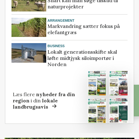
Snart kan man søge tilskud til
naturprojekter
ARRANGEMENT
Markvandring sætter fokus på
elefantgræs
BUSINESS
Lokalt generationsskifte skal
løfte midtjysk siloimportør i
Norden
Læs flere
nyheder fra din
region
i din
lokale
landbrugsavis