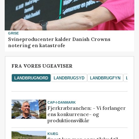
GRISE
Svineproducenter kalder Danish Crowns
notering en katastrofe
FRA VORES UGEAVISER
LANDBRUGNORD
LANDBRUGSYD
LANDBRUGFYN
LAND
CAP-I-DANMARK
Fjerkræbranchen: - Vi forlanger
ens konkurrence- og
produktionsvilkår
KVÆG