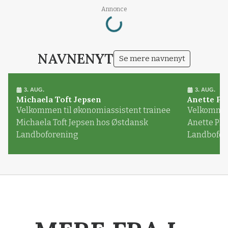
Loading...
Annonce
NAVNENYT
Se mere navnenyt
3. AUG.
3. AUG.
Michaela Toft Jepsen
Anette Pl
Velkommen til økonomiassistent trainee
Velkommen 
Michaela Toft Jepsen hos Østdansk
Anette Pl
Landboforening
Landbofor