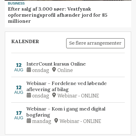
BUSINESS
Efter salg af 3.000 søer: Vestfynsk
opformeringsprofil afhænder jord for 85
millioner
KALENDER
Se flere arrangementer
InterCount kursus Online
12
AUG
onsdag
Online
Webinar – Fordelene ved løbende
12
aflevering af bilag
AUG
onsdag
Webinar - ONLINE
Webinar – Kom i gang med digital
17
bogføring
AUG
mandag
Webinar - ONLINE