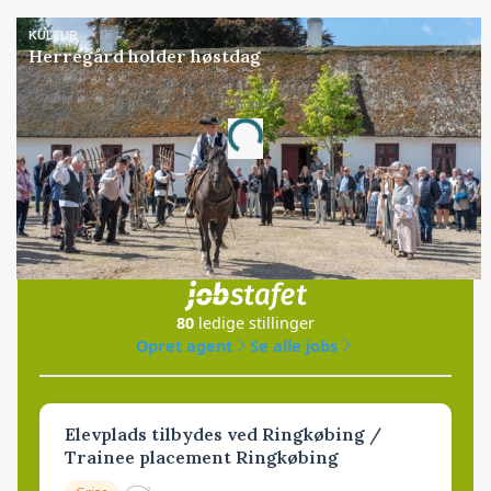
KULTUR
Herregård holder høstdag
Annonce
Loading...
Jobs
i samarbejde med
80
ledige stillinger
Opret agent
Se alle jobs
Elevplads tilbydes ved Ringkøbing /
Trainee placement Ringkøbing