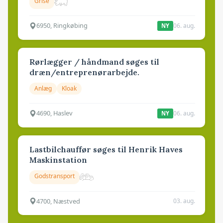
Grise
6950, Ringkøbing
06. aug.
NY
Rørlægger / håndmand søges til
dræn/entreprenørarbejde.
Anlæg
Kloak
4690, Haslev
06. aug.
NY
Lastbilchauffør søges til Henrik Haves
Maskinstation
Godstransport
4700, Næstved
03. aug.