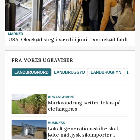
MARKED
USA: Oksekød steg i værdi i juni – svinekød faldt
FRA VORES UGEAVISER
LANDBRUGNORD
LANDBRUGSYD
LANDBRUGFYN
LAND
ARRANGEMENT
Markvandring sætter fokus på
elefantgræs
BUSINESS
Lokalt generationsskifte skal
løfte midtjysk siloimportør i