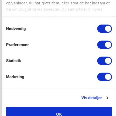
oplysninger, du har givet dem, eller som de har indsamlet
ARRANGEMENT
fra din brug af deres tjenester. Du samtykker til vores
Markvandring sætter fokus på elefantgræs
cookies, hvis du fortsætter med at anvende vores
Loading...
hjemmeside.
Samtykkevalg
Annonce
Nødvendig
Præferencer
Statistik
Marketing
Vis detaljer
GRISE
Danish Crown slår igen i noteringsstrid: Tysk
gab er 3 kroner – ikke 4,30
OK