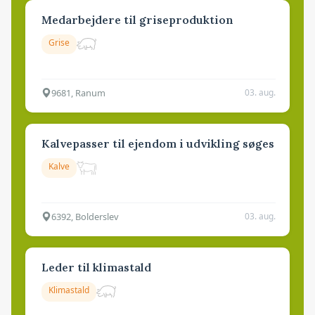
Medarbejdere til griseproduktion
Grise
9681, Ranum
03. aug.
Kalvepasser til ejendom i udvikling søges
Kalve
6392, Bolderslev
03. aug.
Leder til klimastald
Klimastald