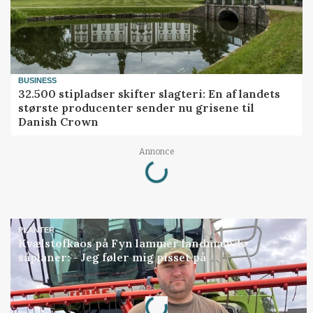
BUSINESS
32.500 stipladser skifter slagteri: En af landets
største producenter sender nu grisene til
Danish Crown
Loading...
Annonce
PLANTER
Kvælstofkaos på Fyn lammer landmænds
såplaner: - Jeg føler mig pisset på
Loading...
Annonce