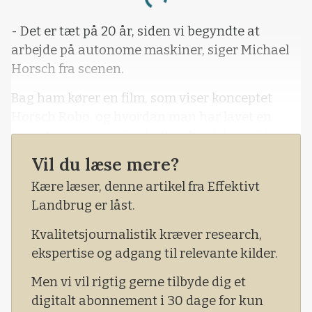
Loading...
- Det er tæt på 20 år, siden vi begyndte at
arbejde på autonome maskiner, siger Michael
Horsch fra scenen.
Bag ham kører en film, som viser konceptet
Horsch Robo, og hvordan man har lavet en
komplet løsning, så robotten faktisk også kan
transporteres mellem marker – i modsætning
Vil du læse mere?
til mange andre autonome redskabsbærere.
Kære læser, denne artikel fra Effektivt
Gennemført og gennemtænkt. Men nu er
Landbrug er låst.
projektet stoppet, meddeler Horsch-
grundlæggeren.
Kvalitetsjournalistik kræver research,
ekspertise og adgang til relevante kilder.
- Giver det mening, spørger han retorisk ud i
rummet og svarer selv:
Men vi vil rigtig gerne tilbyde dig et
digitalt abonnement i 30 dage for kun