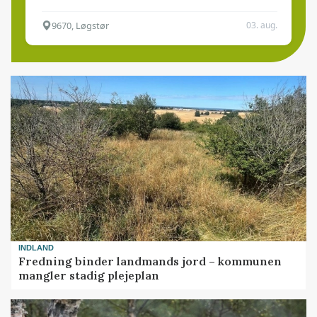
9670, Løgstør
03. aug.
INDLAND
Fredning binder landmands jord – kommunen
mangler stadig plejeplan