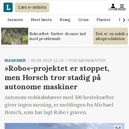
Læs e-avisen
LOGIN
MENU
Seneste
Mest læste
Kvæg
Grise
Planter
Mask
Bekræftet: Sætter droner ind
Det er en uskik 
mod problemulv
økoproduktion
MASKINER
05-09-2023 12:14
FOR ABONNENTER
»Robo«-projektet er stoppet,
men Horsch tror stadig på
autonome maskiner
Autonom redskabsbærer med 300 hestekræfter
giver ingen mening, er meldingen fra Michael
Horsch, som har lagt Robo i graven.