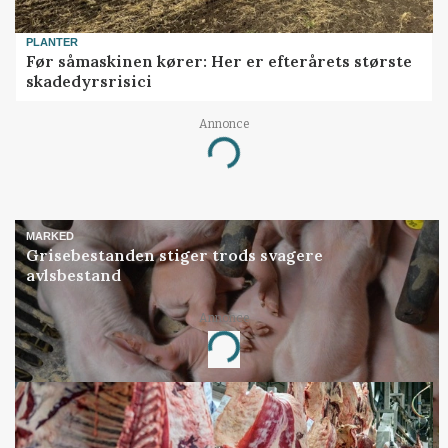
PLANTER
Før såmaskinen kører: Her er efterårets største
skadedyrsrisici
Annonce
Loading...
MARKED
Grisebestanden stiger trods svagere
avlsbestand
Annonce
Loading...