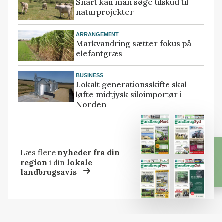
Snart kan man søge tilskud til
naturprojekter
ARRANGEMENT
Markvandring sætter fokus på
elefantgræs
BUSINESS
Lokalt generationsskifte skal
løfte midtjysk siloimportør i
Norden
Læs flere
nyheder fra din
region
i din
lokale
landbrugsavis