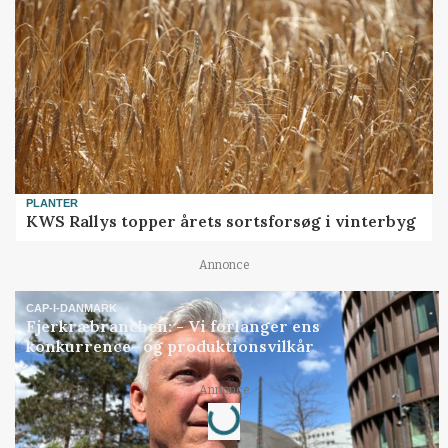
PLANTER
KWS Rallys topper årets sortsforsøg i vinterbyg
Annonce
CAP-I-DANMARK
Fjerkræbranchen: - Vi forlanger ens
konkurrence- og produktionsvilkår
Loading...
Annonce