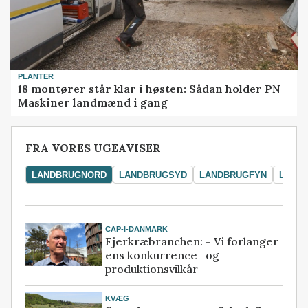
PLANTER
18 montører står klar i høsten: Sådan holder PN
Maskiner landmænd i gang
FRA VORES UGEAVISER
LANDBRUGNORD
LANDBRUGSYD
LANDBRUGFYN
LAND
CAP-I-DANMARK
Fjerkræbranchen: - Vi forlanger
ens konkurrence- og
produktionsvilkår
KVÆG