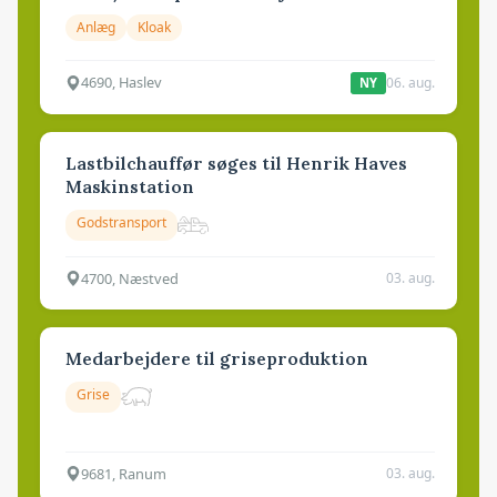
Anlæg
Kloak
4690, Haslev
06. aug.
NY
Lastbilchauffør søges til Henrik Haves
Maskinstation
Godstransport
4700, Næstved
03. aug.
Medarbejdere til griseproduktion
Grise
9681, Ranum
03. aug.