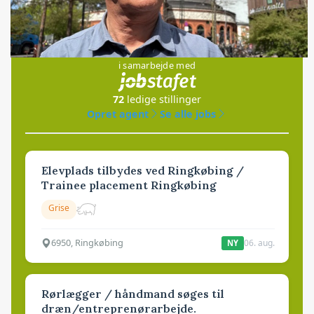
Jobs
i samarbejde med
72
ledige stillinger
Opret agent
Se alle jobs
Elevplads tilbydes ved Ringkøbing /
Trainee placement Ringkøbing
Grise
6950, Ringkøbing
06. aug.
NY
Rørlægger / håndmand søges til
dræn/entreprenørarbejde.