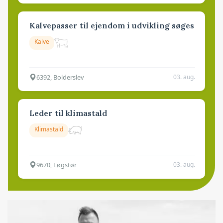
Kalvepasser til ejendom i udvikling søges
Kalve
6392, Bolderslev
03. aug.
Leder til klimastald
Klimastald
9670, Løgstør
03. aug.