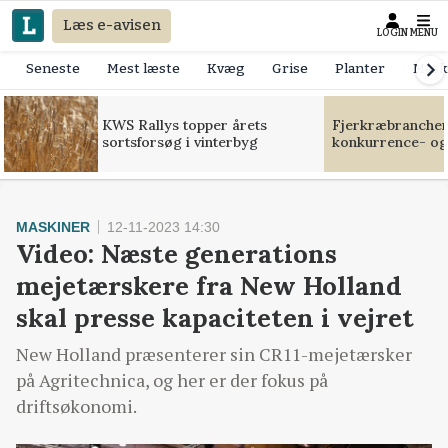
Læs e-avisen
LOGIN
MENU
Seneste
Mest læste
Kvæg
Grise
Planter
Mask
KWS Rallys topper årets
Fjerkræbranchen:
sortsforsøg i vinterbyg
konkurrence- og
MASKINER
12-11-2023 14:30
Video: Næste generations
mejetærskere fra New Holland
skal presse kapaciteten i vejret
New Holland præsenterer sin CR11-mejetærsker
på Agritechnica, og her er der fokus på
driftsøkonomi.