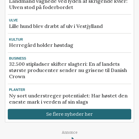
Landmand vågnede ved lyden af skrigende kvier:
Ulven stod på foderbordet
ULVE
Lille hund blev dræbt af ulv i Vestjylland
KULTUR
Herregård holder høstdag
BUSINESS
32.500 stipladser skifter slagteri: En af landets
største producenter sender nu grisene til Danish
Crown
PLANTER
Ny sort understreger potentialet: Har høstet den
eneste mark i verden af sin slags
Se flere nyheder her
Loading...
Annonce