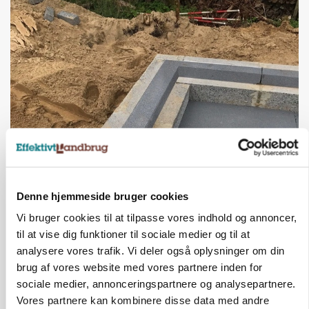
BUSINESS
Fra mark til mur: Byggeriet kan åbne nyt
marked for biokul
Denne hjemmeside bruger cookies
Vi bruger cookies til at tilpasse vores indhold og annoncer,
Annonce
til at vise dig funktioner til sociale medier og til at
analysere vores trafik. Vi deler også oplysninger om din
POLITIK
»Nu stopper I«: Landbrugsdebattør og
brug af vores website med vores partnere inden for
protestgruppe vil demonstrere mod ny
sociale medier, annonceringspartnere og analysepartnere.
gødskningslov
Vores partnere kan kombinere disse data med andre