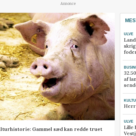
Annonce
MES
ULVE
Land
skrig
fode
BUSIN
32.50
af la
sende
KULT
Herr
ULVE
Lille
lturhistorie: Gammel sæd kan redde truet
Vestj