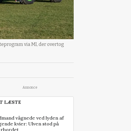
teprogram via MI, der overtog
Annonce
T LÆSTE
dmand vågnede ved lyden af
gende kvier: Ulven stod på
erbordet