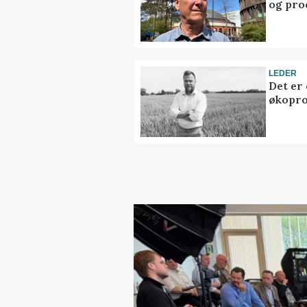
og pro
LEDER
Det er
økopr