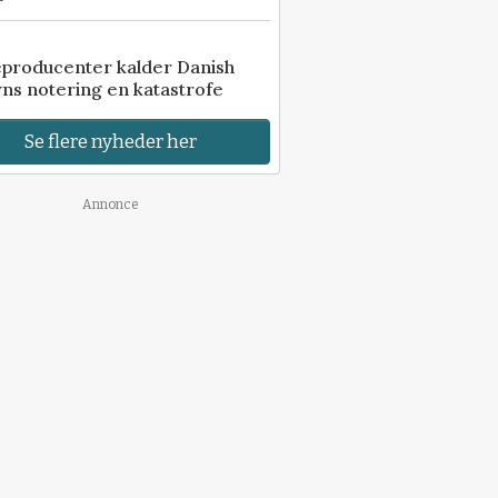
eproducenter kalder Danish
ns notering en katastrofe
Se flere nyheder her
Annonce