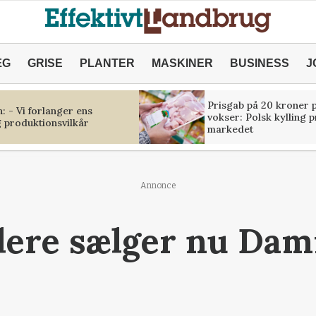
ÆG
GRISE
PLANTER
MASKINER
BUSINESS
J
Prisgab på 20 kroner p
 - Vi forlanger ens
vokser: Polsk kylling 
 produktionsvilkår
markedet
Annonce
dlere sælger nu Da