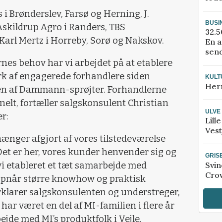
i Brønderslev, Farsø og Herning, J.
BUSI
Askildrup Agro i Randers, TBS
32.5
arl Mertz i Horreby, Sorø og Nakskov.
En a
send
es behov har vi arbejdet på at etablere
k af engagerede forhandlere siden
KULT
Her
en af Dammann-sprøjter. Forhandlerne
nelt, fortæller salgskonsulent Christian
ULVE
er:
Lill
Vest
hænger afgjort af vores tilstedeværelse
et er her, vores kunder henvender sig og
GRIS
Svin
ar vi etableret et tæt samarbejde med
Crow
 opnår større knowhow og praktisk
rklarer salgskonsulenten og understreger,
e har været en del af MI-familien i flere år
jde med MI’s produktfolk i Vejle.