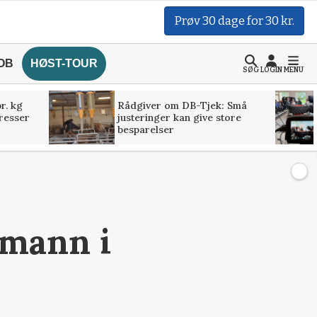
Prøv 30 dage for 30 kr.
OB
HØST-TOUR
SØG
LOGIN
MENU
r. kg
Rådgiver om DB-Tjek: Små
presser
justeringer kan give store
besparelser
mmann i