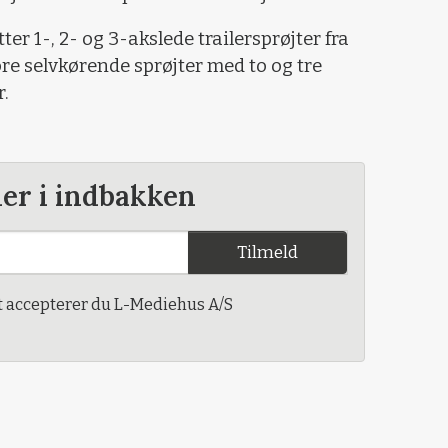
 1-, 2- og 3-akslede trailersprøjter fra
tore selvkørende sprøjter med to og tre
r.
der i indbakken
Tilmeld
t accepterer du L-Mediehus A/S