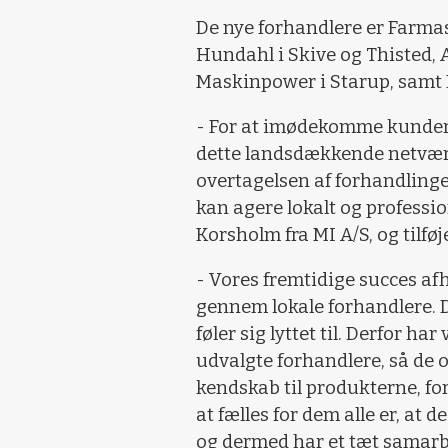
De nye forhandlere er Farmas 
Hundahl i Skive og Thisted, 
Maskinpower i Starup, samt K
- For at imødekomme kundern
dette landsdækkende netvær
overtagelsen af forhandling
kan agere lokalt og professio
Korsholm fra MI A/S, og tilføj
- Vores fremtidige succes af
gennem lokale forhandlere. D
føler sig lyttet til. Derfor h
udvalgte forhandlere, så de
kendskab til produkterne, fo
at fælles for dem alle er, at d
og dermed har et tæt samarbe