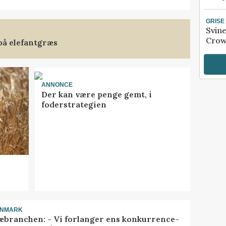
GRISE
Svin
Crow
på elefantgræs
ANNONCE
Der kan være penge gemt, i
foderstrategien
ANMARK
æbranchen: - Vi forlanger ens konkurrence-