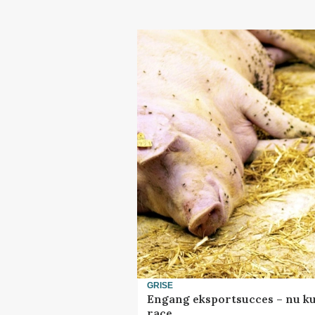
GRISE
Engang eksportsucces – nu ku
race