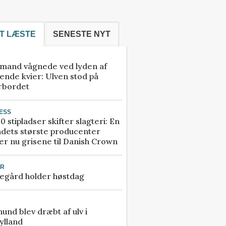
T LÆSTE
SENESTE NYT
mand vågnede ved lyden af
ende kvier: Ulven stod på
rbordet
ESS
0 stipladser skifter slagteri: En
ndets største producenter
r nu grisene til Danish Crown
UR
egård holder høstdag
 hund blev dræbt af ulv i
ylland