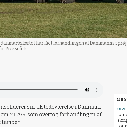
r danmarkskortet har fået forhandlingen af Dammanns sprøj
år. Pressefoto
MES
soliderer sin tilstedeværelse i Danmark
ULVE
Lan
em MI A/S, som overtog forhandlingen af
skri
ptember.
fod