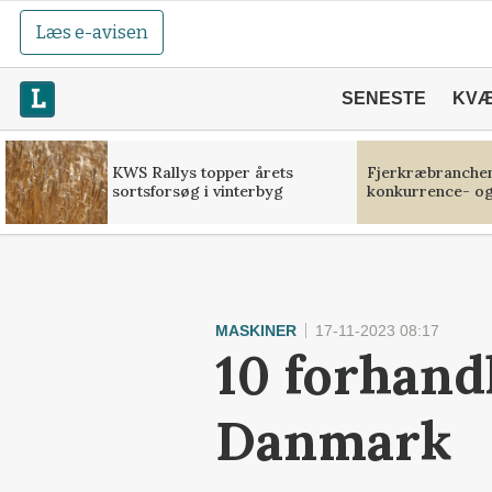
Læs e-avisen
SENESTE
KV
KWS Rallys topper årets
Fjerkræbranchen:
sortsforsøg i vinterbyg
konkurrence- og
MASKINER
17-11-2023 08:17
10 forhan
Danmark