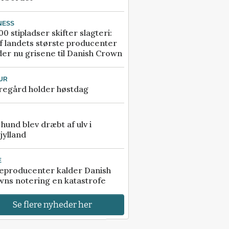
NESS
00 stipladser skifter slagteri:
f landets største producenter
er nu grisene til Danish Crown
UR
regård holder høstdag
e hund blev dræbt af ulv i
jylland
E
eproducenter kalder Danish
ns notering en katastrofe
Se flere nyheder her