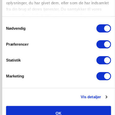
oplysninger, du har givet dem, eller som de har indsamlet
fra din brug af deres tjenester. Du samtykker til vores
cookies, hvis du fortsætter med at anvende vores
hjemmeside.
Samtykkevalg
Nødvendig
Præferencer
POLITIK
»Nu stopper I«: Landbrugsdebattør og
protestgruppe vil demonstrere mod ny
Statistik
gødskningslov
Annonce
Marketing
Vis detaljer
OK