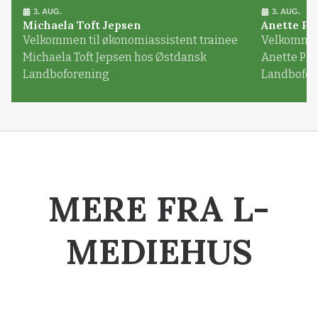
3. AUG.
3. AUG.
Michaela Toft Jepsen
Anette Pl
Velkommen til økonomiassistent trainee
Velkommen 
Michaela Toft Jepsen hos Østdansk
Anette Pl
Landboforening
Landbofor
MERE FRA L-
MEDIEHUS