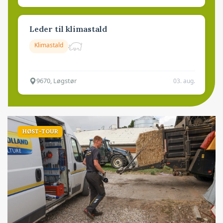
Leder til klimastald
Klimastald
9670, Løgstør
03. aug.
HØST-TOUR