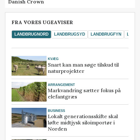
Danish Crown
FRA VORES UGEAVISER
LANDBRUGNORD
LANDBRUGSYD
LANDBRUGFYN
LAND
KVÆG
Snart kan man søge tilskud til
naturprojekter
ARRANGEMENT
Markvandring sætter fokus på
elefantgræs
BUSINESS
Lokalt generationsskifte skal
løfte midtjysk siloimportør i
Norden