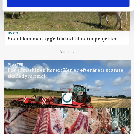
KVÆG
Snart kan man søge tilskud til naturprojekter
Annonce
PLANTER
Før såmaskinen kører: Her er efterårets største
skadedyrsrisici
Loading...
Annonce