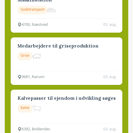
Godstransport
4700, Næstved
03. aug.
Medarbejdere til griseproduktion
Grise
9681, Ranum
03. aug.
Kalvepasser til ejendom i udvikling søges
Kalve
6392, Bolderslev
03. aug.