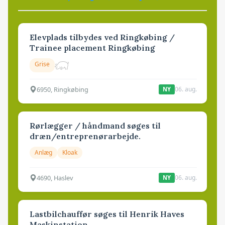
Elevplads tilbydes ved Ringkøbing /
Trainee placement Ringkøbing
Grise
6950, Ringkøbing
06. aug.
NY
Rørlægger / håndmand søges til
dræn/entreprenørarbejde.
Anlæg
Kloak
4690, Haslev
06. aug.
NY
Lastbilchauffør søges til Henrik Haves
Maskinstation