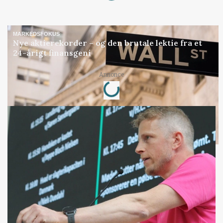
MARKEDSFOKUS
Nye aktierekorder – og den brutale lektie fra et
24-årigt finansgeni
Loading...
Annonce