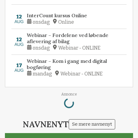
InterCount kursus Online
12
AUG
onsdag
Online
Webinar – Fordelene ved løbende
12
aflevering af bilag
AUG
onsdag
Webinar - ONLINE
Webinar – Kom i gang med digital
17
bogføring
AUG
mandag
Webinar - ONLINE
Loading...
Annonce
NAVNENYT
Se mere navnenyt