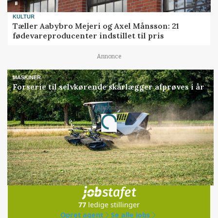
KULTUR
Tæller Aabybro Mejeri og Axel Månsson: 21
fødevareproducenter indstillet til pris
Annonce
MASKINER
Forserie til selvkørende skårlægger afprøves i år
Annonce
Loading...
Jobs
i samarbejde med
77
ledige stillinger
Opret agent
Se alle jobs