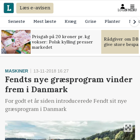
Læs e-avisen
LOGIN
MENU
Seneste
Mest læste
Kvæg
Grise
Planter
Mask
Prisgab på 20 kroner pr. kg
Rådgiver om DB-
vokser: Polsk kylling presser
give store bespa
markedet
MASKINER
13-11-2018 16:27
Fendts nye græsprogram vinder
frem i Danmark
For godt et år siden introducerede Fendt sit nye
græsprogram i Danmark