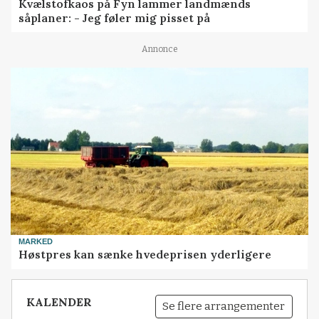
Kvælstofkaos på Fyn lammer landmænds
såplaner: - Jeg føler mig pisset på
Annonce
MARKED
Høstpres kan sænke hvedeprisen yderligere
KALENDER
Se flere arrangementer