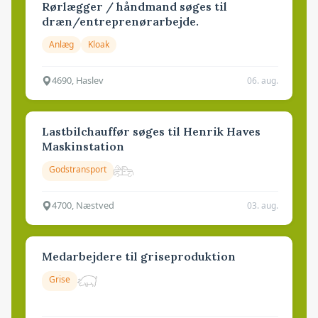
Rørlægger / håndmand søges til
dræn/entreprenørarbejde.
Anlæg
Kloak
4690, Haslev
06. aug.
Lastbilchauffør søges til Henrik Haves
Maskinstation
Godstransport
4700, Næstved
03. aug.
Medarbejdere til griseproduktion
Grise