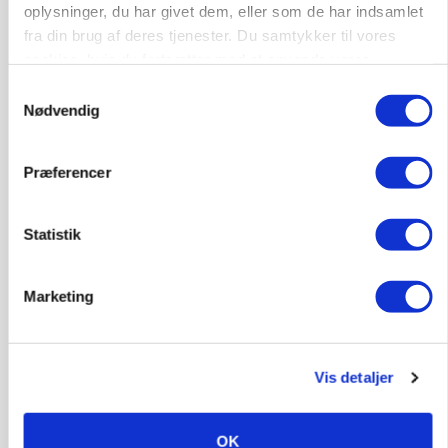
oplysninger, du har givet dem, eller som de har indsamlet
fra din brug af deres tjenester. Du samtykker til vores
cookies, hvis du fortsætter med at anvende vores
hjemmeside.
CAP-I-DANMARK
Samtykkevalg
Fjerkræbranchen: - Vi forlanger ens
Nødvendig
konkurrence- og produktionsvilkår
Præferencer
Statistik
Marketing
Vis detaljer
MARKEDSFOKUS
Prisgab på 20 kroner pr. kg vokser: Polsk kylling
presser markedet
OK