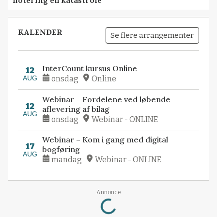
notering en katastrofe
KALENDER
Se flere arrangementer
InterCount kursus Online
12
AUG
onsdag
Online
Webinar – Fordelene ved løbende
12
aflevering af bilag
AUG
onsdag
Webinar - ONLINE
Webinar – Kom i gang med digital
17
bogføring
AUG
mandag
Webinar - ONLINE
Loading...
Annonce