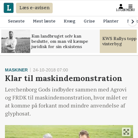
Læs e-avisen
LOGIN
MENU
Seneste
Mest læste
Kvæg
Grise
Planter
Mask
Kun landbruget selv kan
KWS Rallys toppe
beslutte, om man vil kæmpe
vinterbyg
juridisk for sin eksistens
MASKINER
24-10-2018 07:00
Klar til maskindemonstration
Lerchenborg Gods indbyder sammen med Agrovi
og FRDK til maskindemonstration, hvor målet er
at komme på forkant mod mindre anvendelse af
glyphosat.