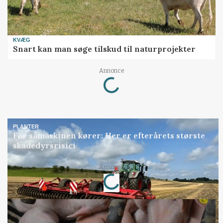
KVÆG
Snart kan man søge tilskud til naturprojekter
Loading...
Annonce
PLANTER
Før såmaskinen kører: Her er efterårets største
skadedyrsrisici
Loading...
Annonce