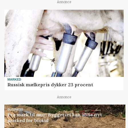
Annonce
MARKED
Russisk mælkepris dykker 23 procent
Annonce
BUSINESS
Fra mark til mur: Byggeriet kan åbne nyt
marked for biokul