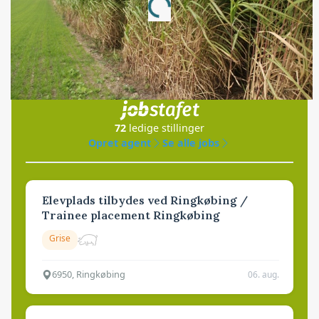
Loading...
Jobs
i samarbejde med
72
ledige stillinger
Opret agent
Se alle jobs
Elevplads tilbydes ved Ringkøbing /
Trainee placement Ringkøbing
Grise
6950, Ringkøbing
06. aug.