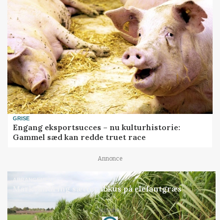
GRISE
Engang eksportsucces – nu kulturhistorie:
Gammel sæd kan redde truet race
Annonce
ARRANGEMENT
Markvandring sætter fokus på elefantgræs
Annonce