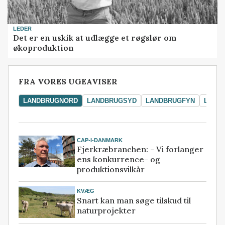
LEDER
Det er en uskik at udlægge et røgslør om
økoproduktion
FRA VORES UGEAVISER
LANDBRUGNORD
LANDBRUGSYD
LANDBRUGFYN
LAND
CAP-I-DANMARK
Fjerkræbranchen: - Vi forlanger
ens konkurrence- og
produktionsvilkår
KVÆG
Snart kan man søge tilskud til
naturprojekter