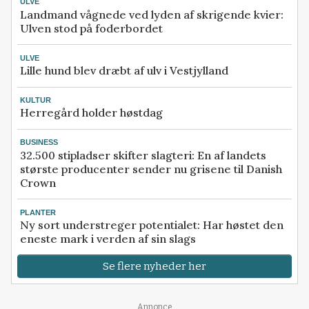
ULVE
Landmand vågnede ved lyden af skrigende kvier:
Ulven stod på foderbordet
ULVE
Lille hund blev dræbt af ulv i Vestjylland
KULTUR
Herregård holder høstdag
BUSINESS
32.500 stipladser skifter slagteri: En af landets
største producenter sender nu grisene til Danish
Crown
PLANTER
Ny sort understreger potentialet: Har høstet den
eneste mark i verden af sin slags
Se flere nyheder her
Annonce