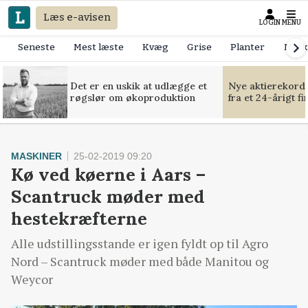
Læs e-avisen
LOGIN
MENU
Seneste
Mest læste
Kvæg
Grise
Planter
Mask
Det er en uskik at udlægge et
Nye aktierekorde
røgslør om økoproduktion
fra et 24-årigt f
MASKINER
25-02-2019 09:20
Kø ved køerne i Aars –
Scantruck møder med
hestekræfterne
Alle udstillingsstande er igen fyldt op til Agro
Nord – Scantruck møder med både Manitou og
Weycor