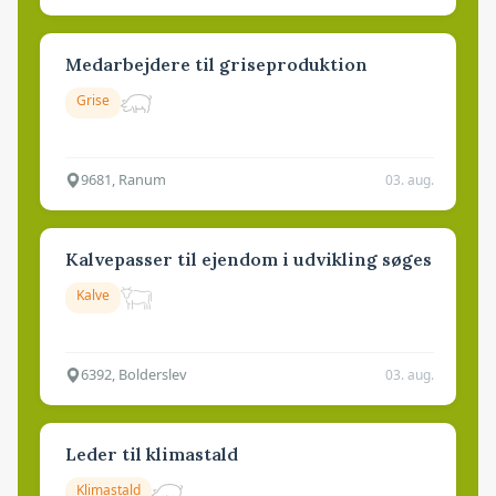
Medarbejdere til griseproduktion
Grise
9681, Ranum
03. aug.
Kalvepasser til ejendom i udvikling søges
Kalve
6392, Bolderslev
03. aug.
Leder til klimastald
Klimastald