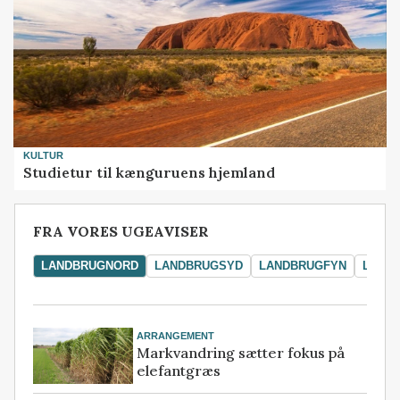
KULTUR
Studietur til kænguruens hjemland
FRA VORES UGEAVISER
LANDBRUGNORD
LANDBRUGSYD
LANDBRUGFYN
LAND
ARRANGEMENT
Markvandring sætter fokus på
elefantgræs