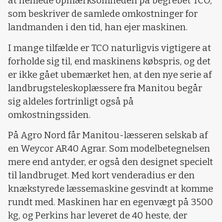
at henlede opmærksomheden på begrebet TCO,
som beskriver de samlede omkostninger for
landmanden i den tid, han ejer maskinen.
I mange tilfælde er TCO naturligvis vigtigere at
forholde sig til, end maskinens købspris, og det
er ikke gået ubemærket hen, at den nye serie af
landbrugsteleskoplæssere fra Manitou begår
sig aldeles fortrinligt også på
omkostningssiden.
På Agro Nord får Manitou-læsseren selskab af
en Weycor AR40 Agrar. Som modelbetegnelsen
mere end antyder, er også den designet specielt
til landbruget. Med kort venderadius er den
knækstyrede læssemaskine gesvindt at komme
rundt med. Maskinen har en egenvægt på 3500
kg, og Perkins har leveret de 40 heste, der