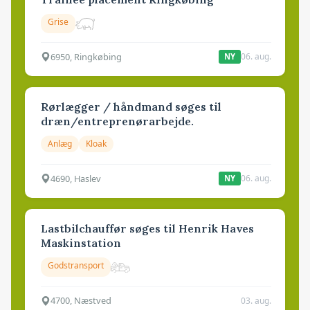
Grise
6950, Ringkøbing
06. aug.
NY
Rørlægger / håndmand søges til
dræn/entreprenørarbejde.
Anlæg
Kloak
4690, Haslev
06. aug.
NY
Lastbilchauffør søges til Henrik Haves
Maskinstation
Godstransport
4700, Næstved
03. aug.