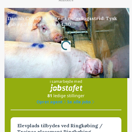
Annonce
GRISE
Danish Crown slår igen i noteringsstrid: Tysk
gab er 3 kroner – ikke 4,30
Annonce
Loading...
Jobs
i samarbejde med
81
ledige stillinger
Opret agent
Se alle jobs
Elevplads tilbydes ved Ringkøbing /
Trainee placement Ringkøbing