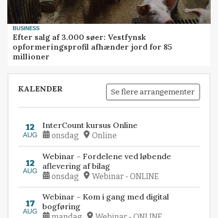
BUSINESS
Efter salg af 3.000 søer: Vestfynsk
opformeringsprofil afhænder jord for 85
millioner
KALENDER
Se flere arrangementer
InterCount kursus Online
12
AUG
onsdag
Online
Webinar – Fordelene ved løbende
12
aflevering af bilag
AUG
onsdag
Webinar - ONLINE
Webinar – Kom i gang med digital
17
bogføring
AUG
mandag
Webinar - ONLINE