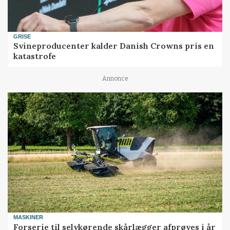
GRISE
Svineproducenter kalder Danish Crowns pris en
katastrofe
Annonce
MASKINER
Forserie til selvkørende skårlægger afprøves i år