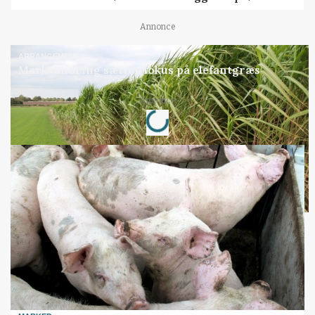
Annonce
ARRANGEMENT
Markvandring sætter fokus på elefantgræs
Loading...
Annonce