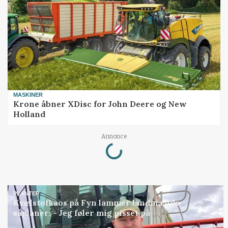
MASKINER
Krone åbner XDisc for John Deere og New
Holland
Loading...
Annonce
PLANTER
Kvælstofkaos på Fyn lammer landmænds
såplaner: - Jeg føler mig pisset på