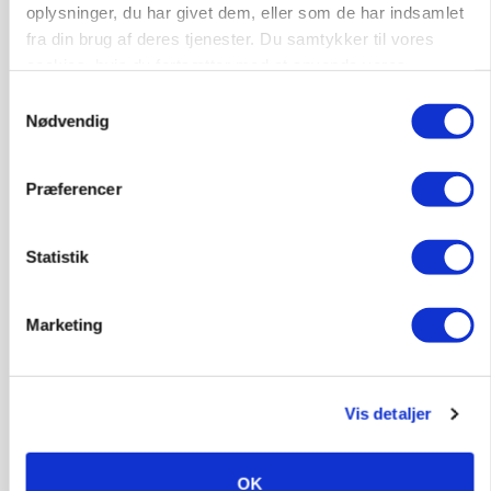
oplysninger, du har givet dem, eller som de har indsamlet
fra din brug af deres tjenester. Du samtykker til vores
cookies, hvis du fortsætter med at anvende vores
hjemmeside.
Samtykkevalg
Nødvendig
Præferencer
Statistik
LEDER
Det er en uskik at udlægge et røgslør om
økoproduktion
Marketing
HØST-TOUR
Vis detaljer
OK