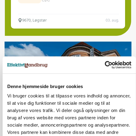
9670, Løgstør
03. aug.
Denne hjemmeside bruger cookies
Vi bruger cookies til at tilpasse vores indhold og annoncer,
til at vise dig funktioner til sociale medier og til at
analysere vores trafik. Vi deler også oplysninger om din
BUSINESS
brug af vores website med vores partnere inden for
Lave grisepriser og nye regler øger landbobanks
sociale medier, annonceringspartnere og analysepartnere.
forsigtighed
Vores partnere kan kombinere disse data med andre