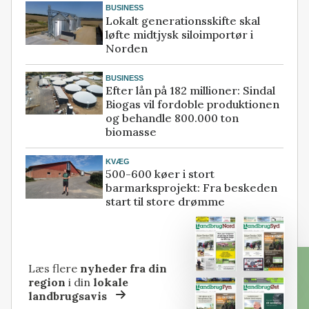
BUSINESS
Lokalt generationsskifte skal
løfte midtjysk siloimportør i
Norden
BUSINESS
Efter lån på 182 millioner: Sindal
Biogas vil fordoble produktionen
og behandle 800.000 ton
biomasse
KVÆG
500-600 køer i stort
barmarksprojekt: Fra beskeden
start til store drømme
Læs flere
nyheder fra din
region
i din
lokale
landbrugsavis