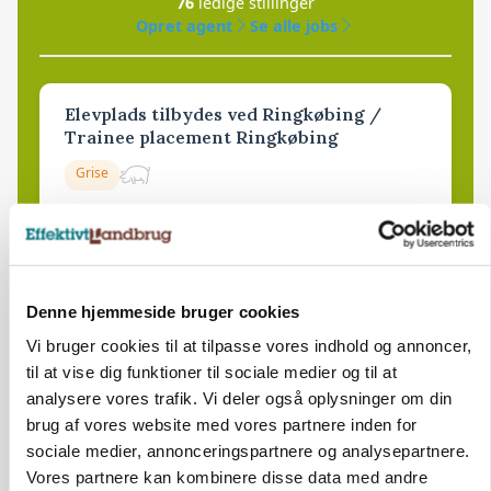
76
ledige stillinger
Opret agent
Se alle jobs
Elevplads tilbydes ved Ringkøbing /
Trainee placement Ringkøbing
Grise
6950, Ringkøbing
06. aug.
NY
Rørlægger / håndmand søges til
Denne hjemmeside bruger cookies
dræn/entreprenørarbejde.
Vi bruger cookies til at tilpasse vores indhold og annoncer,
Anlæg
Kloak
til at vise dig funktioner til sociale medier og til at
analysere vores trafik. Vi deler også oplysninger om din
4690, Haslev
06. aug.
NY
brug af vores website med vores partnere inden for
sociale medier, annonceringspartnere og analysepartnere.
Vores partnere kan kombinere disse data med andre