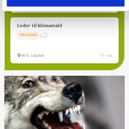
6392, Bolderslev
03. aug.
Leder til klimastald
Klimastald
9670, Løgstør
03. aug.