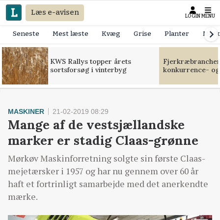
Læs e-avisen
LOGIN
MENU
Seneste
Mest læste
Kvæg
Grise
Planter
Mask
KWS Rallys topper årets
Fjerkræbranchen:
sortsforsøg i vinterbyg
konkurrence- og
MASKINER
21-02-2019 08:29
Mange af de vestsjællandske
marker er stadig Claas-grønne
Mørkøv Maskinforretning solgte sin første Claas-
mejetærsker i 1957 og har nu gennem over 60 år
haft et fortrinligt samarbejde med det anerkendte
mærke.