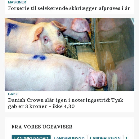
MASKINER
Forserie til selvkørende skårlægger afprøves i år
GRISE
Danish Crown slår igen i noteringsstrid: Tysk
gab er 3 kroner – ikke 4,30
FRA VORES UGEAVISER
LANDBRUGNORD
LANDBRUGSYD
LANDBRUGFYN
LAND