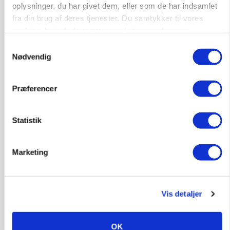
Lastbilchauffør søges til Henrik Haves
oplysninger, du har givet dem, eller som de har indsamlet
Maskinstation
fra din brug af deres tjenester. Du samtykker til vores
cookies, hvis du fortsætter med at anvende vores
Godstransport
hjemmeside.
Samtykkevalg
Nødvendig
4700, Næstved
03. aug.
Præferencer
Medarbejdere til griseproduktion
Grise
Statistik
9681, Ranum
03. aug.
Marketing
Kalvepasser til ejendom i udvikling søges
Vis detaljer
Kalve
OK