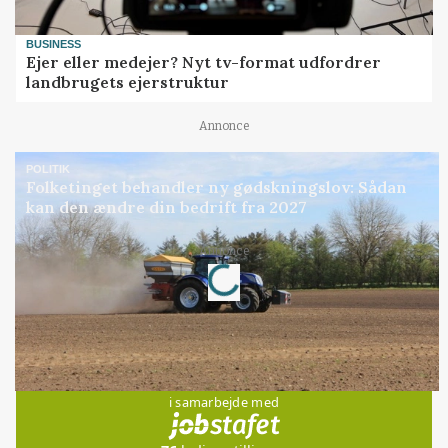
BUSINESS
Ejer eller medejer? Nyt tv-format udfordrer
landbrugets ejerstruktur
Annonce
POLITIK
Folketinget behandler ny gødskningslov: Sådan
kan den ændre din bedrift fra 2027
Annonce
Loading...
Jobs
i samarbejde med