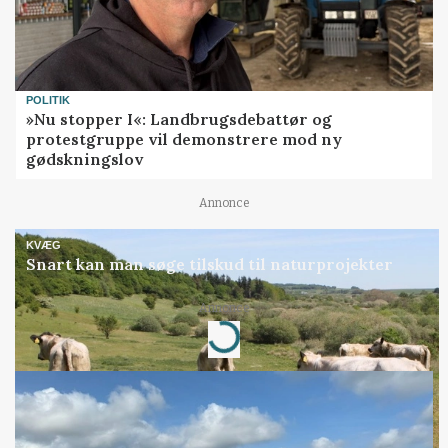
POLITIK
»Nu stopper I«: Landbrugsdebattør og
protestgruppe vil demonstrere mod ny
gødskningslov
Annonce
KVÆG
Snart kan man søge tilskud til naturprojekter
Loading...
Annonce