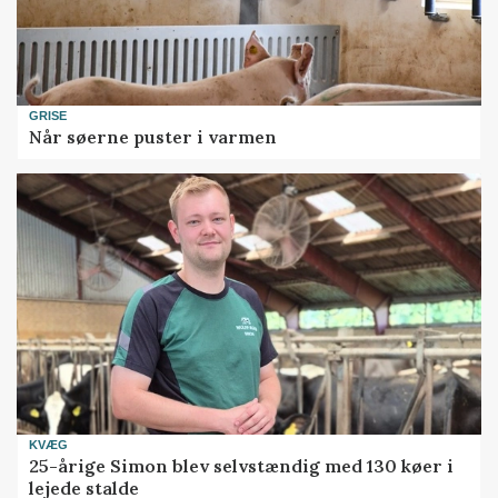
GRISE
Når søerne puster i varmen
KVÆG
25-årige Simon blev selvstændig med 130 køer i
lejede stalde