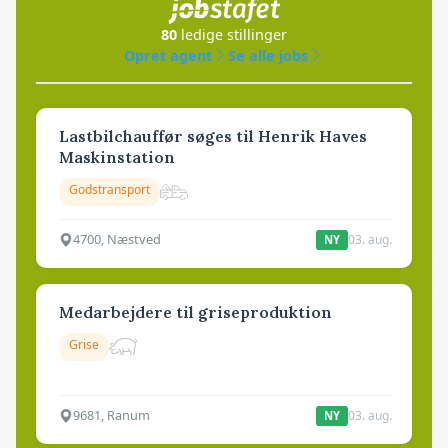
80
ledige stillinger
Opret agent
Se alle jobs
Lastbilchauffør søges til Henrik Haves
Maskinstation
Godstransport
4700, Næstved
03. aug.
NY
Medarbejdere til griseproduktion
Grise
9681, Ranum
03. aug.
NY