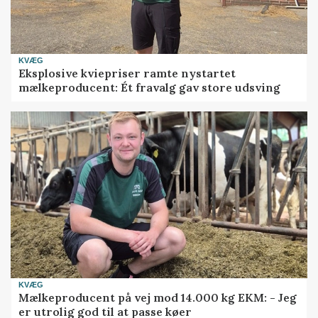
KVÆG
Eksplosive kviepriser ramte nystartet
mælkeproducent: Ét fravalg gav store udsving
KVÆG
Mælkeproducent på vej mod 14.000 kg EKM: - Jeg
er utrolig god til at passe køer