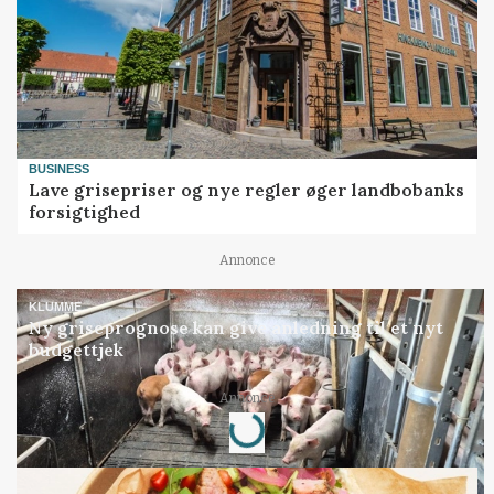
BUSINESS
Lave grisepriser og nye regler øger landbobanks
forsigtighed
Annonce
KLUMME
Ny griseprognose kan give anledning til et nyt
budgettjek
Loading...
Annonce