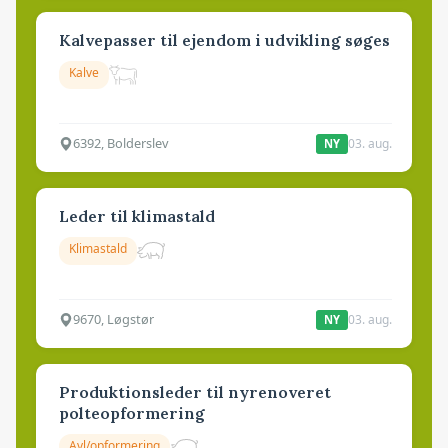
Kalvepasser til ejendom i udvikling søges
Kalve
6392, Bolderslev
03. aug.
NY
Leder til klimastald
Klimastald
9670, Løgstør
03. aug.
NY
Produktionsleder til nyrenoveret
polteopformering
Avl/opformering