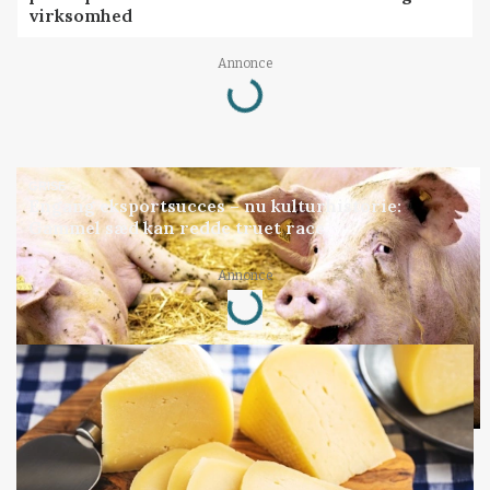
virksomhed
Loading...
Annonce
GRISE
Engang eksportsucces – nu kulturhistorie:
Gammel sæd kan redde truet race
Loading...
Annonce