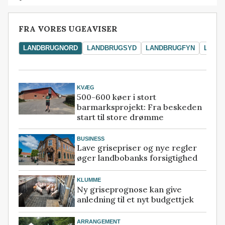
FRA VORES UGEAVISER
LANDBRUGNORD
LANDBRUGSYD
LANDBRUGFYN
LAND
KVÆG
500-600 køer i stort
barmarksprojekt: Fra beskeden
start til store drømme
BUSINESS
Lave grisepriser og nye regler
øger landbobanks forsigtighed
KLUMME
Ny griseprognose kan give
anledning til et nyt budgettjek
ARRANGEMENT