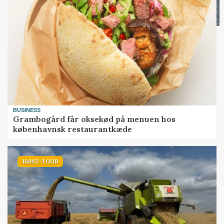
BUSINESS
Grambogård får oksekød på menuen hos
københavnsk restaurantkæde
HØST-TOUR