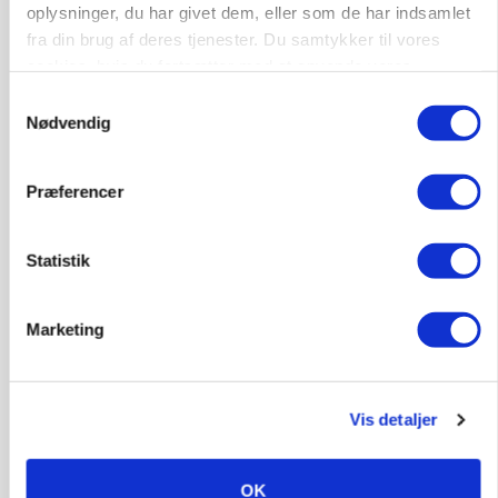
oplysninger, du har givet dem, eller som de har indsamlet
fra din brug af deres tjenester. Du samtykker til vores
cookies, hvis du fortsætter med at anvende vores
hjemmeside.
Samtykkevalg
LEDER
Landmænd drukner i papir, mens Mette F.
Nødvendig
ignorerer den lovede regelforenkling
Præferencer
Statistik
Marketing
Vis detaljer
KVÆG
500-600 køer i stort barmarksprojekt: Fra
OK
beskeden start til store drømme