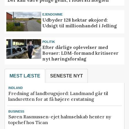
Der kan være penge gemt, i foderstrategien
EJENDOMME
Udbyder 128 hektar økojord:
Udsigt til millionhandel i Jelling
POLITIK
Efter dårlige oplevelser med
Bovaer: LDM-formand kritiserer
nyt høringsforslag
MEST LÆSTE
SENESTE NYT
INDLAND
Fredning af landbrugsjord: Landmand går til
landsretten for at få højere erstatning
BUSINESS
Søren Rasmussen-ejet halmselskab henter ny
topchef hos Tican