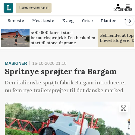
Læs e-avisen
LOGIN
MENU
Seneste
Mest læste
Kvæg
Grise
Planter
Mask
500-600 køer i stort
Befriende, at to
barmarksprojekt: Fra beskeden
blevet klogere. D
start til store drømme
MASKINER
16-10-2020 21:18
Spritnye sprøjter fra Bargam
Den italienske sprøjtefabrik Bargam introducerer
nu fem nye trailersprøjter til det danske marked.