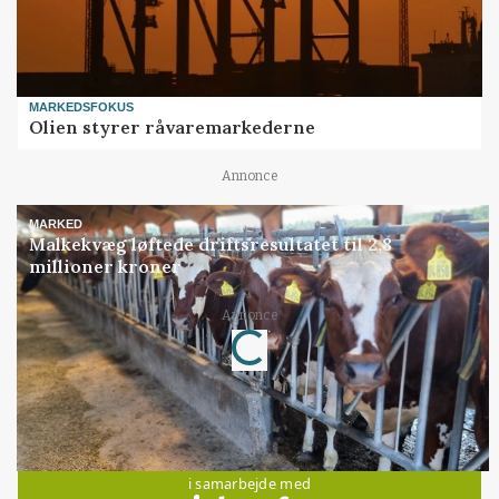
MARKEDSFOKUS
Olien styrer råvaremarkederne
Annonce
MARKED
Malkekvæg løftede driftsresultatet til 2,8
millioner kroner
Annonce
Loading...
Jobs
i samarbejde med