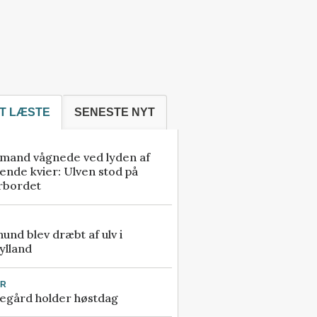
T LÆSTE
SENESTE NYT
mand vågnede ved lyden af
ende kvier: Ulven stod på
rbordet
 hund blev dræbt af ulv i
ylland
UR
egård holder høstdag