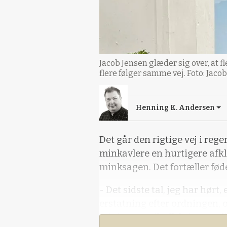
Jacob Jensen glæder sig over, at f
flere følger samme vej. Foto: Jaco
Henning K. Andersen
Det går den rigtige vej i reg
minkavlere en hurtigere afkl
minksagen. Det fortæller fød
- Det sidste tal, jeg har hørt, 
erstatning efter ordningen, o
ministeren til Effektivt Land