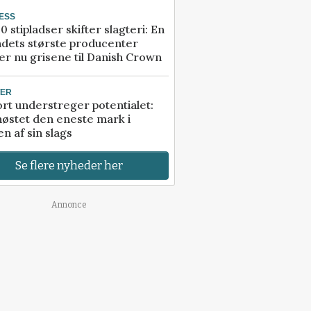
ESS
0 stipladser skifter slagteri: En
ndets største producenter
r nu grisene til Danish Crown
TER
rt understreger potentialet:
høstet den eneste mark i
n af sin slags
Se flere nyheder her
Annonce