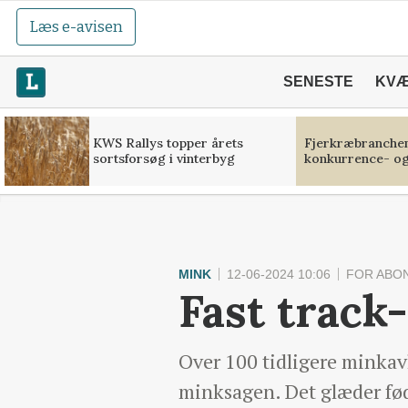
Læs e-avisen
SENESTE
KV
KWS Rallys topper årets
Fjerkræbranchen:
sortsforsøg i vinterbyg
konkurrence- og
MINK
12-06-2024 10:06
FOR ABO
Fast track
Over 100 tidligere minkavl
minksagen. Det glæder føde