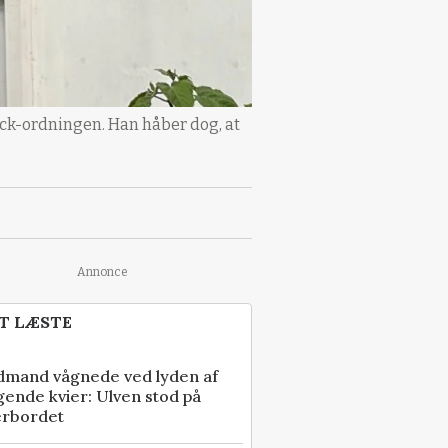
track-ordningen. Han håber dog, at
Annonce
T LÆSTE
dmand vågnede ved lyden af
gende kvier: Ulven stod på
erbordet