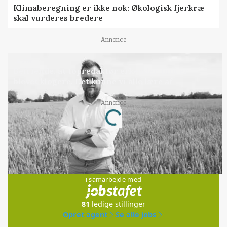
Klimaberegning er ikke nok: Økologisk fjerkræ
skal vurderes bredere
Annonce
LEDER
Befriende, at topredaktør erkender, hun er
blevet klogere. Det kunne vi alle lære af
Annonce
Loading...
Jobs
i samarbejde med
81
ledige stillinger
Opret agent
Se alle jobs