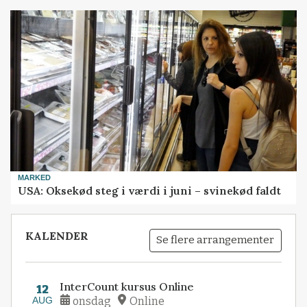
MARKED
USA: Oksekød steg i værdi i juni – svinekød faldt
KALENDER
Se flere arrangementer
InterCount kursus Online
12
AUG
onsdag
Online