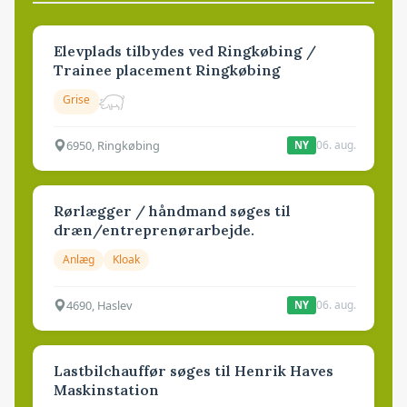
Elevplads tilbydes ved Ringkøbing /
Trainee placement Ringkøbing
Grise
6950, Ringkøbing
06. aug.
NY
Rørlægger / håndmand søges til
dræn/entreprenørarbejde.
Anlæg
Kloak
4690, Haslev
06. aug.
NY
Lastbilchauffør søges til Henrik Haves
Maskinstation