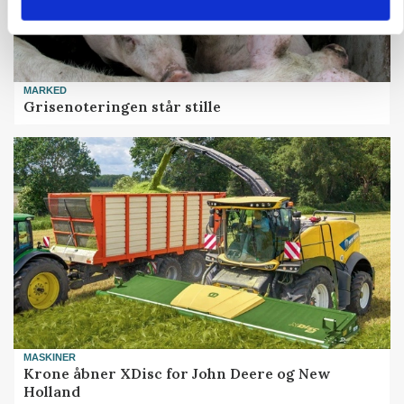
MARKED
Grisenoteringen står stille
MASKINER
Krone åbner XDisc for John Deere og New
Holland