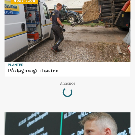
HØST-TOUR
PLANTER
På døgnvagt i høsten
Loading...
Annonce