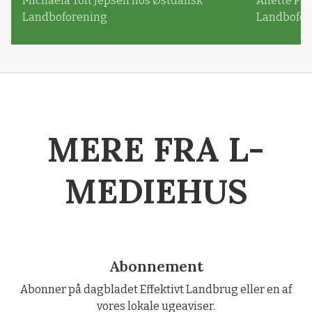
Michaela Toft Jepsen hos Østdansk
Anette Pl
Landboforening
Landbofor
MERE FRA L-
MEDIEHUS
Abonnement
Abonner på dagbladet Effektivt Landbrug eller en af
vores lokale ugeaviser.