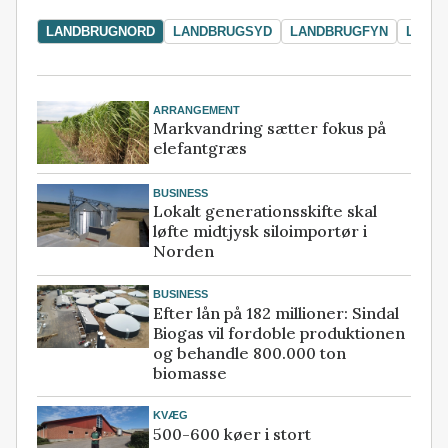
LANDBRUGNORD
LANDBRUGSYD
LANDBRUGFYN
LAND
ARRANGEMENT
Markvandring sætter fokus på
elefantgræs
BUSINESS
Lokalt generationsskifte skal
løfte midtjysk siloimportør i
Norden
BUSINESS
Efter lån på 182 millioner: Sindal
Biogas vil fordoble produktionen
og behandle 800.000 ton
biomasse
KVÆG
500-600 køer i stort