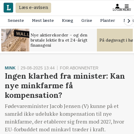
Læs e-avisen
LOGIN
MENU
Seneste
Mest læste
Kvæg
Grise
Planter
Mask
Nye aktierekorder – og den
brutale lektie fra et 24-årigt
På døgnvagt i hø
finansgeni
MINK
29-08-2025 13:44
FOR ABONNENTER
Ingen klarhed fra minister: Kan
nye minkfarme få
kompensation?
Fødevareminister Jacob Jensen (V) kunne på et
samråd ikke udelukke kompensation til nye
minkfarme, der etablerer sig frem mod 2027, hvor
EU-forbuddet mod minkavl træder i kraft.