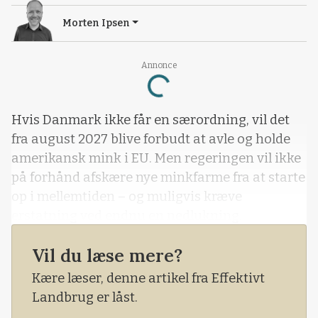
Morten Ipsen
Annonce
Loading...
Hvis Danmark ikke får en særordning, vil det
fra august 2027 blive forbudt at avle og holde
amerikansk mink i EU. Men regeringen vil ikke
på forhånd afskære nye minkfarme fra at starte
op i mellemtiden – og muligvis kræve
erstatning ved endnu en nedlukning.
Vil du læse mere?
Kære læser, denne artikel fra Effektivt
Landbrug er låst.