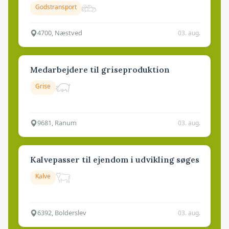
Godstransport
4700, Næstved
03. aug.
Medarbejdere til griseproduktion
Grise
9681, Ranum
03. aug.
Kalvepasser til ejendom i udvikling søges
Kalve
6392, Bolderslev
03. aug.