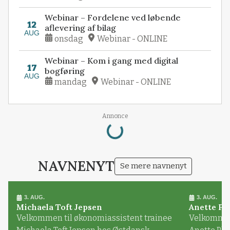
Webinar – Fordelene ved løbende
12
aflevering af bilag
AUG
onsdag
Webinar - ONLINE
Webinar – Kom i gang med digital
17
bogføring
AUG
mandag
Webinar - ONLINE
Loading...
Annonce
NAVNENYT
Se mere navnenyt
3. AUG.
3. AUG.
Michaela Toft Jepsen
Anette Pl
Velkommen til økonomiassistent trainee
Velkommen 