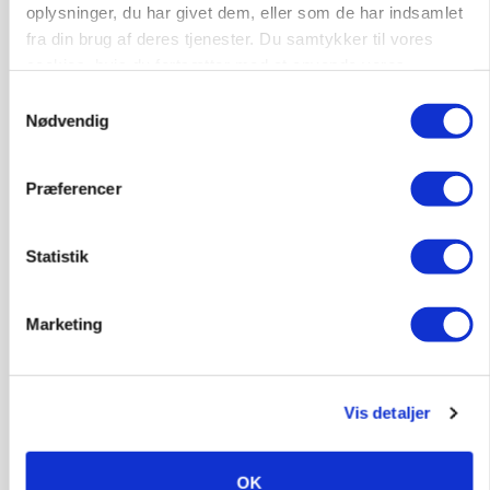
oplysninger, du har givet dem, eller som de har indsamlet
fra din brug af deres tjenester. Du samtykker til vores
cookies, hvis du fortsætter med at anvende vores
MASKINER
hjemmeside.
Samtykkevalg
Forserie til selvkørende skårlægger afprøves i år
Nødvendig
Annonce
Præferencer
ARRANGEMENT
Markvandring sætter fokus på elefantgræs
Loading...
Statistik
Annonce
Marketing
Vis detaljer
OK