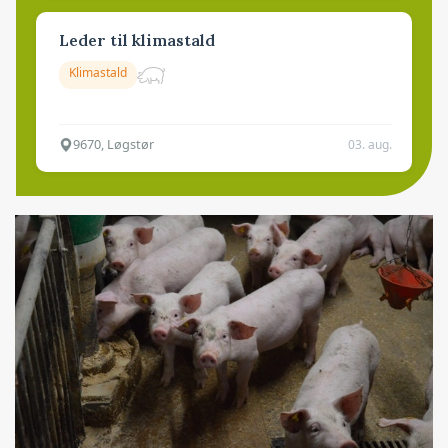
Leder til klimastald
Klimastald
9670, Løgstør
03. aug.