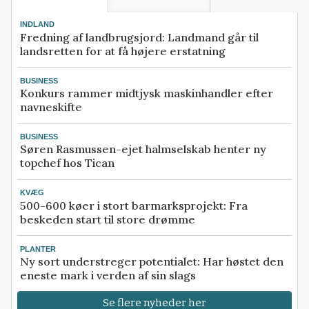
INDLAND
Fredning af landbrugsjord: Landmand går til
landsretten for at få højere erstatning
BUSINESS
Konkurs rammer midtjysk maskinhandler efter
navneskifte
BUSINESS
Søren Rasmussen-ejet halmselskab henter ny
topchef hos Tican
KVÆG
500-600 køer i stort barmarksprojekt: Fra
beskeden start til store drømme
PLANTER
Ny sort understreger potentialet: Har høstet den
eneste mark i verden af sin slags
Se flere nyheder her