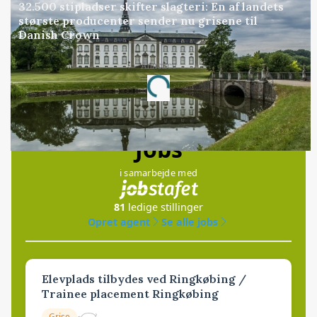
32.500 stipladser skifter slagteri: En af landets
største producenter sender nu grisene til
Danish Crown
Annonce
Loading...
Jobs
i samarbejde med
81
ledige stillinger
Opret agent
Se alle jobs
Elevplads tilbydes ved Ringkøbing /
Trainee placement Ringkøbing
Grise