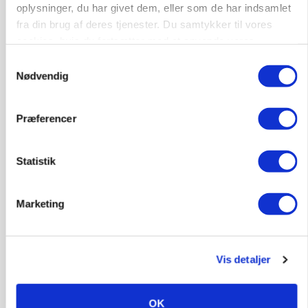
oplysninger, du har givet dem, eller som de har indsamlet
Medarbejdere til griseproduktion
fra din brug af deres tjenester. Du samtykker til vores
Grise
cookies, hvis du fortsætter med at anvende vores
hjemmeside.
Samtykkevalg
Nødvendig
9681, Ranum
03. aug.
Præferencer
Kalvepasser til ejendom i udvikling søges
Statistik
Kalve
Marketing
6392, Bolderslev
03. aug.
Leder til klimastald
Vis detaljer
Klimastald
OK