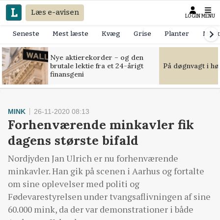
Læs e-avisen
LOGIN
MENU
Seneste
Mest læste
Kvæg
Grise
Planter
Mask
Nye aktierekorder – og den
brutale lektie fra et 24-årigt
På døgnvagt i hø
finansgeni
MINK
26-11-2020 08:13
Forhenværende minkavler fik
dagens største bifald
Nordjyden Jan Ulrich er nu forhenværende
minkavler. Han gik på scenen i Aarhus og fortalte
om sine oplevelser med politi og
Fødevarestyrelsen under tvangsaflivningen af sine
60.000 mink, da der var demonstrationer i både