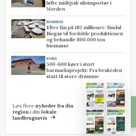
løfte midtjysk siloimportør i
Norden
BUSINESS
Efter lån på 182 millioner: Sindal
Biogas vil fordoble produktionen
og behandle 800.000 ton
biomasse
KVÆG
500-600 køer i stort
barmarksprojekt: Fra beskeden
start til store drømme
Læs flere
nyheder fra din
region
i din
lokale
landbrugsavis