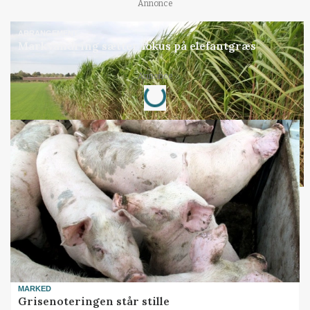
Annonce
ARRANGEMENT
Markvandring sætter fokus på elefantgræs
Loading...
Annonce
MARKED
Grisenoteringen står stille