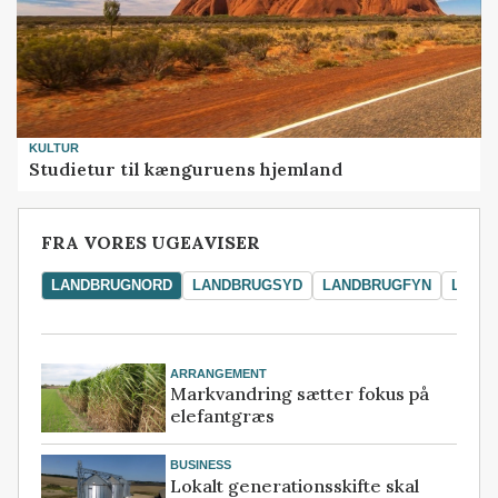
KULTUR
Studietur til kænguruens hjemland
FRA VORES UGEAVISER
LANDBRUGNORD
LANDBRUGSYD
LANDBRUGFYN
LAND
ARRANGEMENT
Markvandring sætter fokus på
elefantgræs
BUSINESS
Lokalt generationsskifte skal