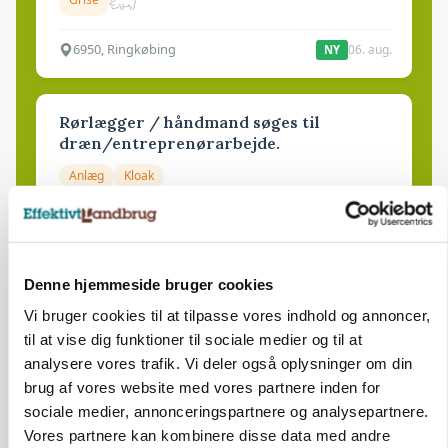
6950, Ringkøbing
06. aug.
NY
Rørlægger / håndmand søges til
dræn/entreprenørarbejde.
Anlæg
Kloak
4690, Haslev
06. aug.
NY
Denne hjemmeside bruger cookies
Lastbilchauffør søges til Henrik Haves
Vi bruger cookies til at tilpasse vores indhold og annoncer,
Maskinstation
til at vise dig funktioner til sociale medier og til at
Godstransport
analysere vores trafik. Vi deler også oplysninger om din
brug af vores website med vores partnere inden for
4700, Næstved
03. aug.
sociale medier, annonceringspartnere og analysepartnere.
Vores partnere kan kombinere disse data med andre