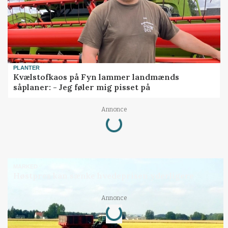
PLANTER
Kvælstofkaos på Fyn lammer landmænds
såplaner: - Jeg føler mig pisset på
Loading...
Annonce
MARKED
Høstpres kan sænke hvedeprisen yderligere
Loading...
Annonce