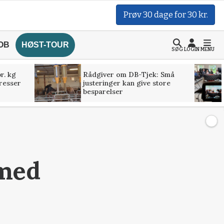
Prøv 30 dage for 30 kr.
OB
HØST-TOUR
SØG
LOGIN
MENU
r. kg
Rådgiver om DB-Tjek: Små
presser
justeringer kan give store
besparelser
 med