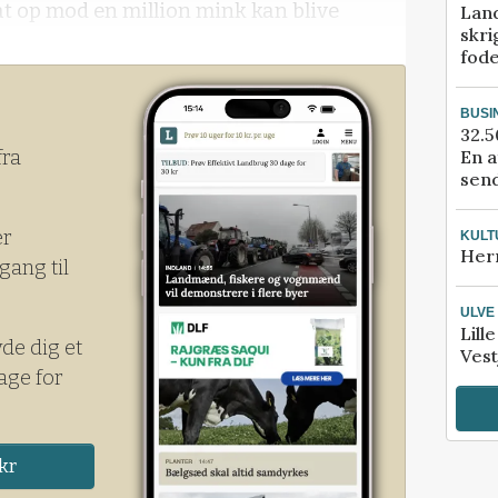
 at op mod en million mink kan blive
Lan
skri
.
fod
restyrelsen, Beredskabsstyrelsen og
BUSI
ationen, der kommer til at strække sig over
32.5
En a
fra
send
er
KULT
Her
gang til
ULVE
Lill
yde dig et
Vest
age for
kr