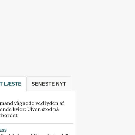
T LÆSTE
SENESTE NYT
mand vågnede ved lyden af
ende kvier: Ulven stod på
rbordet
ESS