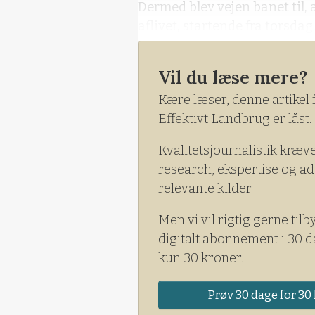
Dermed blev vejen banet til,
aflivet, startende fra torsdag
Omkring 200 mand fra Fødeva
Vil du læse mere?
politiet er involveret i oper
flere måneder.
Kære læser, denne artikel 
Effektivt Landbrug er låst.
Kvalitetsjournalistik kræv
research, ekspertise og ad
relevante kilder.
Men vi vil rigtig gerne tilb
digitalt abonnement i 30 d
kun 30 kroner.
Prøv 30 dage for 30 