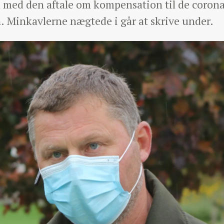
hed med den aftale om kompensation til de coro
. Minkavlerne nægtede i går at skrive under.