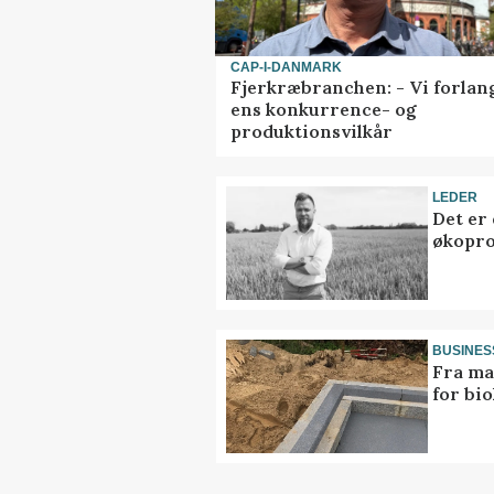
CAP-I-DANMARK
Fjerkræbranchen: - Vi forlan
ens konkurrence- og
produktionsvilkår
LEDER
Det er
økopr
BUSINES
Fra ma
for bio