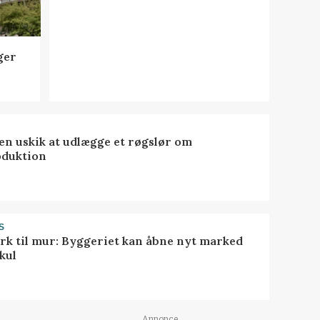
ger
 en uskik at udlægge et røgslør om
oduktion
S
rk til mur: Byggeriet kan åbne nyt marked
kul
Annonce