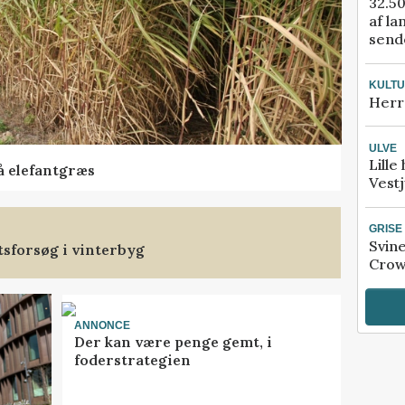
32.50
af la
sende
KULT
Herr
ULVE
Lille
å elefantgræs
Vestj
GRISE
Svin
tsforsøg i vinterbyg
Crow
ANNONCE
Der kan være penge gemt, i
foderstrategien