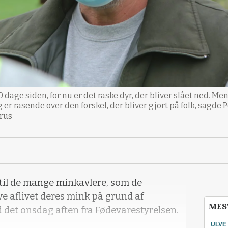
10 dage siden, for nu er det raske dyr, der bliver slået ned. Me
 er rasende over den forskel, der bliver gjort på folk, sagde P
arus
il de mange minkavlere, som de
 aflivet deres mink på grund af
MES
d det onsdag aften fra Fødevarestyrelsen.
ULVE