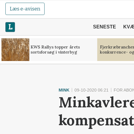
Læs e-avisen
SENESTE
KV
KWS Rallys topper årets
Fjerkræbranchen:
sortsforsøg i vinterbyg
konkurrence- og
MINK
09-10-2020 06:21
FOR ABO
Minkavlere
kompensat