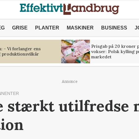
ÆG
GRISE
PLANTER
MASKINER
BUSINESS
J
Prisgab på 20 kroner p
 - Vi forlanger ens
vokser: Polsk kylling 
 produktionsvilkår
markedet
Annonce
NNENTER
 stærkt utilfredse
ion