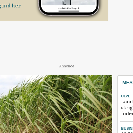
 ind her
Annonce
MES
ULVE
Land
skrig
fode
BUSIN