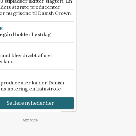
0 stipladser skifter slagteri: En
ndets største producenter
r nu grisene til Danish Crown
UR
egård holder høstdag
 hund blev dræbt af ulv i
ylland
eproducenter kalder Danish
ns notering en katastrofe
Se flere nyheder her
Annonce