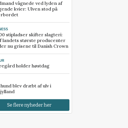
dmand vågnede ved lyden af
gende kvier: Ulven stod på
erbordet
NESS
00 stipladser skifter slagteri:
f landets største producenter
er nu grisene til Danish Crown
UR
regård holder høstdag
e hund blev dræbt af ulv i
jylland
Se flere nyheder her