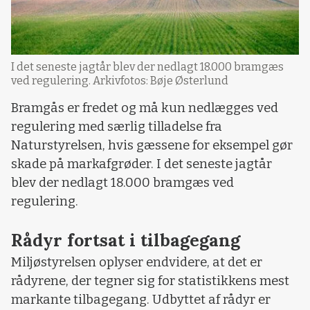
I det seneste jagtår blev der nedlagt 18.000 bramgæs
ved regulering. Arkivfotos: Bøje Østerlund
Bramgås er fredet og må kun nedlægges ved
regulering med særlig tilladelse fra
Naturstyrelsen, hvis gæssene for eksempel gør
skade på markafgrøder. I det seneste jagtår
blev der nedlagt 18.000 bramgæs ved
regulering.
Rådyr fortsat i tilbagegang
Miljøstyrelsen oplyser endvidere, at det er
rådyrene, der tegner sig for statistikkens mest
markante tilbagegang. Udbyttet af rådyr er