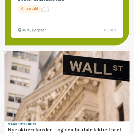
Klimastald
9670, Løgstør
03. aug.
MARKEDSFOKUS
Nye aktierekorder – og den brutale lektie fra et