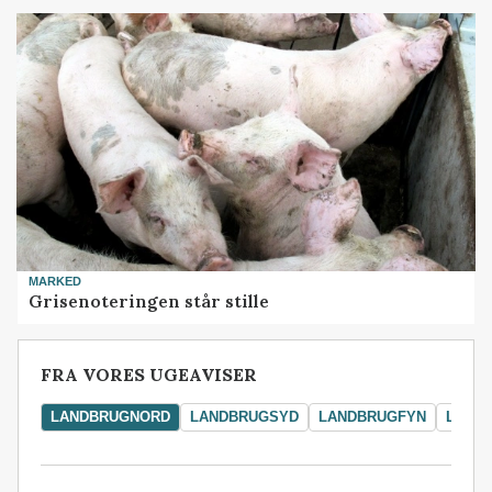
MARKED
Grisenoteringen står stille
FRA VORES UGEAVISER
LANDBRUGNORD
LANDBRUGSYD
LANDBRUGFYN
LAND