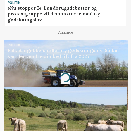
POLITIK
»Nu stopper I«: Landbrugsdebattør og
protestgruppe vil demonstrere mod ny
gødskningslov
Annonce
POLITIK
Folketinget behandler ny gødskningslov: Sådan
kan den ændre din bedrift fra 2027
Annonce
Loading...