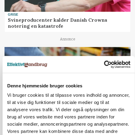
GRISE
Svineproducenter kalder Danish Crowns
notering en katastrofe
Annonce
Denne hjemmeside bruger cookies
Vi bruger cookies til at tilpasse vores indhold og annoncer,
til at vise dig funktioner til sociale medier og til at
analysere vores trafik. Vi deler også oplysninger om din
brug af vores website med vores partnere inden for
LÆSERBREVE
sociale medier, annonceringspartnere og analysepartnere.
Debat: Danskernes indkøb stemmer ikke med
Vores partnere kan kombinere disse data med andre
kravene til økologi