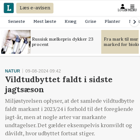
Læs e-avisen
LOGIN
MENU
Seneste
Mest læste
Kvæg
Grise
Planter
Mask
Russisk mælkepris dykker 23
Fra mark til mur
procent
marked for bioku
NATUR
09-08-2024 09:42
Vildtudbyttet faldt i sidste
jagtsæson
Miljøstyrelsen oplyser, at det samlede vildtudbytte
faldt markant i 2023/24 i forhold til det foregående
jagt-år, men at nogle arter var markante
undtagelser. Det gælder eksempelvis kronvildt og
dåvildt, hvor udbyttet fortsat stiger.