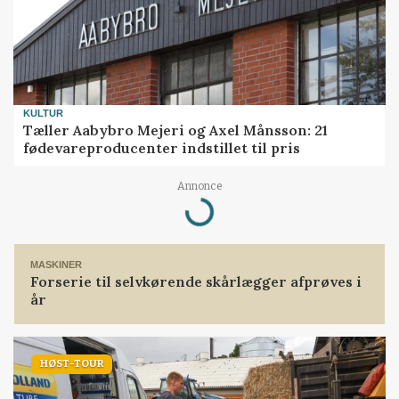
KULTUR
Tæller Aabybro Mejeri og Axel Månsson: 21
fødevareproducenter indstillet til pris
Annonce
Loading...
MASKINER
Forserie til selvkørende skårlægger afprøves i
år
HØST-TOUR