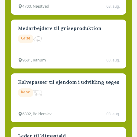
4700, Næstved
03. aug.
Medarbejdere til griseproduktion
Grise
9681, Ranum
03. aug.
Kalvepasser til ejendom i udvikling søges
Kalve
6392, Bolderslev
03. aug.
Leder til klimastald