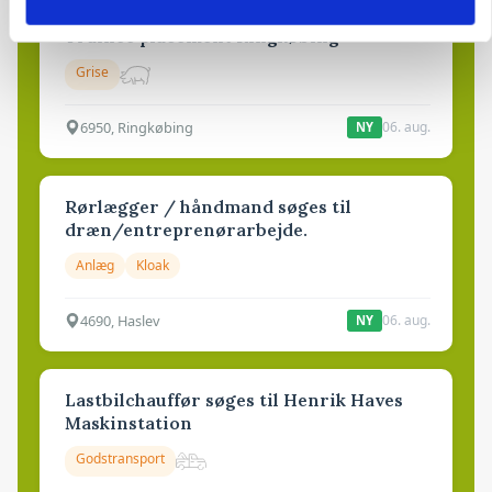
Elevplads tilbydes ved Ringkøbing /
Trainee placement Ringkøbing
Grise
6950, Ringkøbing
06. aug.
NY
Rørlægger / håndmand søges til
dræn/entreprenørarbejde.
Anlæg
Kloak
4690, Haslev
06. aug.
NY
Lastbilchauffør søges til Henrik Haves
Maskinstation
Godstransport