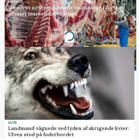
MARKED
Uændret notering: Spæde lyspunkter i fortsat
presset marked for oksekød
Annonce
Loading...
ULVE
Landmand vågnede ved lyden af skrigende kvier:
Ulven stod på foderbordet