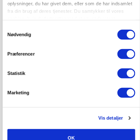
oplysninger, du har givet dem, eller som de har indsamlet
fra din brug af deres tjenester. Du samtykker til vores
Annonce
cookies, hvis du fortsætter med at anvende vores
MASKINER
hjemmeside.
Samtykkevalg
Krone åbner XDisc for John Deere og New
Nødvendig
Holland
Annonce
Loading...
Præferencer
Statistik
Jobs
Marketing
i samarbejde med
78
ledige stillinger
Vis detaljer
Opret agent
Se alle jobs
OK