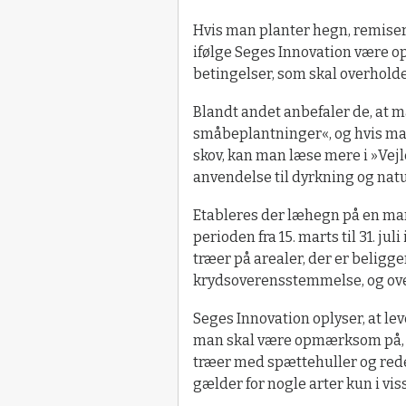
Hvis man planter hegn, remiser 
ifølge Seges Innovation være o
betingelser, som skal overhold
Blandt andet anbefaler de, at 
småbeplantninger«, og hvis man 
skov, kan man læse mere i »Vej
anvendelse til dyrkning og nat
Etableres der læhegn på en ma
perioden fra 15. marts til 31. j
træer på arealer, der er belig
krydsoverensstemmelse, og overt
Seges Innovation oplyser, at le
man skal være opmærksom på, at
træer med spættehuller og rede
gælder for nogle arter kun i vis