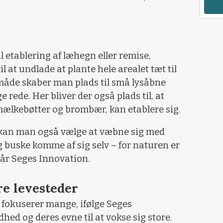
il etablering af læhegn eller remise,
l at undlade at plante hele arealet tæt til
måde skaber man plads til små lysåbne
 rede. Her bliver der også plads til, at
mælkebøtter og brombær, kan etablere sig.
, kan man også vælge at væbne sig med
 buske komme af sig selv – for naturen er
slår Seges Innovation.
re levesteder
n fokuserer mange, ifølge Seges
ed og deres evne til at vokse sig store.