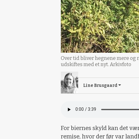
Over tid bliver hegnene mere og m
udskiftes med et nyt. Arkivfoto
Line Brusgaard
For biernes skyld kan det vær
remise, hvor der før var lan