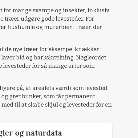
at for mange svampe og insekter, inklusiv
e træer udgøre gode levesteder. For
er hushumle og murerbier i træer, der
e af de nye træer for eksempel knækker i
et laver bid og barkskrælning. Nøgleordet
ve levesteder for så mange arter som
igere på, at arealets værdi som levested
n- og grenbunker, som får permanent
 med til at skabe skjul og levesteder for en
gler og naturdata