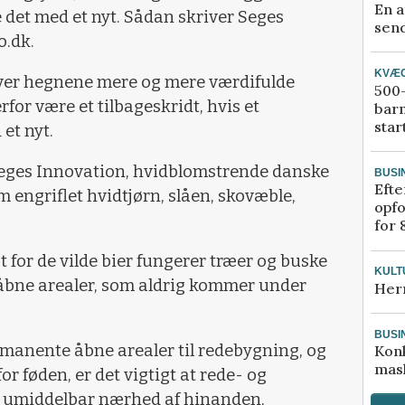
En a
 det med et nyt. Sådan skriver Seges
send
o.dk.
KVÆ
liver hegnene mere og mere værdifulde
500-
rfor være et tilbageskridt, hvis et
bar
star
et nyt.
Seges Innovation, hvidblomstrende danske
BUSI
Efte
m engriflet hvidtjørn, slåen, skovæble,
opfo
for 
 for de vilde bier fungerer træer og buske
KULT
åbne arealer, som aldrig kommer under
Her
BUSI
rmanente åbne arealer til redebygning, og
Kon
mask
for føden, er det vigtigt at rede- og
i umiddelbar nærhed af hinanden,