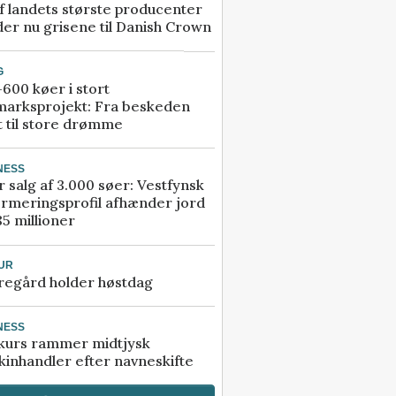
f landets største producenter
er nu grisene til Danish Crown
G
600 køer i stort
marksprojekt: Fra beskeden
t til store drømme
NESS
r salg af 3.000 søer: Vestfynsk
rmeringsprofil afhænder jord
85 millioner
UR
regård holder høstdag
NESS
kurs rammer midtjysk
inhandler efter navneskifte