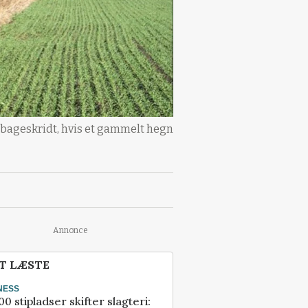
ilbageskridt, hvis et gammelt hegn
Annonce
T LÆSTE
NESS
00 stipladser skifter slagteri: