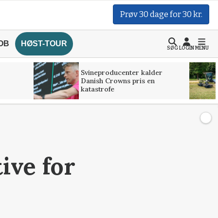
Prøv 30 dage for 30 kr.
OB
HØST-TOUR
SØG
LOGIN
MENU
Svineproducenter kalder
Danish Crowns pris en
katastrofe
ive for