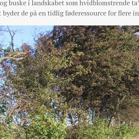
 og buske i landskabet som hvidblomstrende ta’ 
byder de på en tidlig føderessource for flere in