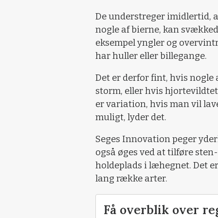
De understreger imidlertid, 
nogle af bierne, kan svækked
eksempel yngler og overvintr
har huller eller billegange.
Det er derfor fint, hvis nogl
storm, eller hvis hjortevildt
er variation, hvis man vil la
muligt, lyder det.
Seges Innovation peger yderl
også øges ved at tilføre ste
holdeplads i læhegnet. Det er
lang række arter.
Få overblik over re