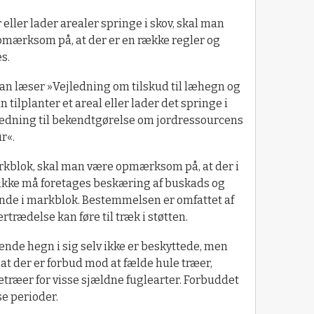
eller lader arealer springe i skov, skal man
pmærksom på, at der er en række regler og
es.
man læser »Vejledning om tilskud til læhegn og
tilplanter et areal eller lader det springe i
ledning til bekendtgørelse om jordressourcens
ur«.
rkblok, skal man være opmærksom på, at der i
uli ikke må foretages beskæring af buskads og
gende i markblok. Bestemmelsen er omfattet af
rædelse kan føre til træk i støtten.
vende hegn i sig selv ikke er beskyttede, men
 der er forbud mod at fælde hule træer,
træer for visse sjældne fuglearter. Forbuddet
se perioder.