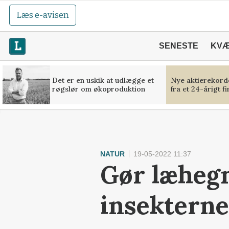
Læs e-avisen
SENESTE
KV
Det er en uskik at udlægge et
Nye aktierekorde
røgslør om økoproduktion
fra et 24-årigt f
NATUR
19-05-2022 11:37
Gør læhegn
insekterne