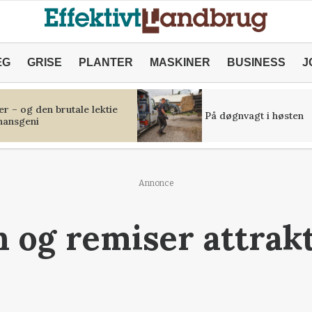
ÆG
GRISE
PLANTER
MASKINER
BUSINESS
J
r – og den brutale lektie
På døgnvagt i høsten
inansgeni
Annonce
 og remiser attrakt