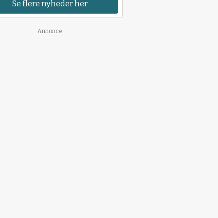
Se flere nyheder her
Annonce