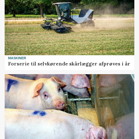
MASKINER
Forserie til selvkørende skårlægger afprøves i år