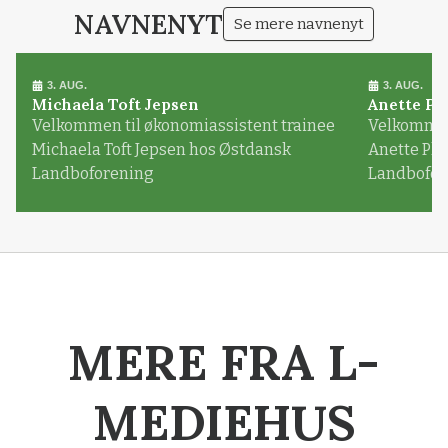
NAVNENYT
Se mere navnenyt
3. AUG.
3. AUG.
Michaela Toft Jepsen
Anette Pl
Velkommen til økonomiassistent trainee
Velkommen 
Michaela Toft Jepsen hos Østdansk
Anette Pl
Landboforening
Landbofor
MERE FRA L-
MEDIEHUS