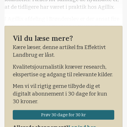
at de tidligere har været i praktik hos Agillix.
I Agillix afdeling i Brønderslev er der ansat fire
trainees: Financial Controller Emilia Knøsen,
finansbachelor Frederik Munch, Brønderslev
Vil du læse mere?
samt finansøkonomerne Joakim Bjerregård
Kære læser, denne artikel fra Effektivt
Nielsen og Malene Mosskov Morratz.
Landbrug er låst.
Kvalitetsjournalistik kræver research,
ekspertise og adgang til relevante kilder.
Men vi vil rigtig gerne tilbyde dig et
digitalt abonnement i 30 dage for kun
30 kroner.
Prøv 30 dage for 30 kr