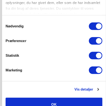
oplysninger, du har givet dem, eller som de har indsamlet
Loading...
fra din brug af deres tjenester. Du samtykker til vores
cookies, hvis du fortsætter med at anvende vores
hjemmeside.
Samtykkevalg
Nødvendig
Præferencer
Statistik
Marketing
PLANTER
Før såmaskinen kører: Her er efterårets største
skadedyrsrisici
Vis detaljer
OK