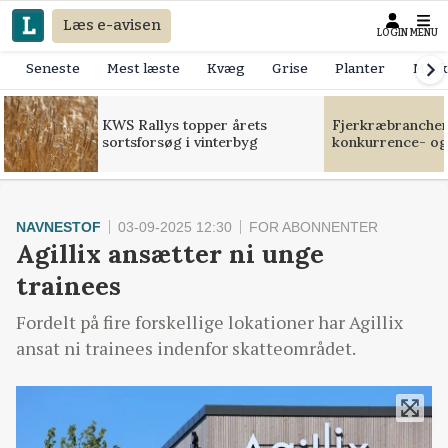
Læs e-avisen
LOGIN
MENU
Seneste
Mest læste
Kvæg
Grise
Planter
Mask
KWS Rallys topper årets
Fjerkræbranchen:
sortsforsøg i vinterbyg
konkurrence- og
NAVNESTOF
03-09-2025 12:30
FOR ABONNENTER
Agillix ansætter ni unge
trainees
Fordelt på fire forskellige lokationer har Agillix
ansat ni trainees indenfor skatteområdet.