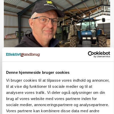
POLITIK
»Nu stopper I«: Landbrugsdebattør og
protestgruppe vil demonstrere mod ny
Denne hjemmeside bruger cookies
gødskningslov
Vi bruger cookies til at tilpasse vores indhold og annoncer,
til at vise dig funktioner til sociale medier og til at
Annonce
analysere vores trafik. Vi deler også oplysninger om din
KVÆG
brug af vores website med vores partnere inden for
Snart kan man søge tilskud til naturprojekter
sociale medier, annonceringspartnere og analysepartnere.
Vores partnere kan kombinere disse data med andre
Annonce