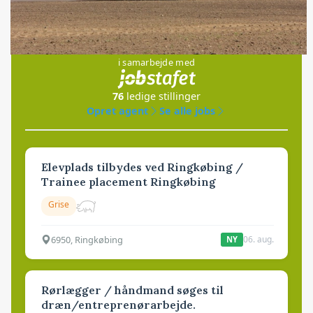
Jobs
i samarbejde med
76
ledige stillinger
Opret agent
Se alle jobs
Elevplads tilbydes ved Ringkøbing /
Trainee placement Ringkøbing
Grise
6950, Ringkøbing
06. aug.
NY
Rørlægger / håndmand søges til
dræn/entreprenørarbejde.