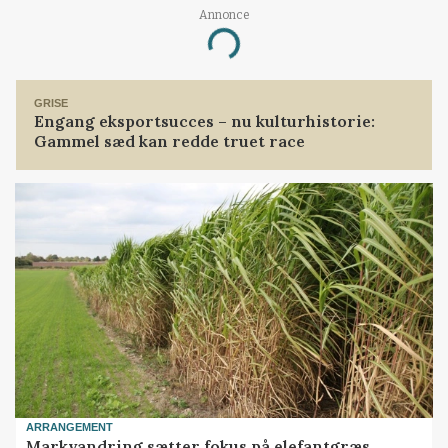
Annonce
Loading...
GRISE
Engang eksportsucces – nu kulturhistorie:
Gammel sæd kan redde truet race
ARRANGEMENT
Markvandring sætter fokus på elefantgræs