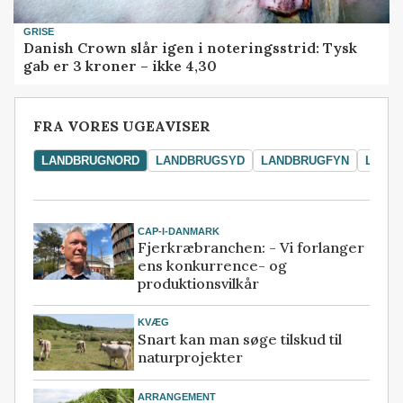
GRISE
Danish Crown slår igen i noteringsstrid: Tysk
gab er 3 kroner – ikke 4,30
FRA VORES UGEAVISER
LANDBRUGNORD
LANDBRUGSYD
LANDBRUGFYN
LAND
CAP-I-DANMARK
Fjerkræbranchen: - Vi forlanger
ens konkurrence- og
produktionsvilkår
KVÆG
Snart kan man søge tilskud til
naturprojekter
ARRANGEMENT