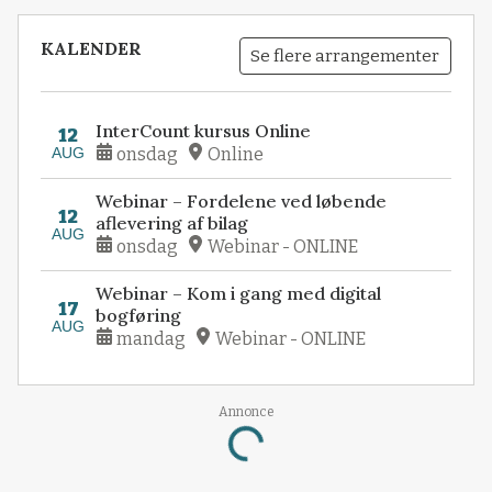
KALENDER
Se flere arrangementer
InterCount kursus Online
12
AUG
onsdag
Online
Webinar – Fordelene ved løbende
12
aflevering af bilag
AUG
onsdag
Webinar - ONLINE
Webinar – Kom i gang med digital
17
bogføring
AUG
mandag
Webinar - ONLINE
Annonce
Loading...