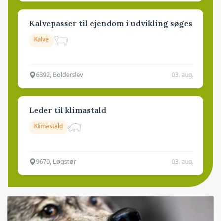
Kalvepasser til ejendom i udvikling søges
Kalve
6392, Bolderslev
03. aug.
Leder til klimastald
Klimastald
9670, Løgstør
03. aug.