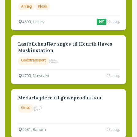
Anlæg
Kloak
4690, Haslev
06. aug.
NY
Lastbilchauffør søges til Henrik Haves
Maskinstation
Godstransport
4700, Næstved
03. aug.
Medarbejdere til griseproduktion
Grise
9681, Ranum
03. aug.