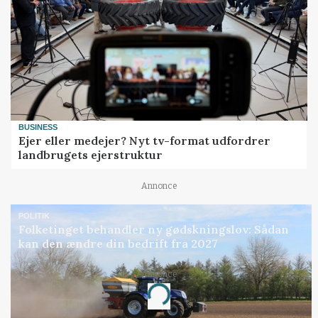
BUSINESS
Ejer eller medejer? Nyt tv-format udfordrer
landbrugets ejerstruktur
Annonce
POLITIK
Folketinget behandler ny gødskningslov: Sådan
kan den ændre din bedrift fra 2027
Annonce
Loading...